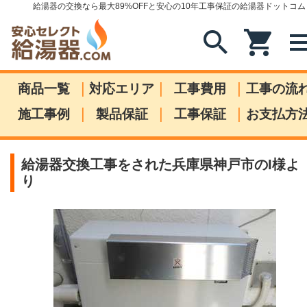
給湯器の交換なら最大89%OFFと安心の10年工事保証の給湯器ドットコム
search
shopping_cart
me
|
|
|
商品一覧
対応エリア
工事費用
工事の流
|
|
|
施工事例
製品保証
工事保証
お支払方
給湯器交換工事をされた兵庫県神戸市のI様よ
り