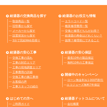
給湯器の交換商品を探す
給湯器のお役立ち情報
―
取扱商品一覧
―
エラーコード一覧
―
旧型番から探す
―
概算修理費用一覧
―
メーカーから探す
―
交換と修理どちらがお得？
―
設置状況から探す
―
給湯器の寿命はどれくらい？
―
3分で完結Web見積り
―
故障？修理前にできること
給湯器の安心工事
給湯器の安心保証
―
交換工事の流れ
―
最長10年の製品保証
―
工事の対応エリア
―
無料10年の工事保証
―
工事の現地調査エリア
―
工事費用の詳細
開催中のキャンペーン
―
交換工事の施工事例
―
ローン無金利＆1,000円割引
―
お客様の声
―
エコジョーズ無料7年保証
―
工事スタッフの紹介
はじめての方へ
給湯器ドットコムについて
―
ご利用ガイド
―
会社概要