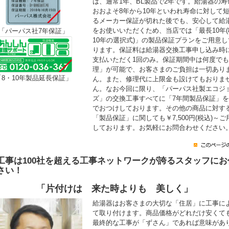
は、通常1年、BL製品で2年です。給湯器の寿
おおよそ8年から10年といわれ寿命に対して
るメーカー保証が切れた後でも、安心して給
をお使いいただくため、当店では「最長10年(
「パーパス社7年保証」
10年の選択式)」の製品保証プランをご用意し
ります。保証料は給湯器交換工事申し込み時
支払いただく1回のみ。保証期間中は何度で
理」が可能で、お客さまのご負担は一切あり
「8・10年製品延長保証」
ん。また、修理代に上限金も設けてもおりま
ん。なお今回に限り、「パーパス社製エコジ
ズ」の交換工事すべてに「7年間製品保証」
でおつけしております。その他の商品に対す
「製品保証」に関しても￥7,500円(税込)～ご
しております。お気軽にお問合わせください
工事は100社を超える工事ネットワークが誇るスタッフにお
さい！
「片付けは 来た時よりも 美しく」
給湯器はお客さまの大切な「住居」に工事に
て取り付けます。商品価格がどれだけ安くて
最終的な工事が「ずさん」であれば意味があ