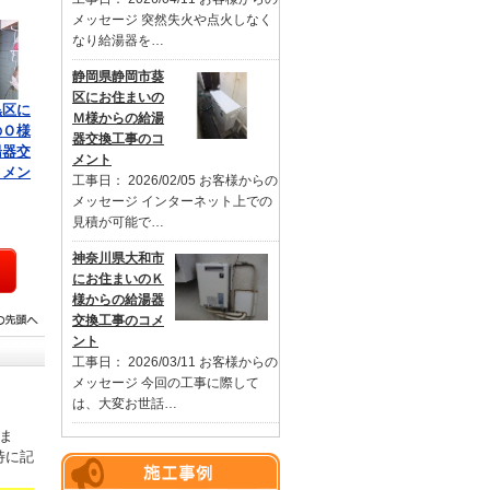
メッセージ 突然失火や点火しなく
なり給湯器を…
静岡県静岡市葵
区にお住まいの
黒区に
Ｍ様からの給湯
のＯ様
器交換工事のコ
湯器交
メント
コメン
工事日： 2026/02/05 お客様からの
メッセージ インターネット上での
見積が可能で…
神奈川県大和市
にお住まいのＫ
様からの給湯器
交換工事のコメ
ント
工事日： 2026/03/11 お客様からの
メッセージ 今回の工事に際して
は、大変お世話…
ま
特に記