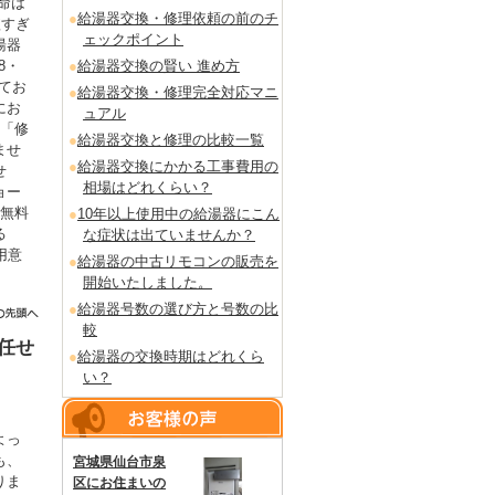
命は
給湯器交換・修理依頼の前のチ
短すぎ
ェックポイント
湯器
8・
給湯器交換の賢い 進め方
てお
給湯器交換・修理完全対応マニ
にお
ュアル
も「修
給湯器交換と修理の比較一覧
ませ
給湯器交換にかかる工事費用の
せ
相場はどれくらい？
ョー
を無料
10年以上使用中の給湯器にこん
る
な症状は出ていませんか？
用意
給湯器の中古リモコンの販売を
。
開始いたしました。
給湯器号数の選び方と号数の比
較
任せ
給湯器の交換時期はどれくら
い？
よっ
も、
宮城県仙台市泉
りま
区にお住まいの