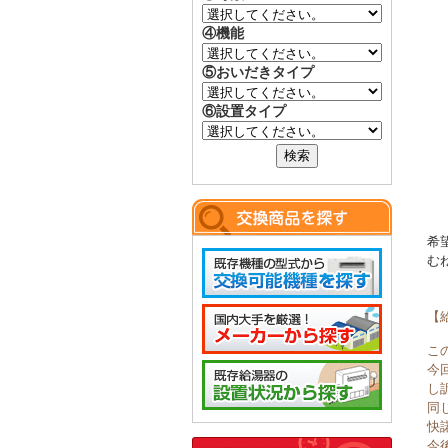
④機能
⑤おいだきタイプ
⑥設置タイプ
希
む
【
こ
今
し
同
快
今