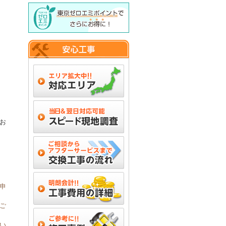
お
申
ご
い