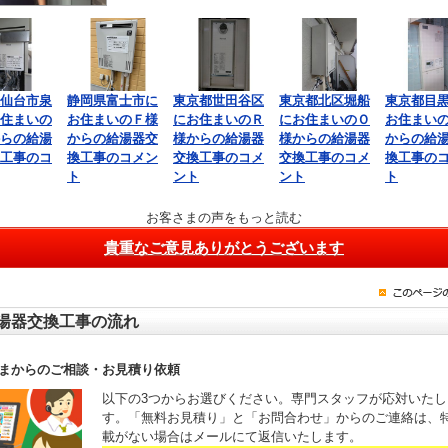
仙台市泉
静岡県富士市に
東京都世田谷区
東京都北区堀船
東京都目
住まいの
お住まいのＦ様
にお住まいのＲ
にお住まいのＯ
お住まい
らの給湯
からの給湯器交
様からの給湯器
様からの給湯器
からの給
工事のコ
換工事のコメン
交換工事のコメ
交換工事のコメ
換工事の
ト
ント
ント
ト
お客さまの声をもっと読む
貴重なご意見ありがとうございます
湯器交換工事の流れ
まからのご相談・お見積り依頼
以下の3つからお選びください。専門スタッフが応対いたし
す。「無料お見積り」と「お問合わせ」からのご連絡は、
載がない場合はメールにて返信いたします。