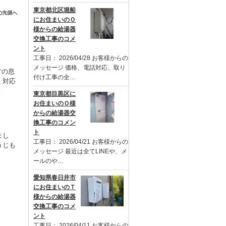
東京都北区堀船
にお住まいのＯ
様からの給湯器
交換工事のコメ
ント
工事日： 2026/04/28 お客様からの
メッセージ 価格、電話対応、取り
才の息
付け工事の全…
く対応
。
東京都目黒区に
お住まいのＯ様
からの給湯器交
換工事のコメン
ト
まし
工事日： 2026/04/21 お客様からの
うじも
メッセージ 最近は全てLINEや、メ
ールのや…
愛知県春日井市
にお住まいのＴ
様からの給湯器
交換工事のコメ
ント
工事日： 2026/04/11 お客様からの