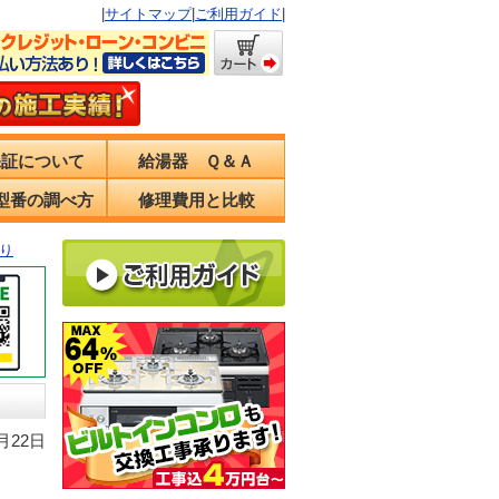
|
サイトマップ
|
ご利用ガイド
|
保証について
給湯器 Ｑ＆Ａ
型番の調べ方
修理費用と比較
り
月22日