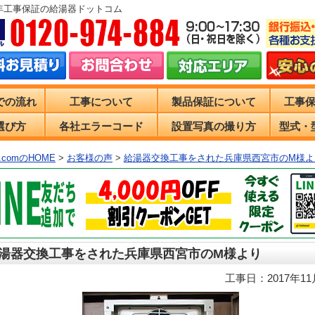
0年工事保証の給湯器ドットコム
での流れ
工事について
製品保証について
工事
選び方
各社エラーコード
設置写真の撮り方
型式・
comのHOME
>
お客様の声
>
給湯器交換工事をされた兵庫県西宮市のM様よ
湯器交換工事をされた兵庫県西宮市のM様より
工事日：2017年11