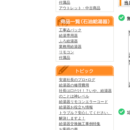
付属品
当
アウトレット・中古商品
工事込パック
給湯専用器
ふろ給湯器
業務用給湯器
リモコン
付属品
安達社長のプロ×ログ
給湯器の修理費用
社長は口だけ！？いや、給湯器
のことは神レベル
給湯器リモコンエラーコード
給湯器お役立ち情報
トラブル？安心してください、
解決しますよ！
給湯器交換施工事例特集
お客様の声