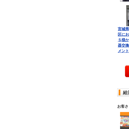
宮城県
区にお
Ｓ様か
器交換
メント
給
お客さ