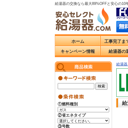
給湯器の交換なら最大89%OFFと安心の1
ホーム
工事完了ま
キャンペーン情報
給湯器の
給湯器.
給
①燃料種別
②省エネタイプ
③号数