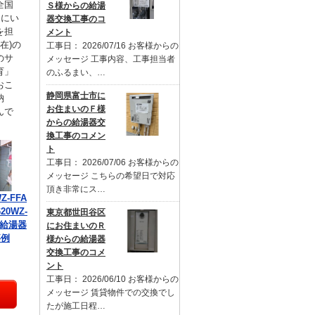
全国
Ｓ様からの給湯
るにい
器交換工事のコ
を担
メント
在)の
工事日： 2026/07/16 お客様からの
のサ
メッセージ 工事内容、工事担当者
育」
のふるまい、…
おこ
静岡県富士市に
納
お住まいのＦ様
んで
からの給湯器交
換工事のコメン
ト
工事日： 2026/07/06 お客様からの
メッセージ こちらの希望日で対応
頂き非常にス…
Z-FFA
20WZ-
東京都世田谷区
の給湯器
にお住まいのＲ
事例
様からの給湯器
交換工事のコメ
ント
工事日： 2026/06/10 お客様からの
メッセージ 賃貸物件での交換でし
たが施工日程…