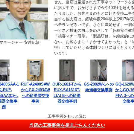
せん。当店は厳選された工事ネットワークを
に拡大中で、おかげさまで今や100社を超え
たりました。お客さまのもとに赴き交換工事
当する協力店は、経験年数20年以上(2017年現
ベテランぞろいです。さらに満足せず、一層
ービスと技術の向上をめざして「各種安全教
「接客マナー研修」「製品研修」を継続的に
ない、お客さまに「まかせてよかった」と「
マネージャー 安達紀彰
得」していただける体制づくりに日々とりく
います。
2400SAA-1
RUF-A2400SAW
OUR-1601-Tから
GS-2002W-1への
GQ-1620W
らRUF-
からGX-2403AW
RUX-SA1616T-
給湯器交換事例
からGQ-16
5SAA(C)へ
への給湯器交換
L(A)-Eへの給湯
FFA-3へ
湯器交換事
事例
器交換事例
交換
例
工事事例をもっと読む
当店の工事事例を是非ごらんください