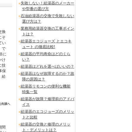
失敗しない！給湯器のメーカー
や型番の選び方
石油給湯器の交換で失敗しない
選び方は？
業務用給湯器交換の工事ポイン
交換
トは？
にそ
給湯器エコジョーズ とエコキ
てい
ュート の徹底比較!
」で
給湯器の平均寿命はどのくら
倍に
い？
かけ
に技
給湯器はどれを選べばいいの？
事保
給湯器はなぜ故障するのか？故
。給
障の原因は？
給湯器リモコンの便利な機能
特集一覧
給湯器が故障？修理前のアドバ
イス
給湯器のエコジョーズのメリッ
トと比較
給湯器の交換と修理のメリッ
期間
ト・デメリットは？