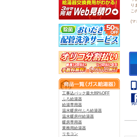
り
こ
(
工事込パック最大89%OFF
ふろ給湯器
給湯専用器
温水暖房付ふろ給湯器
温水暖房付給湯器
暖房専用器
業務用給湯器
リモコン