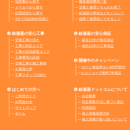
―
旧型番から探す
―
概算修理費用一覧
―
メーカーから探す
―
交換と修理どちらがお得？
―
設置状況から探す
―
給湯器の寿命はどれくらい？
―
3分で完結Web見積り
―
故障？修理前にできること
給湯器の安心工事
給湯器の安心保証
―
交換工事の流れ
―
最長10年の製品保証
―
工事の対応エリア
―
無料10年の工事保証
―
工事の現地調査エリア
―
工事費用の詳細
開催中のキャンペーン
―
交換工事の施工事例
―
ローン無金利＆1,000円割引
―
お客様の声
―
エコジョーズ無料7年保証
―
工事スタッフの紹介
はじめての方へ
給湯器ドットコムについて
―
ご利用ガイド
―
会社概要
―
お問合わせ
―
特定商取引法に基づく表記
―
サイトマップ
―
利用規約
―
ホーム
―
個人情報保護方針
―
個人情報の取り扱いについて