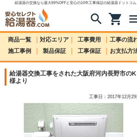
給湯器の交換なら最大89%OFFと安心の10年工事保証の給湯器ドットコム
search
shopping_cart
me
|
|
|
商品一覧
対応エリア
工事費用
工事の流
|
|
|
施工事例
製品保証
工事保証
お支払方
給湯器交換工事をされた大阪府河内長野市のK
様より
工事日：2017年12月2