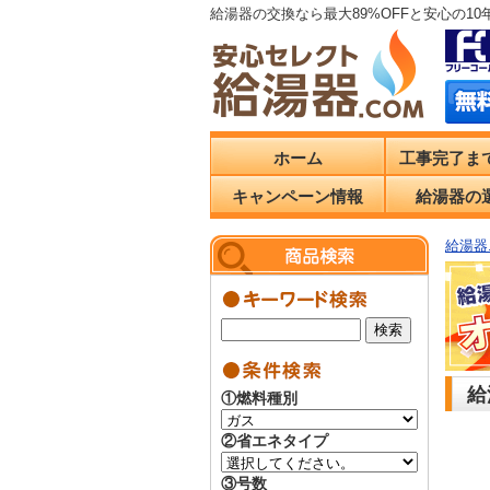
給湯器の交換なら最大89%OFFと安心の1
ホーム
工事完了ま
キャンペーン情報
給湯器の
給湯器.
給
①燃料種別
②省エネタイプ
③号数