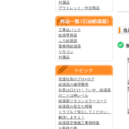
付属品
アウトレット・中古商品
工事込パック
当
給湯専用器
ふろ給湯器
業務用給湯器
リモコン
付属品
安達社長のプロ×ログ
給湯器の修理費用
社長は口だけ！？いや、給湯器
のことは神レベル
給湯器リモコンエラーコード
給湯器お役立ち情報
トラブル？安心してください、
解決しますよ！
給湯器交換施工事例特集
お客様の声