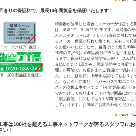
1回きりの保証料で、最長10年間製品を保証いたします！
給湯器が故障した場合にメーカーが保証する
は、通常1年、BL製品で2年です。給湯器の寿
おおよそ8年から10年といわれ寿命に対して
るメーカー保証が切れた後でも、安心して給
をお使いいただくため、当店では「最長10年(
「パーパス社7年保証」
10年の選択式)」の製品保証プランをご用意し
ります。保証料は給湯器交換工事申し込み時
支払いただく1回のみ。保証期間中は何度で
理」が可能で、お客さまのご負担は一切あり
「8・10年製品延長保証」
ん。また、修理代に上限金も設けてもおりま
ん。なお今回に限り、「パーパス社製エコジ
ズ」の交換工事すべてに「7年間製品保証」
でおつけしております。その他の商品に対す
「製品保証」に関しても￥7,500円(税込)～ご
しております。お気軽にお問合わせください
工事は100社を超える工事ネットワークが誇るスタッフにお
さい！