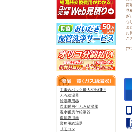
変
見
ざ
心
ま
お
こ
(
工事込パック最大89%OFF
ふろ給湯器
給湯専用器
温水暖房付ふろ給湯器
温水暖房付給湯器
暖房専用器
業務用給湯器
リモコン