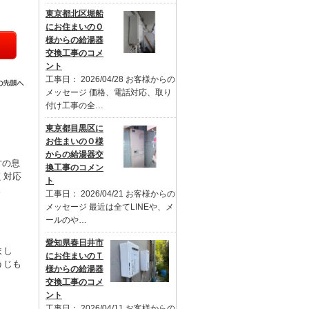
東京都北区堀船
にお住まいのＯ
様からの給湯器
交換工事のコメ
ント
工事日： 2026/04/28 お客様からの
メッセージ 価格、電話対応、取り
付け工事の全…
東京都目黒区に
お住まいのＯ様
からの給湯器交
才の息
換工事のコメン
く対応
ト
。
工事日： 2026/04/21 お客様からの
メッセージ 最近は全てLINEや、メ
ールのや…
愛知県春日井市
まし
にお住まいのＴ
うじも
様からの給湯器
交換工事のコメ
ント
工事日： 2026/04/11 お客様からの