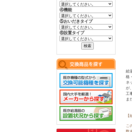
④機能
⑤おいだきタイプ
⑥設置タイプ
給
格
ネ
が
工
ま
【
こ
数