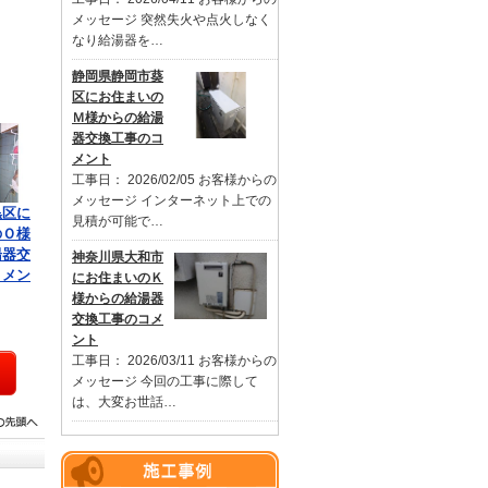
メッセージ 突然失火や点火しなく
なり給湯器を…
静岡県静岡市葵
区にお住まいの
Ｍ様からの給湯
器交換工事のコ
メント
工事日： 2026/02/05 お客様からの
メッセージ インターネット上での
黒区に
見積が可能で…
のＯ様
湯器交
神奈川県大和市
コメン
にお住まいのＫ
様からの給湯器
交換工事のコメ
ント
工事日： 2026/03/11 お客様からの
メッセージ 今回の工事に際して
は、大変お世話…