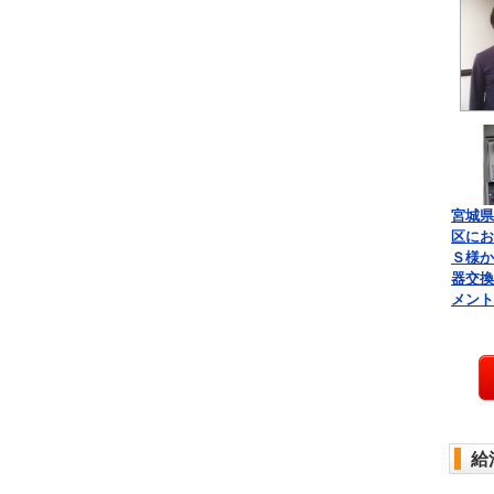
宮城県
区にお
Ｓ様か
器交換
メント
給