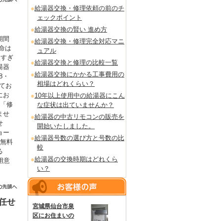
給湯器交換・修理依頼の前のチ
ェックポイント
給湯器交換の賢い 進め方
期間
給湯器交換・修理完全対応マニ
命は
ュアル
短すぎ
給湯器交換と修理の比較一覧
湯器
給湯器交換にかかる工事費用の
8・
相場はどれくらい？
てお
にお
10年以上使用中の給湯器にこん
も「修
な症状は出ていませんか？
ませ
給湯器の中古リモコンの販売を
せ
開始いたしました。
ョー
給湯器号数の選び方と号数の比
を無料
較
る
給湯器の交換時期はどれくら
用意
い？
。
任せ
宮城県仙台市泉
区にお住まいの