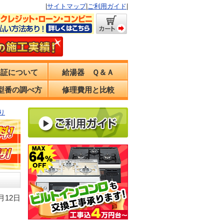
|
サイトマップ
|
ご利用ガイド
|
保証について
給湯器 Ｑ＆Ａ
型番の調べ方
修理費用と比較
り
月12日