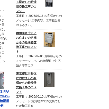
Ｓ様からの給湯
器交換工事のコ
よっ
メント
も、
工事日： 2026/07/16 お客様からの
りま
メッセージ 工事内容、工事担当者
全国
のふるまい、…
るにい
静岡県富士市に
を担
お住まいのＦ様
在)の
からの給湯器交
のサ
換工事のコメン
育」
ト
おこ
工事日： 2026/07/06 お客様からの
納
メッセージ こちらの希望日で対応
んで
頂き非常にス…
東京都世田谷区
にお住まいのＲ
様からの給湯器
交換工事のコメ
Z-FFA
ント
20WZ-
工事日： 2026/06/10 お客様からの
の給湯器
メッセージ 賃貸物件での交換でし
事例
たが施工日程…