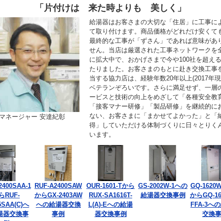
「片付けは 来た時よりも 美しく」
給湯器はお客さまの大切な「住居」に工事に
て取り付けます。商品価格がどれだけ安くて
最終的な工事が「ずさん」であれば意味があ
せん。当店は厳選された工事ネットワークを
に拡大中で、おかげさまで今や100社を超え
たりました。お客さまのもとに赴き交換工事
当する協力店は、経験年数20年以上(2017年現
ベテランぞろいです。さらに満足せず、一層
ービスと技術の向上をめざして「各種安全教
「接客マナー研修」「製品研修」を継続的に
ない、お客さまに「まかせてよかった」と「
マネージャー 安達紀彰
得」していただける体制づくりに日々とりく
います。
2400SAA-1
RUF-A2400SAW
OUR-1601-Tから
GS-2002W-1への
GQ-1620W
らRUF-
からGX-2403AW
RUX-SA1616T-
給湯器交換事例
からGQ-16
5SAA(C)へ
への給湯器交換
L(A)-Eへの給湯
FFA-3へ
湯器交換事
事例
器交換事例
交換