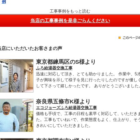
例
工事事例をもっと読む
当店の工事事例を是非ごらんください
当店にいただいたお客さまの声
東京都練馬区のS様より
ふろ給湯器交換工事
迅速に対応して頂き、とても助かりました。 作業中、5
子が興味を示して様子を見に行ったりしたのですが優し
して下さって嬉しかったです。 ありがとうございました
奈良県五條市K様より
エコジョーズふろ給湯器交換工事
価格も手頃で、工事の日程も素早く対応して、いただき
た。工事もていねいで、作業態度もよく、仕上がり、そ
きれいにしていただきました。