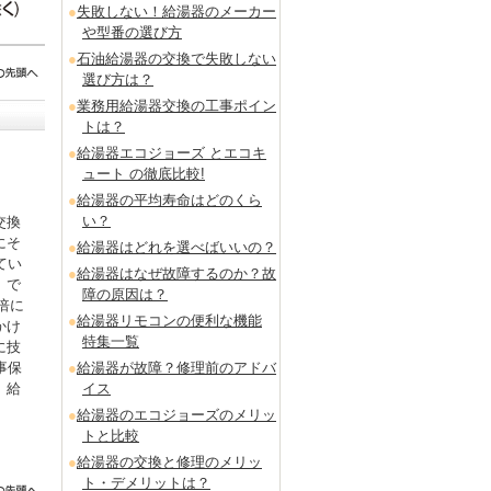
失敗しない！給湯器のメーカー
や型番の選び方
石油給湯器の交換で失敗しない
選び方は？
業務用給湯器交換の工事ポイン
トは？
給湯器エコジョーズ とエコキ
ュート の徹底比較!
給湯器の平均寿命はどのくら
い？
交換
にそ
給湯器はどれを選べばいいの？
てい
給湯器はなぜ故障するのか？故
」で
障の原因は？
倍に
給湯器リモコンの便利な機能
かけ
特集一覧
に技
給湯器が故障？修理前のアドバ
事保
イス
。給
給湯器のエコジョーズのメリッ
トと比較
給湯器の交換と修理のメリッ
ト・デメリットは？