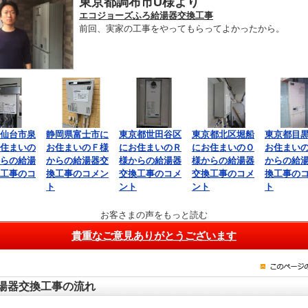
東京都調布市U様より
エコジョーズふろ給湯器交換工事
前回、実家の工事をやってもらってよかったから。
仙台市泉
静岡県富士市に
東京都世田谷区
東京都北区堀船
東京都目
住まいの
お住まいのＦ様
にお住まいのＲ
にお住まいのＯ
お住まい
らの給湯
からの給湯器交
様からの給湯器
様からの給湯器
からの給
工事のコ
換工事のコメン
交換工事のコメ
交換工事のコメ
換工事の
ト
ント
ント
ト
お客さまの声をもっと読む
貴重なご意見ありがとうございます
湯器交換工事の流れ