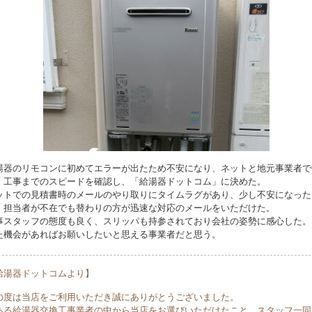
湯器のリモコンに初めてエラーが出たため不安になり、ネットと地元事業者で
・工事までのスピードを確認し、「給湯器ドットコム」に決めた。
ットでの見積書時のメールのやり取りにタイムラグがあり、少し不安になった
、担当者が不在でも替わりの方が迅速な対応のメールをいただけた。
事スタッフの態度も良く、スリッパも持参されており会社の姿勢に感心した。
た機会があればお願いしたいと思える事業者だと思う。
給湯器ドットコムより】
の度は当店をご利用いただき誠にありがとうございました。
ある給湯器交換工事業者の中から当店をお選びいただけたこと、スタッフ一同