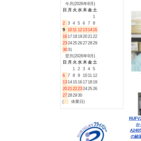
今月(2026年8月)
日
月
火
水
木
金
土
1
2
3
4
5
6
7
8
9
10
11
12
13
14
15
16
17
18
19
20
21
22
23
24
25
26
27
28
29
30
31
翌月(2026年9月)
日
月
火
水
木
金
土
1
2
3
4
5
6
7
8
9
10
11
12
13
14
15
16
17
18
19
20
21
22
23
24
25
26
27
28
29
30
(
休業日)
RUFV
か
A240
の給