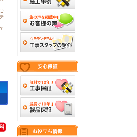
ご
安
て