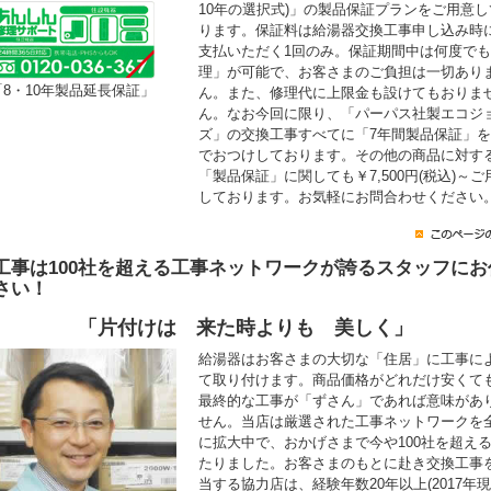
10年の選択式)」の製品保証プランをご用意し
ります。保証料は給湯器交換工事申し込み時
支払いただく1回のみ。保証期間中は何度で
理」が可能で、お客さまのご負担は一切あり
「8・10年製品延長保証」
ん。また、修理代に上限金も設けてもおりま
ん。なお今回に限り、「パーパス社製エコジ
ズ」の交換工事すべてに「7年間製品保証」
でおつけしております。その他の商品に対す
「製品保証」に関しても￥7,500円(税込)～ご
しております。お気軽にお問合わせください
工事は100社を超える工事ネットワークが誇るスタッフにお
さい！
「片付けは 来た時よりも 美しく」
給湯器はお客さまの大切な「住居」に工事に
て取り付けます。商品価格がどれだけ安くて
最終的な工事が「ずさん」であれば意味があ
せん。当店は厳選された工事ネットワークを
に拡大中で、おかげさまで今や100社を超え
たりました。お客さまのもとに赴き交換工事
当する協力店は、経験年数20年以上(2017年現