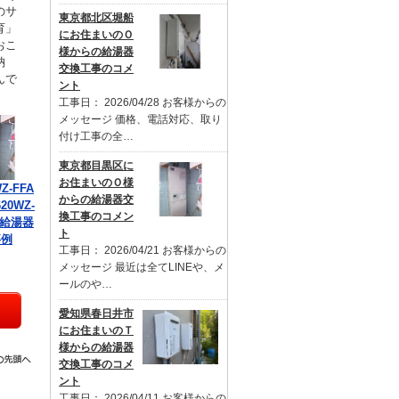
のサ
東京都北区堀船
育」
にお住まいのＯ
おこ
様からの給湯器
納
交換工事のコメ
んで
ント
工事日： 2026/04/28 お客様からの
メッセージ 価格、電話対応、取り
付け工事の全…
東京都目黒区に
お住まいのＯ様
Z-FFA
からの給湯器交
20WZ-
換工事のコメン
の給湯器
ト
事例
工事日： 2026/04/21 お客様からの
メッセージ 最近は全てLINEや、メ
ールのや…
愛知県春日井市
にお住まいのＴ
様からの給湯器
交換工事のコメ
ント
工事日： 2026/04/11 お客様からの