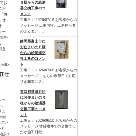
てお
Ｓ様からの給湯
にお
器交換工事のコ
も「修
メント
ませ
工事日： 2026/07/16 お客様からの
せ
メッセージ 工事内容、工事担当者
ョー
のふるまい、…
を無料
静岡県富士市に
る
お住まいのＦ様
用意
からの給湯器交
。
換工事のコメン
ト
工事日： 2026/07/06 お客様からの
任せ
メッセージ こちらの希望日で対応
頂き非常にス…
東京都世田谷区
にお住まいのＲ
よっ
様からの給湯器
も、
交換工事のコメ
りま
ント
全国
工事日： 2026/06/10 お客様からの
るにい
メッセージ 賃貸物件での交換でし
を担
たが施工日程…
在)の