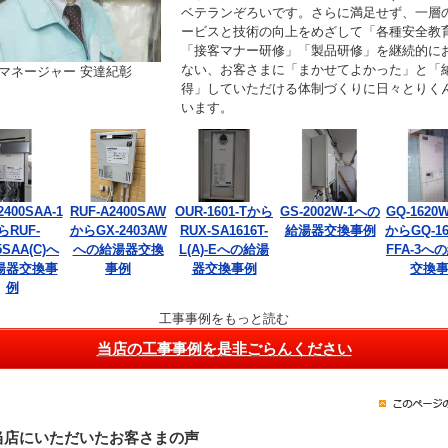
ベテランぞろいです。さらに満足せず、一層
ービスと技術の向上をめざして「各種安全教
「接客マナー研修」「製品研修」を継続的に
ない、お客さまに「まかせてよかった」と「
マネージャー 安達紀彰
得」していただける体制づくりに日々とりく
います。
2400SAA-1
RUF-A2400SAW
OUR-1601-Tから
GS-2002W-1への
GQ-1620W
らRUF-
からGX-2403AW
RUX-SA1616T-
給湯器交換事例
からGQ-16
5SAA(C)へ
への給湯器交換
L(A)-Eへの給湯
FFA-3へ
湯器交換事
事例
器交換事例
交換
例
工事事例をもっと読む
当店の工事事例を是非ごらんください
当店にいただいたお客さまの声