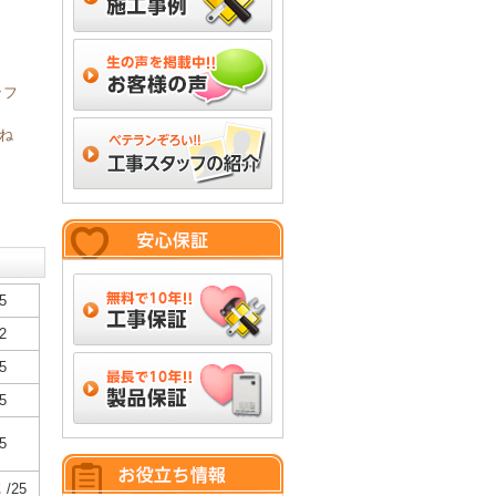
ッフ
ね
5
2
5
5
5
2
/25