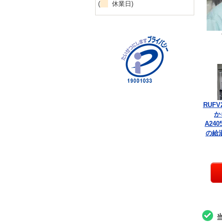
(
休業日)
RUFV
か
A240
の給