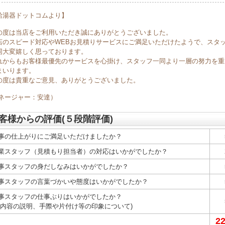
給湯器ドットコムより】
の度は当店をご利用いただき誠にありがとうございました。
店のスピード対応やWEBお見積りサービスにご満足いただけたようで、スタ
同大変嬉しく思っております。
れからもお客様最優先のサービスを心掛け、スタッフ一同より一層の努力を重
まいります。
の度は貴重なご意見、ありがとうございました。
マネージャー：安達）
客様からの評価(５段階評価)
事の仕上がりにご満足いただけましたか？
業スタッフ（見積もり担当者）の対応はいかがでしたか？
事スタッフの身だしなみはいかがでしたか？
事スタッフの言葉づかいや態度はいかがでしたか？
事スタッフの仕事ぶりはいかがでしたか？
事内容の説明、手際や片付け等の印象について)
2