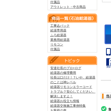
付属品
アウトレット・中古商品
工事込パック
給湯専用器
ふろ給湯器
業務用給湯器
リモコン
付属品
安達社長のプロ×ログ
給湯器の修理費用
社長は口だけ！？いや、給湯器
のことは神レベル
給湯器リモコンエラーコード
トラブル？安心してください、
当
解決しますよ！
給湯器お役立ち情報
給湯器交換施工事例特集
お客様の声