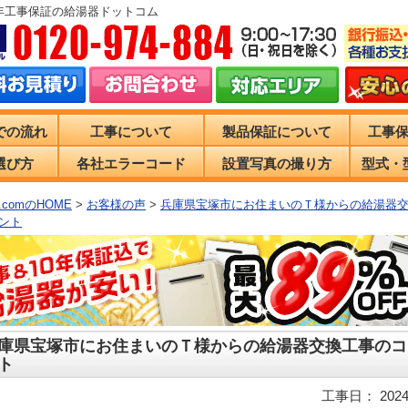
0年工事保証の給湯器ドットコム
での流れ
工事について
製品保証について
工事
選び方
各社エラーコード
設置写真の撮り方
型式・
comのHOME
>
お客様の声
>
兵庫県宝塚市にお住まいのＴ様からの給湯器
ント
庫県宝塚市にお住まいのＴ様からの給湯器交換工事のコ
ト
工事日： 2024/