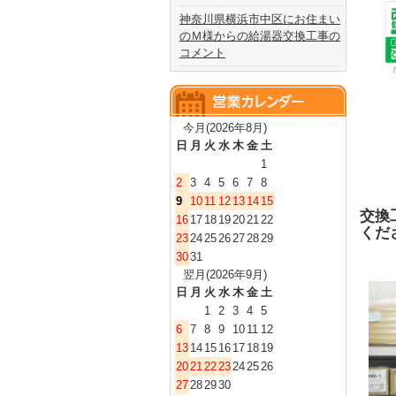
神奈川県横浜市中区にお住まい
のＭ様からの給湯器交換工事の
コメント
今月(2026年8月)
日
月
火
水
木
金
土
1
2
3
4
5
6
7
8
9
10
11
12
13
14
15
交換
16
17
18
19
20
21
22
くだ
23
24
25
26
27
28
29
30
31
翌月(2026年9月)
日
月
火
水
木
金
土
1
2
3
4
5
6
7
8
9
10
11
12
13
14
15
16
17
18
19
20
21
22
23
24
25
26
27
28
29
30