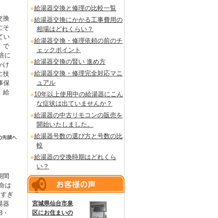
給湯器交換と修理の比較一覧
交換
給湯器交換にかかる工事費用の
にそ
相場はどれくらい？
てい
給湯器交換・修理依頼の前のチ
」で
ェックポイント
倍に
給湯器交換の賢い 進め方
かけ
給湯器交換・修理完全対応マニ
に技
ュアル
事保
。給
10年以上使用中の給湯器にこん
な症状は出ていませんか？
給湯器の中古リモコンの販売を
開始いたしました。
給湯器号数の選び方と号数の比
較
給湯器の交換時期はどれくら
い？
期間
命は
短すぎ
湯器
宮城県仙台市泉
8・
区にお住まいの