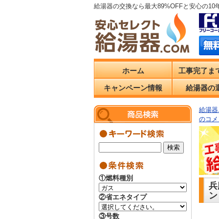
給湯器の交換なら最大89%OFFと安心の1
ホーム
工事完了ま
キャンペーン情報
給湯器の
給湯器.
のコメ
①燃料種別
兵
ン
②省エネタイプ
③号数