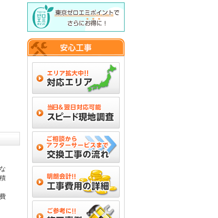
な
積
費