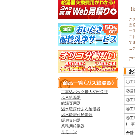
【
こ
当
一
こ
て
こ
(
お
①工
②営
工事込パック最大89%OFF
ふろ給湯器
③工
給湯専用器
温水暖房付ふろ給湯器
④工
温水暖房付給湯器
⑤工
暖房専用器
(工
業務用給湯器
リモコン
合計