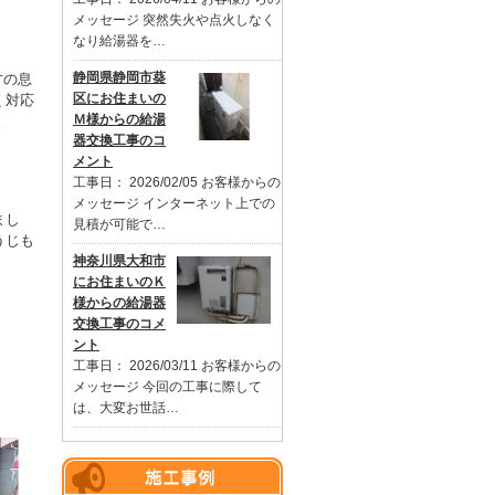
メッセージ 突然失火や点火しなく
なり給湯器を…
静岡県静岡市葵
才の息
区にお住まいの
く対応
Ｍ様からの給湯
。
器交換工事のコ
メント
工事日： 2026/02/05 お客様からの
メッセージ インターネット上での
まし
見積が可能で…
うじも
神奈川県大和市
にお住まいのＫ
様からの給湯器
交換工事のコメ
ント
工事日： 2026/03/11 お客様からの
メッセージ 今回の工事に際して
は、大変お世話…