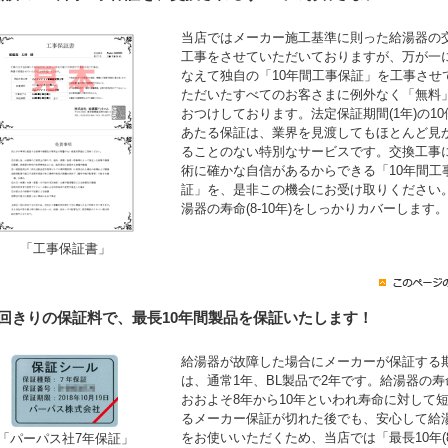
当店ではメーカー施工基準に則った給湯器の
工事をさせていただいておりますが、万が一
なえて独自の「10年間工事保証」を工事させ
ただいたすべてのお客さまに例外なく「無料
おつけしております。法定保証期間(1年)の10
あたる保証は、業界を見渡してもほとんど見
ることのない特別なサービスです。交換工事
術に確かな自信があるからできる「10年間工
証」を、是非この機会にお受け取りください
湯器の寿命(8-10年)をしっかりカバーします。
「工事保証書」
1回きりの保証料で、最長10年間製品を保証いたします！
給湯器が故障した場合にメーカーが保証する
は、通常1年、BL製品で2年です。給湯器の寿
おおよそ8年から10年といわれ寿命に対して
るメーカー保証が切れた後でも、安心して給
をお使いいただくため、当店では「最長10年(
「パーパス社7年保証」