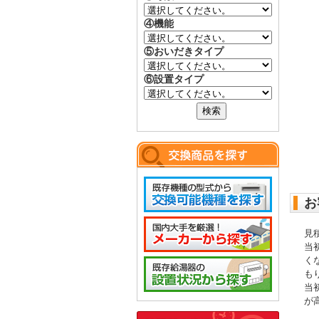
④機能
⑤おいだきタイプ
⑥設置タイプ
お
見
当
く
も
当
が