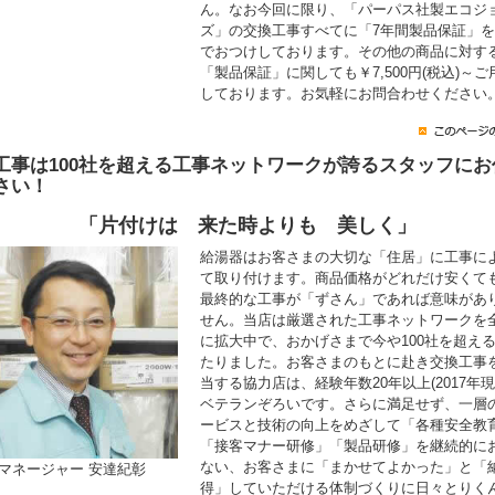
ん。なお今回に限り、「パーパス社製エコジ
ズ」の交換工事すべてに「7年間製品保証」
でおつけしております。その他の商品に対す
「製品保証」に関しても￥7,500円(税込)～ご
しております。お気軽にお問合わせください
工事は100社を超える工事ネットワークが誇るスタッフにお
さい！
「片付けは 来た時よりも 美しく」
給湯器はお客さまの大切な「住居」に工事に
て取り付けます。商品価格がどれだけ安くて
最終的な工事が「ずさん」であれば意味があ
せん。当店は厳選された工事ネットワークを
に拡大中で、おかげさまで今や100社を超え
たりました。お客さまのもとに赴き交換工事
当する協力店は、経験年数20年以上(2017年現
ベテランぞろいです。さらに満足せず、一層
ービスと技術の向上をめざして「各種安全教
「接客マナー研修」「製品研修」を継続的に
ない、お客さまに「まかせてよかった」と「
マネージャー 安達紀彰
得」していただける体制づくりに日々とりく