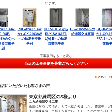
います。
2400SAA-1
RUF-A2400SAW
OUR-1601-Tから
GS-2002W-1への
GQ-1620W
らRUF-
からGX-2403AW
RUX-SA1616T-
給湯器交換事例
からGQ-16
5SAA(C)へ
への給湯器交換
L(A)-Eへの給湯
FFA-3へ
湯器交換事
事例
器交換事例
交換
例
工事事例をもっと読む
当店の工事事例を是非ごらんください
当店にいただいたお客さまの声
東京都練馬区のS様より
ふろ給湯器交換工事
迅速に対応して頂き、とても助かりました。 作業中、5
子が興味を示して様子を見に行ったりしたのですが優し