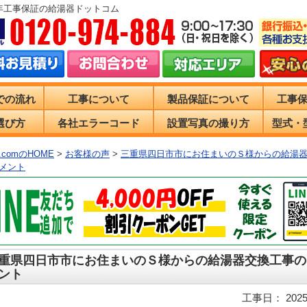
0年工事保証の給湯器ドットコム
での流れ
工事について
製品保証について
工事
選び方
各社エラーコード
設置写真の撮り方
型式・
comのHOME
>
お客様の声
>
三重県四日市市にお住まいのＳ様からの給湯
メント
重県四日市市にお住まいのＳ様からの給湯器交換工事の
ント
工事日： 2025/