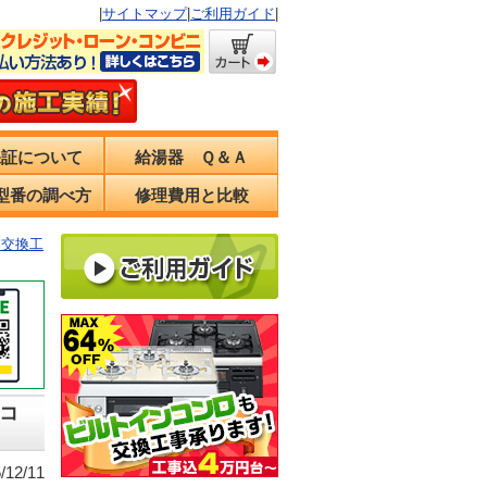
|
サイトマップ
|
ご利用ガイド
|
保証について
給湯器 Ｑ＆Ａ
型番の調べ方
修理費用と比較
器交換工
コ
12/11