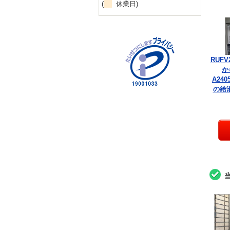
(
休業日)
RUFV
か
A240
の給