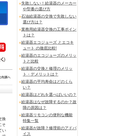
失敗しない！給湯器のメーカー
や型番の選び方
石油給湯器の交換で失敗しない
選び方は？
業務用給湯器交換の工事ポイン
トは？
給湯器エコジョーズ とエコキ
ュート の徹底比較!
給湯器のエコジョーズのメリッ
トと比較
給湯器の交換と修理のメリッ
ト・デメリットは？
給湯器の平均寿命はどのくら
い？
給湯器はどれを選べばいいの？
給湯器はなぜ故障するのか？故
障の原因は？
給湯器リモコンの便利な機能
交換
特集一覧
にそ
給湯器が故障？修理前のアドバ
てい
イス