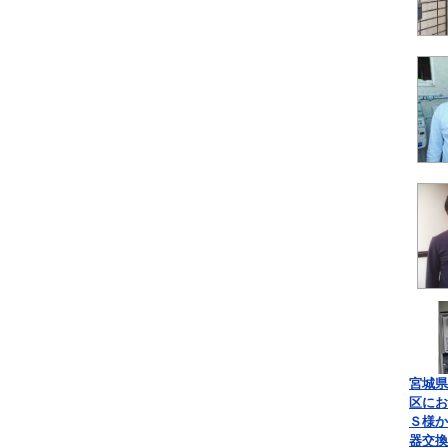
宮城県
区にお
Ｓ様か
器交換