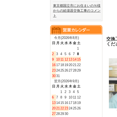
東京都国立市にお住まいのＮ様
からの給湯器交換工事のコメン
ト
今月(2026年8月)
交換
日
月
火
水
木
金
土
くだ
1
2
3
4
5
6
7
8
9
10
11
12
13
14
15
16
17
18
19
20
21
22
23
24
25
26
27
28
29
30
31
翌月(2026年9月)
日
月
火
水
木
金
土
1
2
3
4
5
6
7
8
9
10
11
12
13
14
15
16
17
18
19
20
21
22
23
24
25
26
27
28
29
30