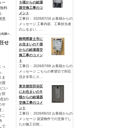
Ｓ様からの給湯
ョー
器交換工事のコ
を無料
メント
る
工事日： 2026/07/16 お客様からの
用意
メッセージ 工事内容、工事担当者
。
のふるまい、…
静岡県富士市に
任せ
お住まいのＦ様
からの給湯器交
換工事のコメン
ト
工事日： 2026/07/06 お客様からの
よっ
メッセージ こちらの希望日で対応
も、
頂き非常にス…
りま
全国
東京都世田谷区
るにい
にお住まいのＲ
を担
様からの給湯器
在)の
交換工事のコメ
のサ
ント
育」
工事日： 2026/06/10 お客様からの
おこ
メッセージ 賃貸物件での交換でし
納
たが施工日程…
んで