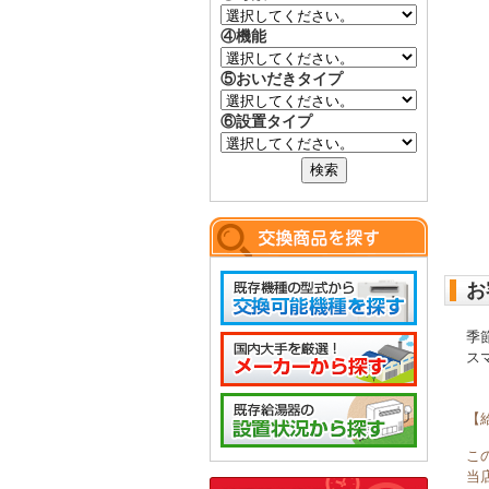
④機能
⑤おいだきタイプ
⑥設置タイプ
お
季
ス
【
こ
当