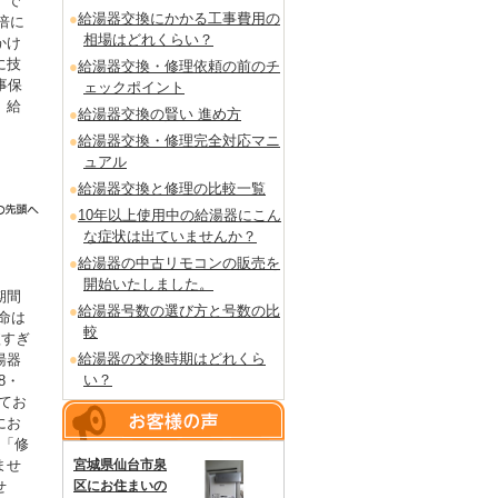
」で
給湯器交換にかかる工事費用の
倍に
相場はどれくらい？
かけ
に技
給湯器交換・修理依頼の前のチ
事保
ェックポイント
。給
給湯器交換の賢い 進め方
給湯器交換・修理完全対応マニ
ュアル
給湯器交換と修理の比較一覧
10年以上使用中の給湯器にこん
な症状は出ていませんか？
給湯器の中古リモコンの販売を
開始いたしました。
期間
給湯器号数の選び方と号数の比
命は
較
短すぎ
給湯器の交換時期はどれくら
湯器
い？
8・
てお
にお
も「修
宮城県仙台市泉
ませ
区にお住まいの
せ