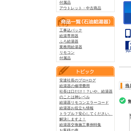
付属品
アウトレット・中古商品
工事込パック
給湯専用器
ふろ給湯器
業務用給湯器
リモコン
付属品
安達社長のプロ×ログ
当
給湯器の修理費用
社長は口だけ！？いや、給湯器
のことは神レベル
給湯器リモコンエラーコード
給湯器お役立ち情報
トラブル？安心してください、
解決しますよ！
給湯器交換施工事例特集
お客様の声