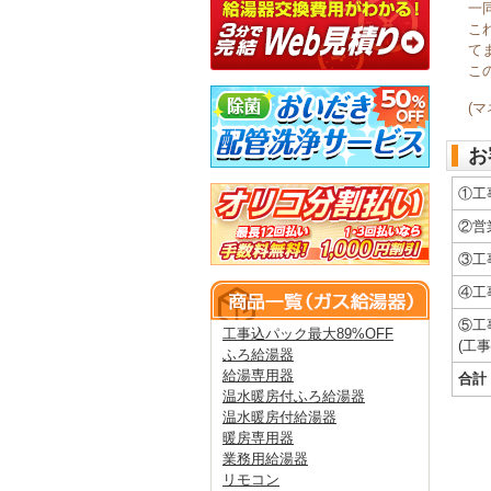
一
こ
て
こ
(
お
①工
②営
③工
④工
⑤工
工事込パック最大89%OFF
(工
ふろ給湯器
給湯専用器
合計
温水暖房付ふろ給湯器
温水暖房付給湯器
暖房専用器
業務用給湯器
リモコン