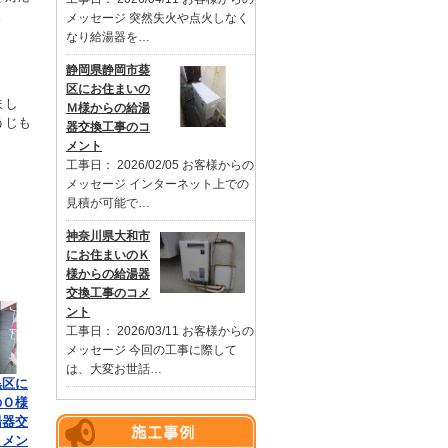
。
メッセージ 突然失火や点火しなく
なり給湯器を…
静岡県静岡市葵
区にお住まいの
まし
Ｍ様からの給湯
うじも
器交換工事のコ
メント
工事日： 2026/02/05 お客様からの
メッセージ インターネット上での
見積が可能で…
神奈川県大和市
にお住まいのＫ
様からの給湯器
交換工事のコメ
ント
工事日： 2026/03/11 お客様からの
メッセージ 今回の工事に際して
は、大変お世話…
黒区に
のＯ様
湯器交
コメン