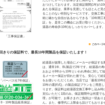
ただいたすべてのお客さまに例外なく「無料
おつけしております。法定保証期間(1年)の10
あたる保証は、業界を見渡してもほとんど見
ることのない特別なサービスです。交換工事
術に確かな自信があるからできる「10年間工
証」を、是非この機会にお受け取りください
湯器の寿命(8-10年)をしっかりカバーします。
「工事保証書」
1回きりの保証料で、最長10年間製品を保証いたします！
給湯器が故障した場合にメーカーが保証する
は、通常1年、BL製品で2年です。給湯器の寿
おおよそ8年から10年といわれ寿命に対して
るメーカー保証が切れた後でも、安心して給
をお使いいただくため、当店では「最長10年(
「パーパス社7年保証」
10年の選択式)」の製品保証プランをご用意し
ります。保証料は給湯器交換工事申し込み時
支払いただく1回のみ。保証期間中は何度で
理」が可能で、お客さまのご負担は一切あり
「8・10年製品延長保証」
ん。また、修理代に上限金も設けてもおりま