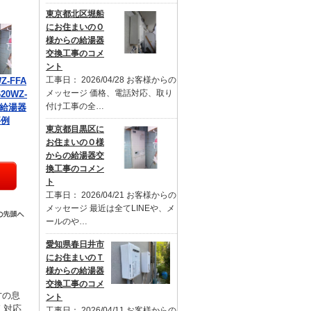
東京都北区堀船
にお住まいのＯ
様からの給湯器
交換工事のコメ
ント
工事日： 2026/04/28 お客様からの
Z-FFA
メッセージ 価格、電話対応、取り
20WZ-
付け工事の全…
の給湯器
事例
東京都目黒区に
お住まいのＯ様
からの給湯器交
換工事のコメン
ト
工事日： 2026/04/21 お客様からの
メッセージ 最近は全てLINEや、メ
ールのや…
愛知県春日井市
にお住まいのＴ
様からの給湯器
交換工事のコメ
才の息
ント
く対応
工事日： 2026/04/11 お客様からの