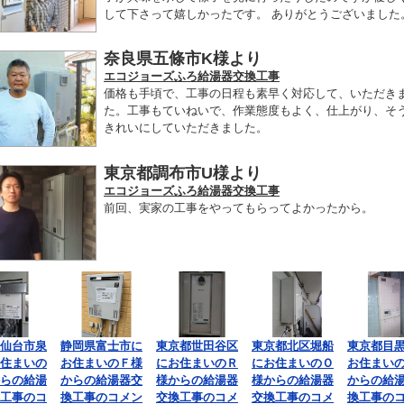
して下さって嬉しかったです。 ありがとうございました
奈良県五條市K様より
エコジョーズふろ給湯器交換工事
価格も手頃で、工事の日程も素早く対応して、いただき
た。工事もていねいで、作業態度もよく、仕上がり、そ
きれいにしていただきました。
東京都調布市U様より
エコジョーズふろ給湯器交換工事
前回、実家の工事をやってもらってよかったから。
仙台市泉
静岡県富士市に
東京都世田谷区
東京都北区堀船
東京都目
住まいの
お住まいのＦ様
にお住まいのＲ
にお住まいのＯ
お住まい
らの給湯
からの給湯器交
様からの給湯器
様からの給湯器
からの給
工事のコ
換工事のコメン
交換工事のコメ
交換工事のコメ
換工事の