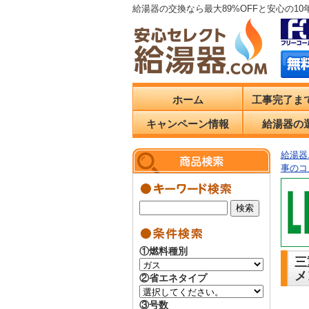
給湯器の交換なら最大89%OFFと安心の1
ホーム
工事完了ま
キャンペーン情報
給湯器の
給湯器.
事のコ
①燃料種別
三
メ
②省エネタイプ
③号数