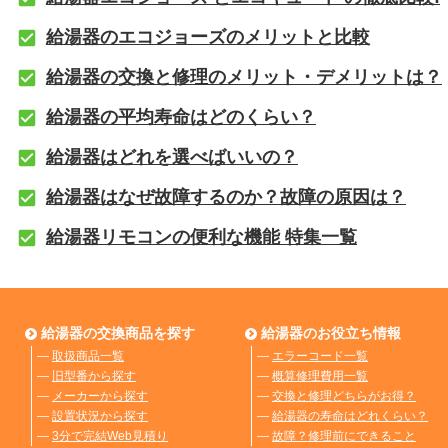
給湯器のエコジョーズのメリットと比較
給湯器の交換と修理のメリット・デメリットは？
給湯器の平均寿命はどのくらい？
給湯器はどれを選べばいいの？
給湯器はなぜ故障するのか？故障の原因は？
給湯器リモコンの便利な機能 特集一覧
給湯器の交換商品を探す
給湯器のお役立ち情報
―
取扱商品一覧
―
エラーコード一覧
―
旧型番から探す
―
概算修理費用一覧
―
メーカーから探す
―
交換と修理どちらがお得？
―
設置状況から探す
―
給湯器の寿命はどれくらい？
―
3分で完結Web見積り
―
故障？修理前にできること