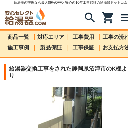
給湯器の交換なら最大89%OFFと安心の10年工事保証の給湯器ドットコム
search
shopping_cart
me
|
|
|
商品一覧
対応エリア
工事費用
工事の流
|
|
|
施工事例
製品保証
工事保証
お支払方
給湯器交換工事をされた静岡県沼津市のK様よ
り