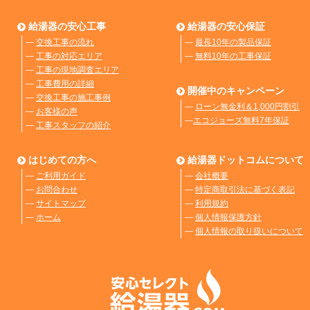
給湯器の安心工事
給湯器の安心保証
―
交換工事の流れ
―
最長10年の製品保証
―
工事の対応エリア
―
無料10年の工事保証
―
工事の現地調査エリア
―
工事費用の詳細
開催中のキャンペーン
―
交換工事の施工事例
―
ローン無金利＆1,000円割引
―
お客様の声
―
エコジョーズ無料7年保証
―
工事スタッフの紹介
はじめての方へ
給湯器ドットコムについて
―
ご利用ガイド
―
会社概要
―
お問合わせ
―
特定商取引法に基づく表記
―
サイトマップ
―
利用規約
―
ホーム
―
個人情報保護方針
―
個人情報の取り扱いについて