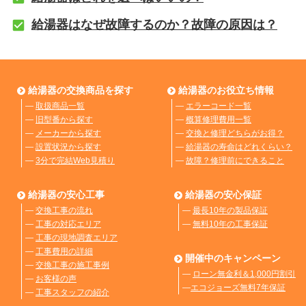
給湯器はなぜ故障するのか？故障の原因は？
給湯器の交換商品を探す
給湯器のお役立ち情報
―
取扱商品一覧
―
エラーコード一覧
―
旧型番から探す
―
概算修理費用一覧
―
メーカーから探す
―
交換と修理どちらがお得？
―
設置状況から探す
―
給湯器の寿命はどれくらい？
―
3分で完結Web見積り
―
故障？修理前にできること
給湯器の安心工事
給湯器の安心保証
―
交換工事の流れ
―
最長10年の製品保証
―
工事の対応エリア
―
無料10年の工事保証
―
工事の現地調査エリア
―
工事費用の詳細
開催中のキャンペーン
―
交換工事の施工事例
―
ローン無金利＆1,000円割引
―
お客様の声
―
エコジョーズ無料7年保証
―
工事スタッフの紹介