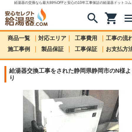
給湯器の交換なら最大89%OFFと安心の10年工事保証の給湯器ドットコム
search
shopping_cart
me
|
|
|
商品一覧
対応エリア
工事費用
工事の流
|
|
|
施工事例
製品保証
工事保証
お支払方
給湯器交換工事をされた静岡県静岡市のN様よ
り