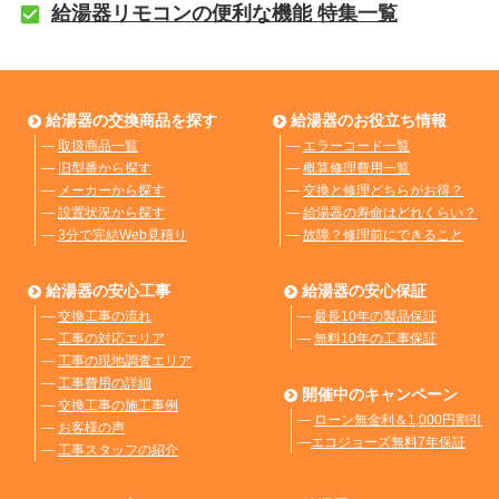
給湯器リモコンの便利な機能 特集一覧
給湯器の交換商品を探す
給湯器のお役立ち情報
―
取扱商品一覧
―
エラーコード一覧
―
旧型番から探す
―
概算修理費用一覧
―
メーカーから探す
―
交換と修理どちらがお得？
―
設置状況から探す
―
給湯器の寿命はどれくらい？
―
3分で完結Web見積り
―
故障？修理前にできること
給湯器の安心工事
給湯器の安心保証
―
交換工事の流れ
―
最長10年の製品保証
―
工事の対応エリア
―
無料10年の工事保証
―
工事の現地調査エリア
―
工事費用の詳細
開催中のキャンペーン
―
交換工事の施工事例
―
ローン無金利＆1,000円割引
―
お客様の声
―
エコジョーズ無料7年保証
―
工事スタッフの紹介