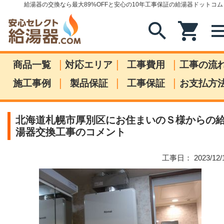
給湯器の交換なら最大89%OFFと安心の10年工事保証の給湯器ドットコム
search
shopping_cart
me
|
|
|
商品一覧
対応エリア
工事費用
工事の流
|
|
|
施工事例
製品保証
工事保証
お支払方
北海道札幌市厚別区にお住まいのＳ様からの
湯器交換工事のコメント
工事日： 2023/12/