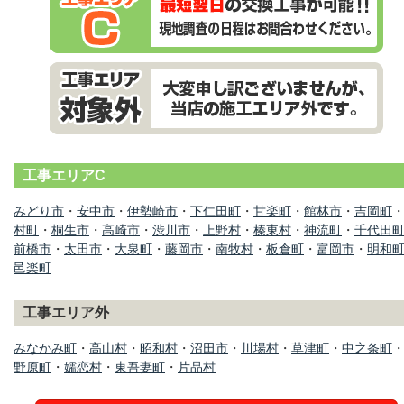
工事エリアC
みどり市
・
安中市
・
伊勢崎市
・
下仁田町
・
甘楽町
・
館林市
・
吉岡町
村町
・
桐生市
・
高崎市
・
渋川市
・
上野村
・
榛東村
・
神流町
・
千代田
前橋市
・
太田市
・
大泉町
・
藤岡市
・
南牧村
・
板倉町
・
富岡市
・
明和
邑楽町
工事エリア外
みなかみ町
・
高山村
・
昭和村
・
沼田市
・
川場村
・
草津町
・
中之条町
野原町
・
嬬恋村
・
東吾妻町
・
片品村