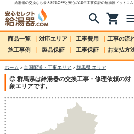
給湯器の交換なら最大89%OFFと安心の10年工事保証の給湯器ドットコム
search
shopping_cart
me
|
|
|
商品一覧
対応エリア
工事費用
工事の流
|
|
|
施工事例
製品保証
工事保証
お支払方
ホーム
全国配送・工事エリア
群馬県 エリア
>
>
◎ 群馬県は給湯器の交換工事・修理依頼の対
象エリアです。