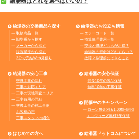
給湯器はどれを選べばいいの？
給湯器の交換商品を探す
給湯器のお役立ち情報
―
取扱商品一覧
―
エラーコード一覧
―
旧型番から探す
―
概算修理費用一覧
―
メーカーから探す
―
交換と修理どちらがお得？
―
設置状況から探す
―
給湯器の寿命はどれくらい？
―
3分で完結Web見積り
―
故障？修理前にできること
給湯器の安心工事
給湯器の安心保証
―
交換工事の流れ
―
最長10年の製品保証
―
工事の対応エリア
―
無料10年の工事保証
―
工事の現地調査エリア
―
工事費用の詳細
開催中のキャンペーン
―
交換工事の施工事例
―
ローン無金利＆1,000円割引
―
お客様の声
―
エコジョーズ無料7年保証
―
工事スタッフの紹介
はじめての方へ
給湯器ドットコムについて