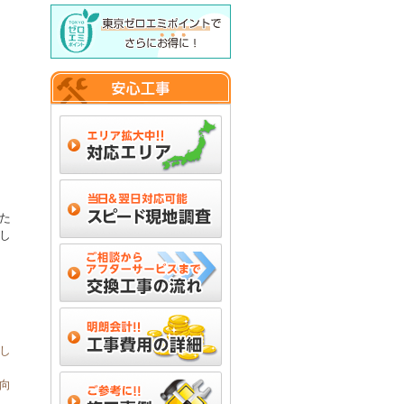
た
し
し
向