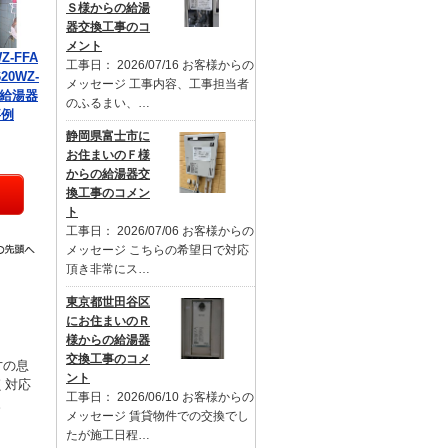
Ｓ様からの給湯
器交換工事のコ
メント
Z-FFA
工事日： 2026/07/16 お客様からの
20WZ-
メッセージ 工事内容、工事担当者
の給湯器
のふるまい、…
事例
静岡県富士市に
お住まいのＦ様
からの給湯器交
換工事のコメン
ト
工事日： 2026/07/06 お客様からの
メッセージ こちらの希望日で対応
頂き非常にス…
東京都世田谷区
にお住まいのＲ
様からの給湯器
交換工事のコメ
才の息
ント
く対応
工事日： 2026/06/10 お客様からの
。
メッセージ 賃貸物件での交換でし
たが施工日程…