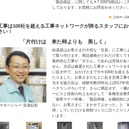
「製品保証」に関しても￥7,500円(税込)～ご
しております。お気軽にお問合わせください
工事は100社を超える工事ネットワークが誇るスタッフにお
さい！
「片付けは 来た時よりも 美しく」
給湯器はお客さまの大切な「住居」に工事に
て取り付けます。商品価格がどれだけ安くて
最終的な工事が「ずさん」であれば意味があ
せん。当店は厳選された工事ネットワークを
に拡大中で、おかげさまで今や100社を超え
たりました。お客さまのもとに赴き交換工事
当する協力店は、経験年数20年以上(2017年現
ベテランぞろいです。さらに満足せず、一層
ービスと技術の向上をめざして「各種安全教
「接客マナー研修」「製品研修」を継続的に
ない、お客さまに「まかせてよかった」と「
マネージャー 安達紀彰
得」していただける体制づくりに日々とりく
います。