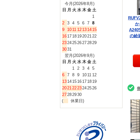
今月(2026年8月)
日
月
火
水
木
金
土
1
RUFV
2
3
4
5
6
7
8
か
9
10
11
12
13
14
15
A240
の給
16
17
18
19
20
21
22
23
24
25
26
27
28
29
30
31
翌月(2026年9月)
日
月
火
水
木
金
土
1
2
3
4
5
6
7
8
9
10
11
12
13
14
15
16
17
18
19
20
21
22
23
24
25
26
27
28
29
30
(
休業日)