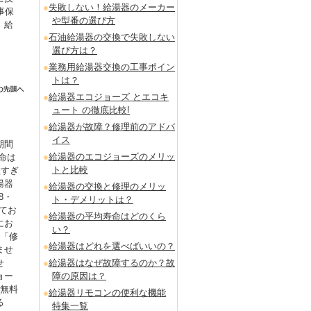
失敗しない！給湯器のメーカー
事保
や型番の選び方
。給
石油給湯器の交換で失敗しない
選び方は？
業務用給湯器交換の工事ポイン
トは？
給湯器エコジョーズ とエコキ
ュート の徹底比較!
給湯器が故障？修理前のアドバ
イス
期間
給湯器のエコジョーズのメリッ
命は
トと比較
短すぎ
湯器
給湯器の交換と修理のメリッ
8・
ト・デメリットは？
てお
給湯器の平均寿命はどのくら
にお
い？
も「修
給湯器はどれを選べばいいの？
ませ
せ
給湯器はなぜ故障するのか？故
ョー
障の原因は？
を無料
給湯器リモコンの便利な機能
る
特集一覧