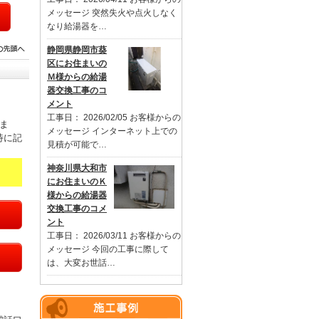
メッセージ 突然失火や点火しなく
なり給湯器を…
静岡県静岡市葵
区にお住まいの
Ｍ様からの給湯
器交換工事のコ
メント
工事日： 2026/02/05 お客様からの
ま
メッセージ インターネット上での
特に記
見積が可能で…
神奈川県大和市
にお住まいのＫ
様からの給湯器
交換工事のコメ
ント
工事日： 2026/03/11 お客様からの
メッセージ 今回の工事に際して
は、大変お世話…