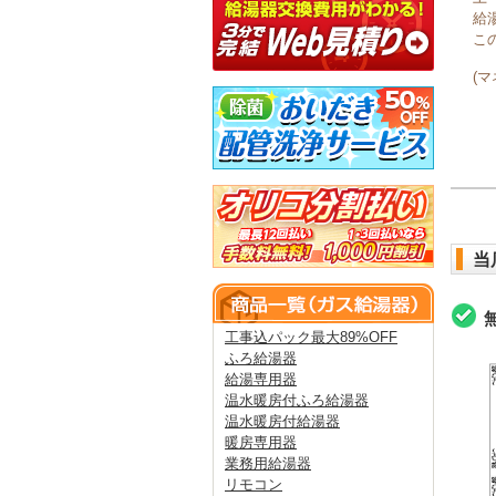
給
こ
(
当
工事込パック最大89%OFF
ふろ給湯器
給湯専用器
温水暖房付ふろ給湯器
温水暖房付給湯器
暖房専用器
業務用給湯器
リモコン