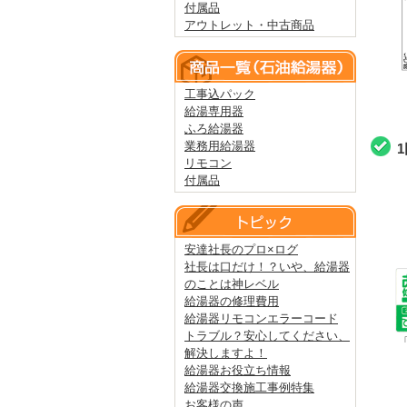
付属品
アウトレット・中古商品
工事込パック
給湯専用器
ふろ給湯器
業務用給湯器
リモコン
付属品
安達社長のプロ×ログ
社長は口だけ！？いや、給湯器
のことは神レベル
給湯器の修理費用
給湯器リモコンエラーコード
トラブル？安心してください、
解決しますよ！
給湯器お役立ち情報
給湯器交換施工事例特集
お客様の声