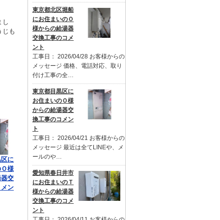
東京都北区堀船
にお住まいのＯ
まし
様からの給湯器
うじも
交換工事のコメ
ント
工事日： 2026/04/28 お客様からの
メッセージ 価格、電話対応、取り
付け工事の全…
東京都目黒区に
お住まいのＯ様
からの給湯器交
換工事のコメン
ト
工事日： 2026/04/21 お客様からの
メッセージ 最近は全てLINEや、メ
ールのや…
黒区に
のＯ様
愛知県春日井市
湯器交
にお住まいのＴ
コメン
様からの給湯器
交換工事のコメ
ント
工事日： 2026/04/11 お客様からの