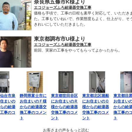
奈良県五條市K様より
エコジョーズふろ給湯器交換工事
価格も手頃で、工事の日程も素早く対応して、いただき
た。工事もていねいで、作業態度もよく、仕上がり、そ
きれいにしていただきました。
東京都調布市U様より
エコジョーズふろ給湯器交換工事
前回、実家の工事をやってもらってよかったから。
仙台市泉
静岡県富士市に
東京都世田谷区
東京都北区堀船
東京都目
住まいの
お住まいのＦ様
にお住まいのＲ
にお住まいのＯ
お住まい
らの給湯
からの給湯器交
様からの給湯器
様からの給湯器
からの給
工事のコ
換工事のコメン
交換工事のコメ
交換工事のコメ
換工事の
ト
ント
ント
ト
お客さまの声をもっと読む