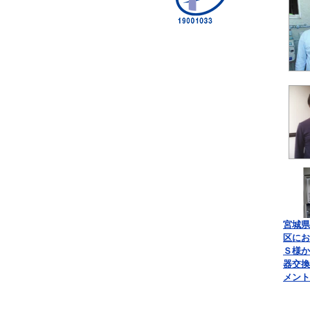
宮城県
区にお
Ｓ様か
器交換
メント