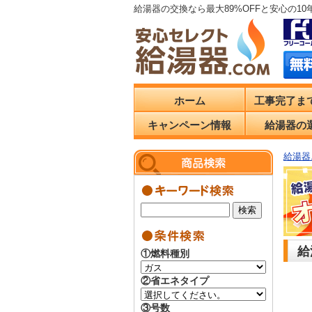
給湯器の交換なら最大89%OFFと安心の1
ホーム
工事完了ま
キャンペーン情報
給湯器の
給湯器.
給
①燃料種別
②省エネタイプ
③号数