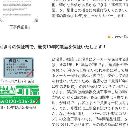
術に確かな自信があるからできる「10年間工
証」を、是非この機会にお受け取りください
湯器の寿命(8-10年)をしっかりカバーします。
「工事保証書」
1回きりの保証料で、最長10年間製品を保証いたします！
給湯器が故障した場合にメーカーが保証する
は、通常1年、BL製品で2年です。給湯器の寿
おおよそ8年から10年といわれ寿命に対して
るメーカー保証が切れた後でも、安心して給
をお使いいただくため、当店では「最長10年(
「パーパス社7年保証」
10年の選択式)」の製品保証プランをご用意し
ります。保証料は給湯器交換工事申し込み時
支払いただく1回のみ。保証期間中は何度で
理」が可能で、お客さまのご負担は一切あり
「8・10年製品延長保証」
ん。また、修理代に上限金も設けてもおりま
ん。なお今回に限り、「パーパス社製エコジ
ズ」の交換工事すべてに「7年間製品保証」
でおつけしております。その他の商品に対す