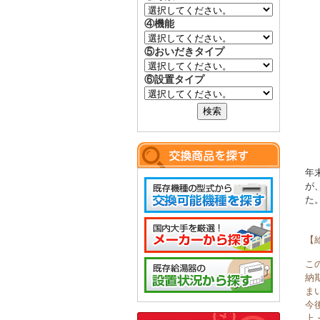
④機能
⑤おいだきタイプ
⑥設置タイプ
年
が
た
【
こ
納
ま
今
上