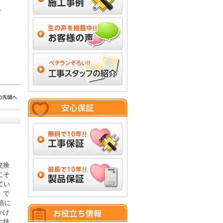
。
交換
にそ
てい
」で
倍に
かけ
に技