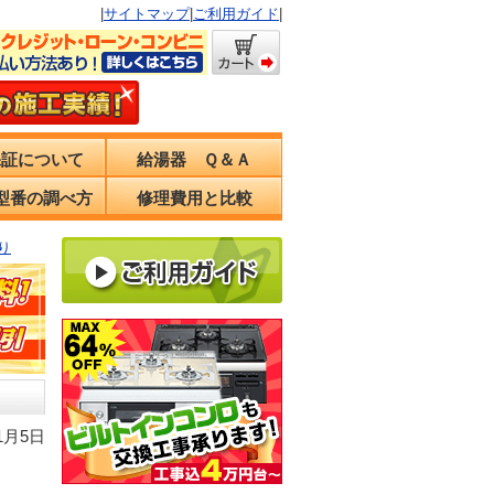
|
サイトマップ
|
ご利用ガイド
|
保証について
給湯器 Ｑ＆Ａ
型番の調べ方
修理費用と比較
り
1月5日