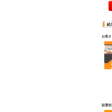
給
お客さ
設置状