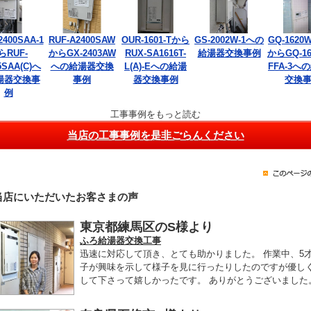
2400SAA-1
RUF-A2400SAW
OUR-1601-Tから
GS-2002W-1への
GQ-1620W
らRUF-
からGX-2403AW
RUX-SA1616T-
給湯器交換事例
からGQ-16
5SAA(C)へ
への給湯器交換
L(A)-Eへの給湯
FFA-3へ
湯器交換事
事例
器交換事例
交換
例
工事事例をもっと読む
当店の工事事例を是非ごらんください
当店にいただいたお客さまの声
東京都練馬区のS様より
ふろ給湯器交換工事
迅速に対応して頂き、とても助かりました。 作業中、5
子が興味を示して様子を見に行ったりしたのですが優し
して下さって嬉しかったです。 ありがとうございました