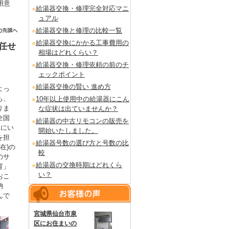
用意
給湯器交換・修理完全対応マニ
。
ュアル
給湯器交換と修理の比較一覧
給湯器交換にかかる工事費用の
任せ
相場はどれくらい？
給湯器交換・修理依頼の前のチ
ェックポイント
給湯器交換の賢い 進め方
よっ
も、
10年以上使用中の給湯器にこん
りま
な症状は出ていませんか？
全国
給湯器の中古リモコンの販売を
るにい
開始いたしました。
を担
給湯器号数の選び方と号数の比
在)の
較
のサ
給湯器の交換時期はどれくら
育」
い？
おこ
納
んで
宮城県仙台市泉
区にお住まいの