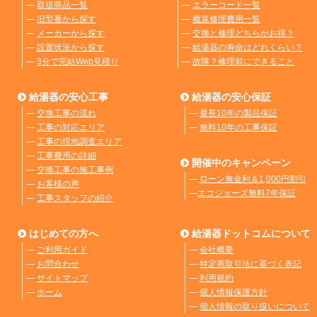
―
取扱商品一覧
―
エラーコード一覧
―
旧型番から探す
―
概算修理費用一覧
―
メーカーから探す
―
交換と修理どちらがお得？
―
設置状況から探す
―
給湯器の寿命はどれくらい？
―
3分で完結Web見積り
―
故障？修理前にできること
給湯器の安心工事
給湯器の安心保証
―
交換工事の流れ
―
最長10年の製品保証
―
工事の対応エリア
―
無料10年の工事保証
―
工事の現地調査エリア
―
工事費用の詳細
開催中のキャンペーン
―
交換工事の施工事例
―
ローン無金利＆1,000円割引
―
お客様の声
―
エコジョーズ無料7年保証
―
工事スタッフの紹介
はじめての方へ
給湯器ドットコムについて
―
ご利用ガイド
―
会社概要
―
お問合わせ
―
特定商取引法に基づく表記
―
サイトマップ
―
利用規約
―
ホーム
―
個人情報保護方針
―
個人情報の取り扱いについて