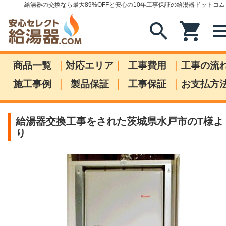
給湯器の交換なら最大89%OFFと安心の10年工事保証の給湯器ドットコム
search
shopping_cart
me
|
|
|
商品一覧
対応エリア
工事費用
工事の流
|
|
|
施工事例
製品保証
工事保証
お支払方
給湯器交換工事をされた茨城県水戸市のT様よ
り