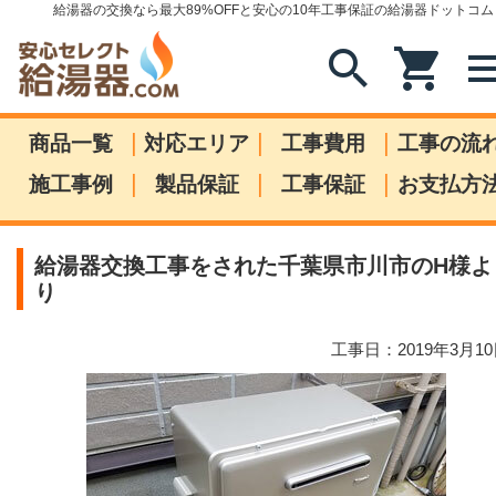
給湯器の交換なら最大89%OFFと安心の10年工事保証の給湯器ドットコム
search
shopping_cart
me
|
|
|
商品一覧
対応エリア
工事費用
工事の流
|
|
|
施工事例
製品保証
工事保証
お支払方
給湯器交換工事をされた千葉県市川市のH様よ
り
工事日：2019年3月1