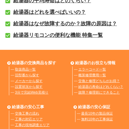
給湯器の平均寿命はどのくらい？
給湯器はどれを選べばいいの？
給湯器はなぜ故障するのか？故障の原因は？
給湯器リモコンの便利な機能 特集一覧
給湯器の交換商品を探す
給湯器のお役立ち情報
―
取扱商品一覧
―
エラーコード一覧
―
旧型番から探す
―
概算修理費用一覧
―
メーカーから探す
―
交換と修理どちらがお得？
―
設置状況から探す
―
給湯器の寿命はどれくらい？
―
3分で完結Web見積り
―
故障？修理前にできること
給湯器の安心工事
給湯器の安心保証
―
交換工事の流れ
―
最長10年の製品保証
―
工事の対応エリア
―
無料10年の工事保証
―
工事の現地調査エリア