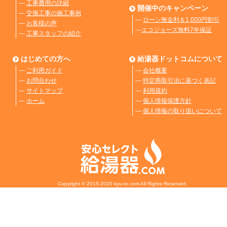
―
工事費用の詳細
開催中のキャンペーン
―
交換工事の施工事例
―
ローン無金利＆1,000円割引
―
お客様の声
―
エコジョーズ無料7年保証
―
工事スタッフの紹介
はじめての方へ
給湯器ドットコムについて
―
ご利用ガイド
―
会社概要
―
お問合わせ
―
特定商取引法に基づく表記
―
サイトマップ
―
利用規約
―
ホーム
―
個人情報保護方針
―
個人情報の取り扱いについて
Copyright © 2015-2020 kyu-to.com All Rights Reserved.