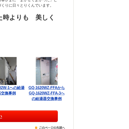
づくりに日々とりくんでいます。
た時よりも 美しく
002W-1への給湯
GQ-1620WZ-FFAから
器交換事例
GQ-1620WZ-FFA-3へ
の給湯器交換事例
い