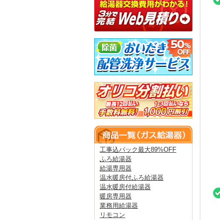
工事込パック最大89%OFF
ふろ給湯器
給湯専用器
温水暖房付ふろ給湯器
温水暖房付給湯器
暖房専用器
業務用給湯器
リモコン