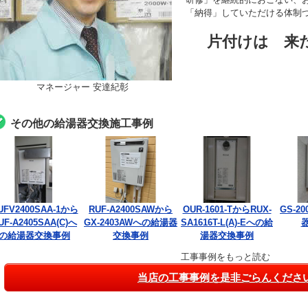
「納得」していただける体制
片付けは 来
マネージャー 安達紀彰
その他の給湯器交換施工事例
UFV2400SAA-1から
RUF-A2400SAWから
OUR-1601-TからRUX-
GS-2
UF-A2405SAA(C)へ
GX-2403AWへの給湯器
SA1616T-L(A)-Eへの給
の給湯器交換事例
交換事例
湯器交換事例
工事事例をもっと読む
当店の工事事例を是非ごらんくださ