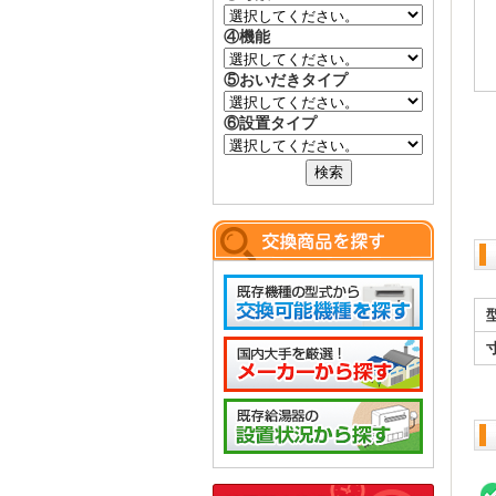
④機能
⑤おいだきタイプ
⑥設置タイプ