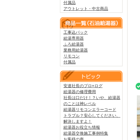
付属品
アウトレット・中古商品
工事込パック
給湯専用器
ふろ給湯器
業務用給湯器
リモコン
付属品
安達社長のプロ×ログ
給湯器の修理費用
社長は口だけ！？いや、給湯器
のことは神レベル
給湯器リモコンエラーコード
トラブル？安心してください、
解決しますよ！
給湯器お役立ち情報
給湯器交換施工事例特集
お客様の声