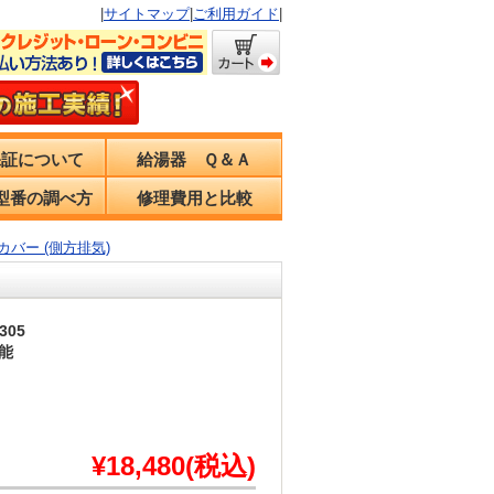
|
サイトマップ
|
ご利用ガイド
|
保証について
給湯器 Ｑ＆Ａ
型番の調べ方
修理費用と比較
気カバー (側方排気)
305
能
¥18,480(税込)