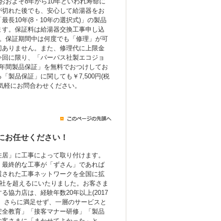
おおよそ8年から10年といわれ寿命に
が切れた後でも、安心して給湯器をお
長10年(8・10年の選択式)」の製品
ます。保証料は給湯器交換工事申し込
み。保証期間中は何度でも「修理」が可
切ありません。また、修理代に上限金
今回に限り、「パーパス社製エコジョ
7年間製品保証」を無料でおつけしてお
製品保証」に関しても￥7,500円(税
気軽にお問合わせください。
にお任せください！
住居」に工事によって取り付けます。
、最終的な工事が「ずさん」であれば
選された工事ネットワークを全国に拡
0社を超えるにいたりました。お客さま
協力店は、経験年数20年以上(2017
。さらに満足せず、一層のサービスと
安全教育」「接客マナー研修」「製品
お客さまに「まかせてよかった」と