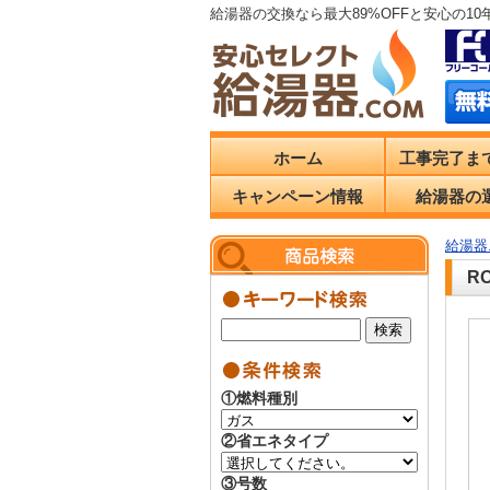
給湯器の交換なら最大89%OFFと安心の1
ホーム
工事完了ま
キャンペーン情報
給湯器の
給湯器.
R
①燃料種別
②省エネタイプ
③号数