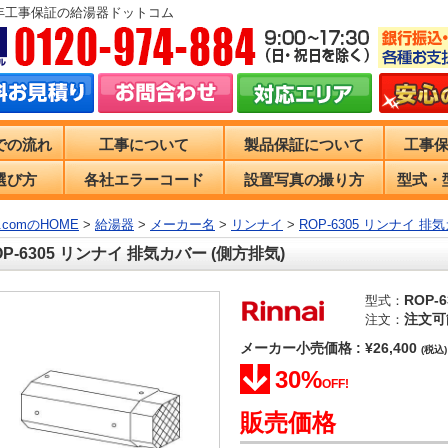
0年工事保証の給湯器ドットコム
での流れ
工事について
製品保証について
工事
選び方
各社エラーコード
設置写真の撮り方
型式・
comのHOME
>
給湯器
>
メーカー名
>
リンナイ
>
ROP-6305 リンナイ 排
OP-6305 リンナイ 排気カバー (側方排気)
ROP-6
型式：
注文可
注文：
メーカー小売価格 : ¥26,400
(税込)
30%
OFF!
販売価格