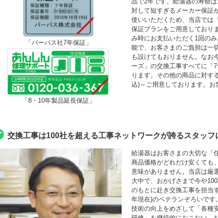
品で2年です。給湯器の寿命は
対して短すぎるメーカー保証
使いいただくため、当店では「最
保証プランをご用意しており
み時にお支払いただく1回の
「パーパス社7年保証」
能で、お客さまのご負担は一
も設けてもおりません。なお
ーズ」の交換工事すべてに「
ります。その他の商品に対する「
込)～ご用意しております。お
「8・10年製品延長保証」
交換工事は100社を超える工事ネットワークが誇るスタッフ
給湯器はお客さまの大切な「
商品価格がどれだけ安くても
意味がありません。当店は厳
大中で、おかげさまで今や10
のもとに赴き交換工事を担当する
年現在)のベテランぞろいです
技術の向上をめざして「各種
研修」を継続的におこない、