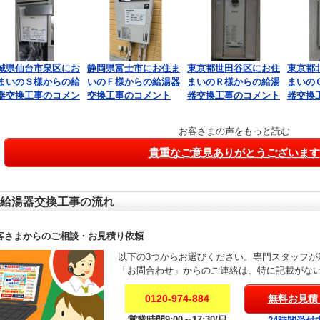
城県仙台市泉区にお
静岡県富士市にお住ま
東京都世田谷区にお住
東京都
まいのＳ様からの給
いのＦ様からの給湯器
まいのＲ様からの給湯
まいの
器交換工事のコメン
交換工事のコメント
器交換工事のコメント
器交換
お客さまの声をもっと読む
貴重なご意見ありがとうございます
給湯器交換工事の流れ
客さまからのご相談・お見積り依頼
以下の3つからお選びください。専門スタッフが
「お問合わせ」からのご連絡は、特に記載がな
0120-974-884
無料お見積
営業時間9:00～17:30(日