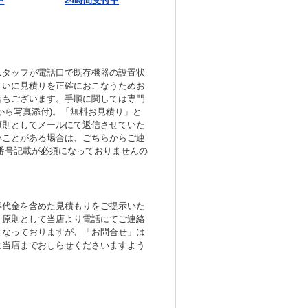
中
24時間受付中
スタッフが電話口で既存機器の設置状
さいに見積りを正確におこなうためお
合もございます。手順に関しては専門
から写真添付)。「無料お見積り」と
原則としてメールにて返信させていた
いことがある場合は、ごちらからご連
番号記載が必須になっておりませんの
事代金を含めた見積もりをご提示いた
、原則として当店より電話にてご連絡
となっておりますが、「お問合せ」は
に当店までおしらせくださいますよう