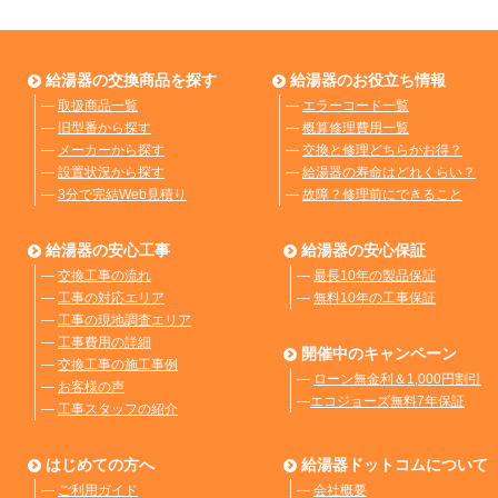
給湯器の交換商品を探す
給湯器のお役立ち情報
―
取扱商品一覧
―
エラーコード一覧
―
旧型番から探す
―
概算修理費用一覧
―
メーカーから探す
―
交換と修理どちらがお得？
―
設置状況から探す
―
給湯器の寿命はどれくらい？
―
3分で完結Web見積り
―
故障？修理前にできること
給湯器の安心工事
給湯器の安心保証
―
交換工事の流れ
―
最長10年の製品保証
―
工事の対応エリア
―
無料10年の工事保証
―
工事の現地調査エリア
―
工事費用の詳細
開催中のキャンペーン
―
交換工事の施工事例
―
ローン無金利＆1,000円割引
―
お客様の声
―
エコジョーズ無料7年保証
―
工事スタッフの紹介
はじめての方へ
給湯器ドットコムについて
―
ご利用ガイド
―
会社概要