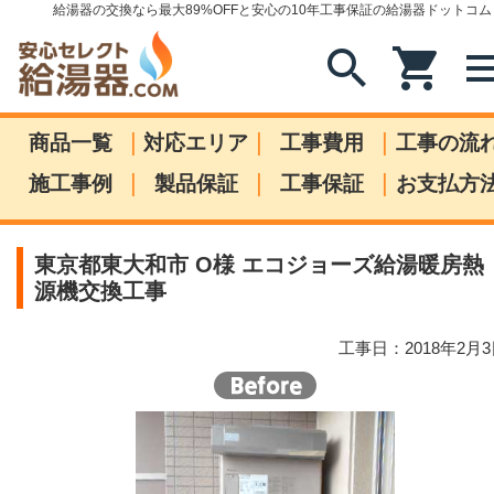
給湯器の交換なら最大89%OFFと安心の10年工事保証の給湯器ドットコム
search
shopping_cart
me
|
|
|
商品一覧
対応エリア
工事費用
工事の流
|
|
|
施工事例
製品保証
工事保証
お支払方
東京都東大和市 O様 エコジョーズ給湯暖房熱
源機交換工事
工事日：2018年2月