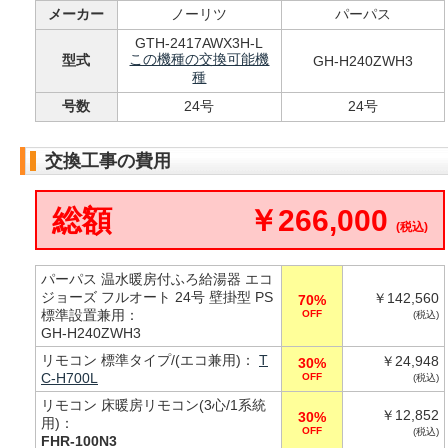
メーカー
ノーリツ
パーパス
GTH-2417AWX3H-L
この機種の交換可能機
型式
GH-H240ZWH3
種
号数
24号
24号
交換工事の費用
総額
￥266,000
(税込)
パーパス 温水暖房付ふろ給湯器 エコ
ジョーズ フルオート 24号 壁掛型 PS
￥142,560
70%
標準設置兼用：
OFF
(税込)
GH-H240ZWH3
リモコン 標準タイプ/(エコ兼用)：
T
￥24,948
30%
C-H700L
OFF
(税込)
リモコン 床暖房リモコン(3心/1系統
￥12,852
30%
用)：
OFF
(税込)
FHR-100N3