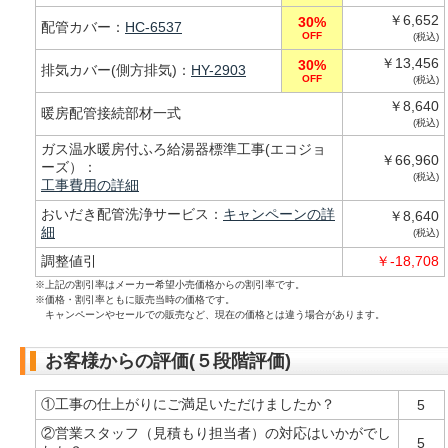
￥6,652
30%
配管カバー：
HC-6537
OFF
(税込)
￥13,456
30%
排気カバー(側方排気)：
HY-2903
OFF
(税込)
￥8,640
暖房配管接続部材一式
(税込)
ガス温水暖房付ふろ給湯器標準工事(エコジョ
￥66,960
ーズ）：
(税込)
工事費用の詳細
おいだき配管洗浄サービス：
キャンペーンの詳
￥8,640
細
(税込)
調整値引
￥-18,708
※上記の割引率はメーカー希望小売価格からの割引率です。
※価格・割引率ともに販売当時の価格です。
キャンペーンやセールでの販売など、現在の価格とは違う場合があります。
お客様からの評価(５段階評価)
①工事の仕上がりにご満足いただけましたか？
5
②営業スタッフ（見積もり担当者）の対応はいかがでし
5