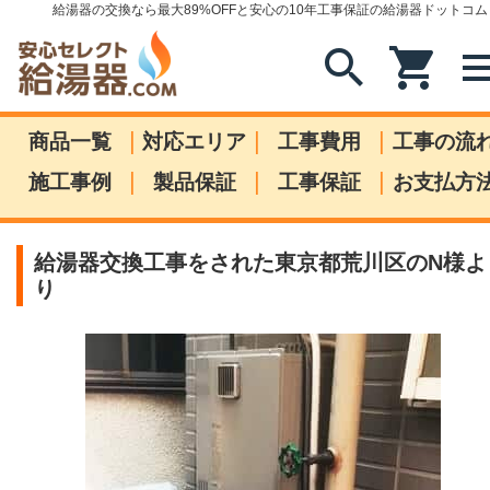
給湯器の交換なら最大89%OFFと安心の10年工事保証の給湯器ドットコム
search
shopping_cart
me
|
|
|
商品一覧
対応エリア
工事費用
工事の流
|
|
|
施工事例
製品保証
工事保証
お支払方
給湯器交換工事をされた東京都荒川区のN様よ
り