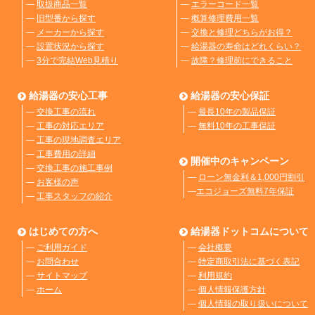
―
取扱商品一覧
―
エラーコード一覧
―
旧型番から探す
―
概算修理費用一覧
―
メーカーから探す
―
交換と修理どちらがお得？
―
設置状況から探す
―
給湯器の寿命はどれくらい？
―
3分で完結Web見積り
―
故障？修理前にできること
給湯器の安心工事
給湯器の安心保証
―
交換工事の流れ
―
最長10年の製品保証
―
工事の対応エリア
―
無料10年の工事保証
―
工事の現地調査エリア
―
工事費用の詳細
開催中のキャンペーン
―
交換工事の施工事例
―
ローン無金利＆1,000円割引
―
お客様の声
―
エコジョーズ無料7年保証
―
工事スタッフの紹介
はじめての方へ
給湯器ドットコムについて
―
ご利用ガイド
―
会社概要
―
お問合わせ
―
特定商取引法に基づく表記
―
サイトマップ
―
利用規約
―
ホーム
―
個人情報保護方針
―
個人情報の取り扱いについて