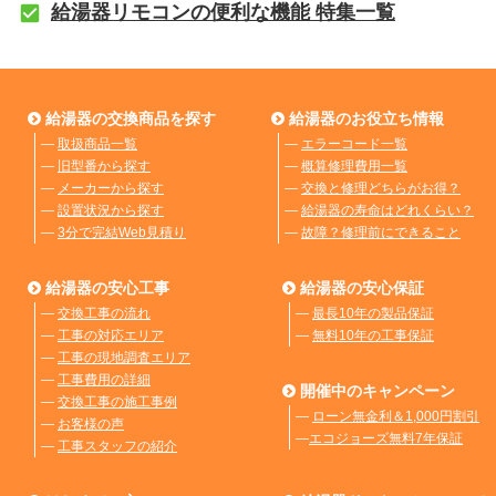
給湯器リモコンの便利な機能 特集一覧
給湯器の交換商品を探す
給湯器のお役立ち情報
―
取扱商品一覧
―
エラーコード一覧
―
旧型番から探す
―
概算修理費用一覧
―
メーカーから探す
―
交換と修理どちらがお得？
―
設置状況から探す
―
給湯器の寿命はどれくらい？
―
3分で完結Web見積り
―
故障？修理前にできること
給湯器の安心工事
給湯器の安心保証
―
交換工事の流れ
―
最長10年の製品保証
―
工事の対応エリア
―
無料10年の工事保証
―
工事の現地調査エリア
―
工事費用の詳細
開催中のキャンペーン
―
交換工事の施工事例
―
ローン無金利＆1,000円割引
―
お客様の声
―
エコジョーズ無料7年保証
―
工事スタッフの紹介