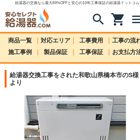
給湯器の交換なら最大89%OFFと安心の10年工事保証の給湯器ドットコム
search
shopping_cart
me
|
|
|
商品一覧
対応エリア
工事費用
工事の流
|
|
|
施工事例
製品保証
工事保証
お支払方
給湯器交換工事をされた和歌山県橋本市のS様
より