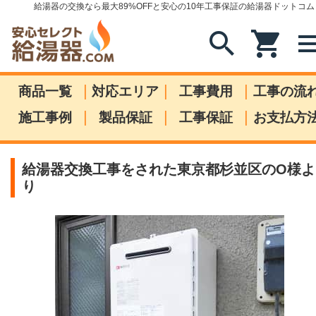
給湯器の交換なら最大89%OFFと安心の10年工事保証の給湯器ドットコム
search
shopping_cart
me
|
|
|
商品一覧
対応エリア
工事費用
工事の流
|
|
|
施工事例
製品保証
工事保証
お支払方
給湯器交換工事をされた東京都杉並区のO様よ
り