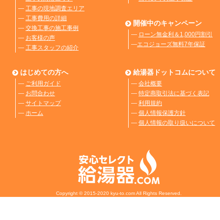
―
工事の現地調査エリア
―
工事費用の詳細
開催中のキャンペーン
―
交換工事の施工事例
―
ローン無金利＆1,000円割引
―
お客様の声
―
エコジョーズ無料7年保証
―
工事スタッフの紹介
はじめての方へ
給湯器ドットコムについて
―
ご利用ガイド
―
会社概要
―
お問合わせ
―
特定商取引法に基づく表記
―
サイトマップ
―
利用規約
―
ホーム
―
個人情報保護方針
―
個人情報の取り扱いについて
Copyright © 2015-2020 kyu-to.com All Rights Reserved.