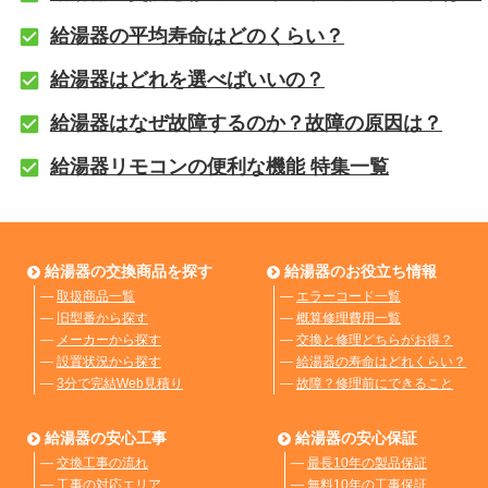
給湯器の平均寿命はどのくらい？
給湯器はどれを選べばいいの？
給湯器はなぜ故障するのか？故障の原因は？
給湯器リモコンの便利な機能 特集一覧
給湯器の交換商品を探す
給湯器のお役立ち情報
―
取扱商品一覧
―
エラーコード一覧
―
旧型番から探す
―
概算修理費用一覧
―
メーカーから探す
―
交換と修理どちらがお得？
―
設置状況から探す
―
給湯器の寿命はどれくらい？
―
3分で完結Web見積り
―
故障？修理前にできること
給湯器の安心工事
給湯器の安心保証
―
交換工事の流れ
―
最長10年の製品保証
―
工事の対応エリア
―
無料10年の工事保証