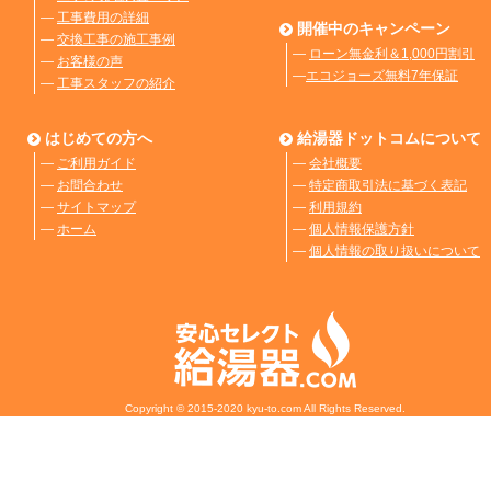
―
工事費用の詳細
開催中のキャンペーン
―
交換工事の施工事例
―
ローン無金利＆1,000円割引
―
お客様の声
―
エコジョーズ無料7年保証
―
工事スタッフの紹介
はじめての方へ
給湯器ドットコムについて
―
ご利用ガイド
―
会社概要
―
お問合わせ
―
特定商取引法に基づく表記
―
サイトマップ
―
利用規約
―
ホーム
―
個人情報保護方針
―
個人情報の取り扱いについて
Copyright © 2015-2020 kyu-to.com All Rights Reserved.