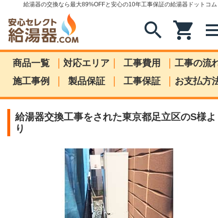
給湯器の交換なら最大89%OFFと安心の10年工事保証の給湯器ドットコム
search
shopping_cart
me
|
|
|
商品一覧
対応エリア
工事費用
工事の流
|
|
|
施工事例
製品保証
工事保証
お支払方
給湯器交換工事をされた東京都足立区のS様よ
り