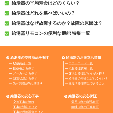
給湯器の平均寿命はどのくらい？
給湯器はどれを選べばいいの？
給湯器はなぜ故障するのか？故障の原因は？
給湯器リモコンの便利な機能 特集一覧
給湯器の交換商品を探す
給湯器のお役立ち情報
―
取扱商品一覧
―
エラーコード一覧
―
旧型番から探す
―
概算修理費用一覧
―
メーカーから探す
―
交換と修理どちらがお得？
―
設置状況から探す
―
給湯器の寿命はどれくらい？
―
3分で完結Web見積り
―
故障？修理前にできること
給湯器の安心工事
給湯器の安心保証
―
交換工事の流れ
―
最長10年の製品保証
―
工事の対応エリア
―
無料10年の工事保証
―
工事の現地調査エリア