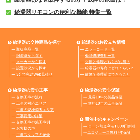
給湯器リモコンの便利な機能 特集一覧
給湯器の交換商品を探す
給湯器のお役立ち情報
―
取扱商品一覧
―
エラーコード一覧
―
旧型番から探す
―
概算修理費用一覧
―
メーカーから探す
―
交換と修理どちらがお得？
―
設置状況から探す
―
給湯器の寿命はどれくらい？
―
3分で完結Web見積り
―
故障？修理前にできること
給湯器の安心工事
給湯器の安心保証
―
交換工事の流れ
―
最長10年の製品保証
―
工事の対応エリア
―
無料10年の工事保証
―
工事の現地調査エリア
―
工事費用の詳細
開催中のキャンペーン
―
交換工事の施工事例
―
ローン無金利＆1,000円割引
―
お客様の声
―
エコジョーズ無料7年保証
―
工事スタッフの紹介