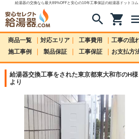
給湯器の交換なら最大89%OFFと安心の10年工事保証の給湯器ドットコム
search
shopping_cart
me
|
|
|
商品一覧
対応エリア
工事費用
工事の流
|
|
|
施工事例
製品保証
工事保証
お支払方
給湯器交換工事をされた東京都東大和市のH様
より