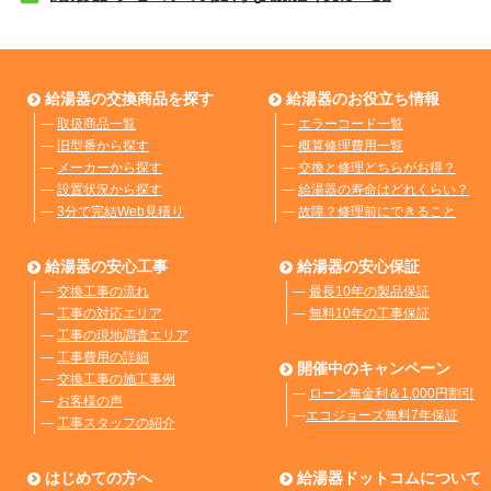
給湯器の交換商品を探す
給湯器のお役立ち情報
―
取扱商品一覧
―
エラーコード一覧
―
旧型番から探す
―
概算修理費用一覧
―
メーカーから探す
―
交換と修理どちらがお得？
―
設置状況から探す
―
給湯器の寿命はどれくらい？
―
3分で完結Web見積り
―
故障？修理前にできること
給湯器の安心工事
給湯器の安心保証
―
交換工事の流れ
―
最長10年の製品保証
―
工事の対応エリア
―
無料10年の工事保証
―
工事の現地調査エリア
―
工事費用の詳細
開催中のキャンペーン
―
交換工事の施工事例
―
ローン無金利＆1,000円割引
―
お客様の声
―
エコジョーズ無料7年保証
―
工事スタッフの紹介
はじめての方へ
給湯器ドットコムについて