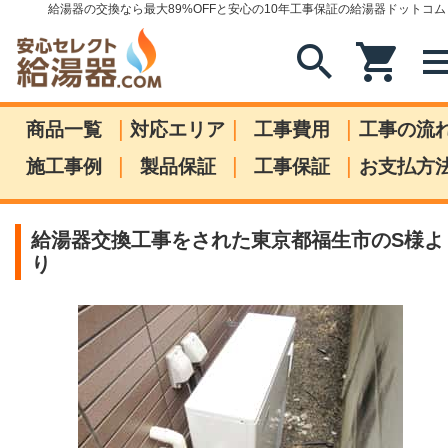
給湯器の交換なら最大89%OFFと安心の10年工事保証の給湯器ドットコム
search
shopping_cart
me
|
|
|
商品一覧
対応エリア
工事費用
工事の流
|
|
|
施工事例
製品保証
工事保証
お支払方
給湯器交換工事をされた東京都福生市のS様よ
り