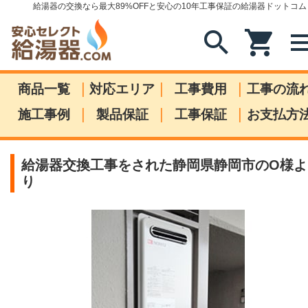
給湯器の交換なら最大89%OFFと安心の10年工事保証の給湯器ドットコム
search
shopping_cart
me
|
|
|
商品一覧
対応エリア
工事費用
工事の流
|
|
|
施工事例
製品保証
工事保証
お支払方
給湯器交換工事をされた静岡県静岡市のO様よ
り