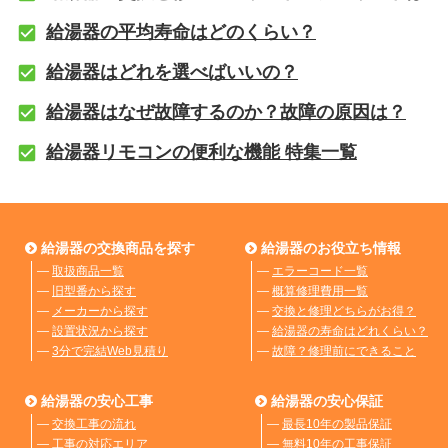
給湯器の平均寿命はどのくらい？
給湯器はどれを選べばいいの？
給湯器はなぜ故障するのか？故障の原因は？
給湯器リモコンの便利な機能 特集一覧
給湯器の交換商品を探す
給湯器のお役立ち情報
―
取扱商品一覧
―
エラーコード一覧
―
旧型番から探す
―
概算修理費用一覧
―
メーカーから探す
―
交換と修理どちらがお得？
―
設置状況から探す
―
給湯器の寿命はどれくらい？
―
3分で完結Web見積り
―
故障？修理前にできること
給湯器の安心工事
給湯器の安心保証
―
交換工事の流れ
―
最長10年の製品保証
―
工事の対応エリア
―
無料10年の工事保証