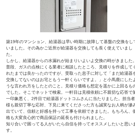
築19年のマンション、給湯器は早い時期に故障して基盤の交換をし
いました。その為かご近所が給湯器を交換しても長く使えていまし
た。
しかし、給湯器からの水漏れが始まりいよいよ交換の時がきました
普段、ガスの点検にくる業者に相談したところ、見積りを作成して
れたまでは良かったのですが、受取った息子に対して「まだ給湯器
交換してないのはお宅ともう一軒くらいですよ。」と小馬鹿にした
うな言われ方をしたとのこと。見積り価格も想定を遥かに上回るも
でした。そこでネットで検索。一軒目は見積依頼に不親切な応答で
一印象悪く、2件目で給湯器ドットコムさんに当たりました。担当者
様も親切丁寧な応対、下見に来てくださった方も誠実なお人柄が滲
出ていて、信頼と好感を持って工事を依頼できました。もちろん、
格も大変良心的で商品保証の延長も付けられました。
知り合いで困ってる人がいたら自信を持ってオススメしたいと思い
す。