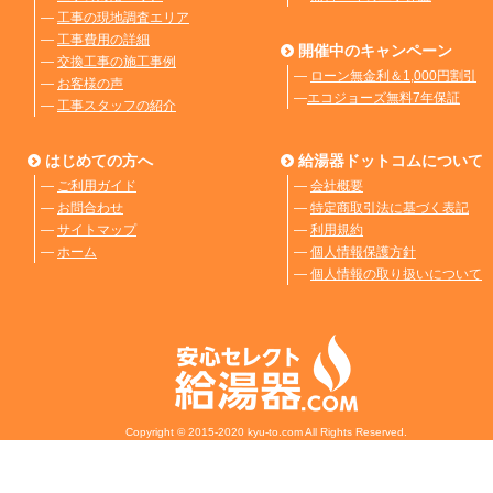
―
工事の現地調査エリア
―
工事費用の詳細
開催中のキャンペーン
―
交換工事の施工事例
―
ローン無金利＆1,000円割引
―
お客様の声
―
エコジョーズ無料7年保証
―
工事スタッフの紹介
はじめての方へ
給湯器ドットコムについて
―
ご利用ガイド
―
会社概要
―
お問合わせ
―
特定商取引法に基づく表記
―
サイトマップ
―
利用規約
―
ホーム
―
個人情報保護方針
―
個人情報の取り扱いについて
Copyright © 2015-2020 kyu-to.com All Rights Reserved.