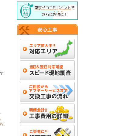
で
。
。
ね