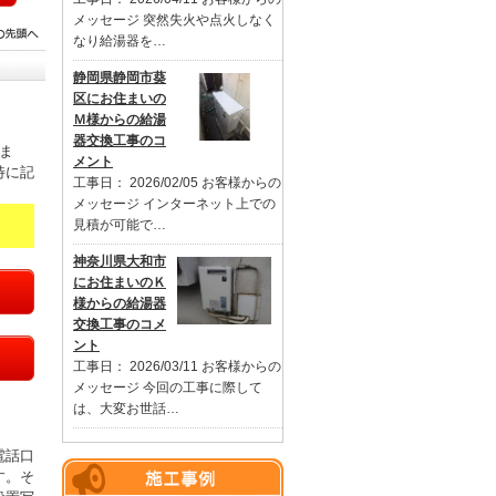
メッセージ 突然失火や点火しなく
なり給湯器を…
静岡県静岡市葵
区にお住まいの
Ｍ様からの給湯
器交換工事のコ
ま
メント
特に記
工事日： 2026/02/05 お客様からの
メッセージ インターネット上での
見積が可能で…
神奈川県大和市
にお住まいのＫ
様からの給湯器
交換工事のコメ
ント
工事日： 2026/03/11 お客様からの
メッセージ 今回の工事に際して
は、大変お世話…
電話口
す。そ