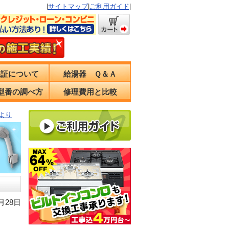
|
サイトマップ
|
ご利用ガイド
|
保証について
給湯器 Ｑ＆Ａ
型番の調べ方
修理費用と比較
より
月28日