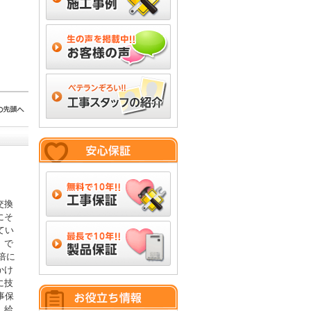
交換
にそ
てい
」で
倍に
かけ
に技
事保
。給