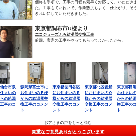
価格も手頃で、工事の日程も素早く対応して、いただき
た。工事もていねいで、作業態度もよく、仕上がり、そ
きれいにしていただきました。
東京都調布市U様より
エコジョーズふろ給湯器交換工事
前回、実家の工事をやってもらってよかったから。
仙台市泉
静岡県富士市に
東京都世田谷区
東京都北区堀船
東京都目
住まいの
お住まいのＦ様
にお住まいのＲ
にお住まいのＯ
お住まい
らの給湯
からの給湯器交
様からの給湯器
様からの給湯器
からの給
工事のコ
換工事のコメン
交換工事のコメ
交換工事のコメ
換工事の
ト
ント
ント
ト
お客さまの声をもっと読む
貴重なご意見ありがとうございます