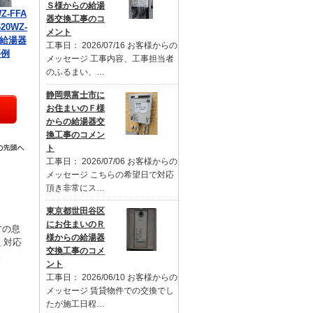
Ｓ様からの給湯
Z-FFA
器交換工事のコ
20WZ-
メント
の給湯器
工事日： 2026/07/16 お客様からの
事例
メッセージ 工事内容、工事担当者
のふるまい、…
静岡県富士市に
お住まいのＦ様
からの給湯器交
換工事のコメン
ト
工事日： 2026/07/06 お客様からの
メッセージ こちらの希望日で対応
頂き非常にス…
東京都世田谷区
にお住まいのＲ
才の息
様からの給湯器
く対応
交換工事のコメ
。
ント
工事日： 2026/06/10 お客様からの
メッセージ 賃貸物件での交換でし
たが施工日程…