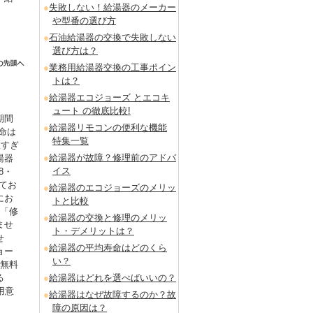
失敗しない！給湯器のメーカー
や型番の選び方
石油給湯器の交換で失敗しない
選び方は？
業務用給湯器交換の工事ポイン
トは？
給湯器エコジョーズ とエコキ
ュート の徹底比較!
期間
給湯器リモコンの便利な機能
命は
特集一覧
短すぎ
給湯器が故障？修理前のアドバ
湯器
イス
8・
てお
給湯器のエコジョーズのメリッ
にお
トと比較
も「修
給湯器の交換と修理のメリッ
ませ
ト・デメリットは？
せ
給湯器の平均寿命はどのくら
ョー
い？
を無料
る
給湯器はどれを選べばいいの？
用意
給湯器はなぜ故障するのか？故
。
障の原因は？