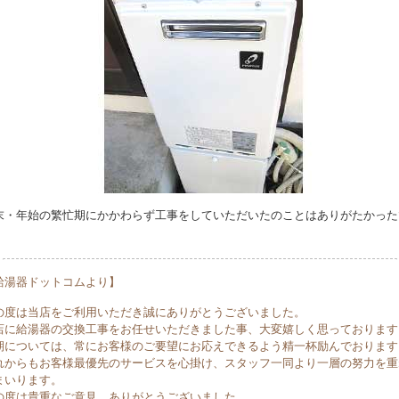
末・年始の繁忙期にかかわらず工事をしていただいたのことはありがたかった
。
給湯器ドットコムより】
の度は当店をご利用いただき誠にありがとうございました。
店に給湯器の交換工事をお任せいただきました事、大変嬉しく思っております
期については、常にお客様のご要望にお応えできるよう精一杯励んでおります
れからもお客様最優先のサービスを心掛け、スタッフ一同より一層の努力を重
まいります。
の度は貴重なご意見、ありがとうございました。