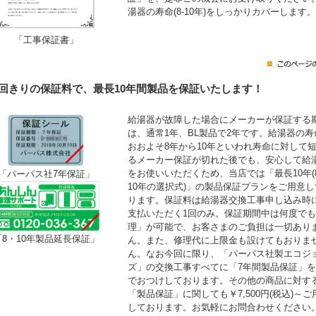
湯器の寿命(8-10年)をしっかりカバーします。
「工事保証書」
1回きりの保証料で、最長10年間製品を保証いたします！
給湯器が故障した場合にメーカーが保証する
は、通常1年、BL製品で2年です。給湯器の寿
おおよそ8年から10年といわれ寿命に対して
るメーカー保証が切れた後でも、安心して給
をお使いいただくため、当店では「最長10年(
「パーパス社7年保証」
10年の選択式)」の製品保証プランをご用意し
ります。保証料は給湯器交換工事申し込み時
支払いただく1回のみ。保証期間中は何度で
理」が可能で、お客さまのご負担は一切あり
「8・10年製品延長保証」
ん。また、修理代に上限金も設けてもおりま
ん。なお今回に限り、「パーパス社製エコジ
ズ」の交換工事すべてに「7年間製品保証」
でおつけしております。その他の商品に対す
「製品保証」に関しても￥7,500円(税込)～ご
しております。お気軽にお問合わせください