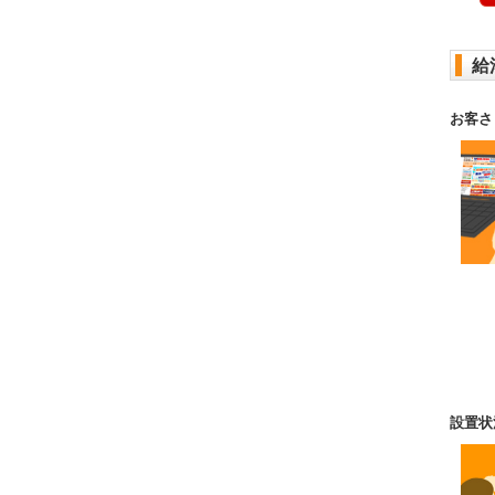
給
お客さ
設置状