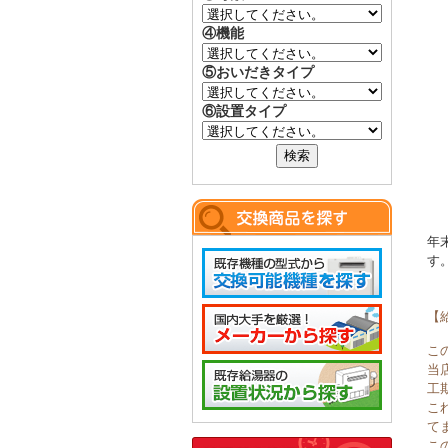
④機能
⑤おいだきタイプ
⑥設置タイプ
年
す
【
こ
当
工
こ
て
こ