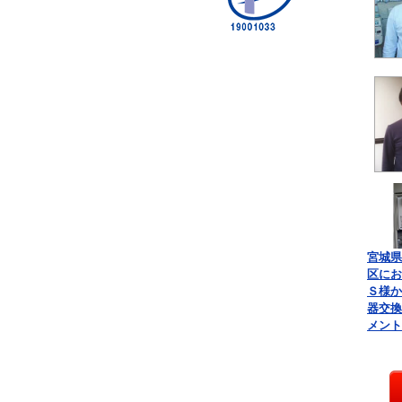
宮城県
区にお
Ｓ様か
器交換
メント