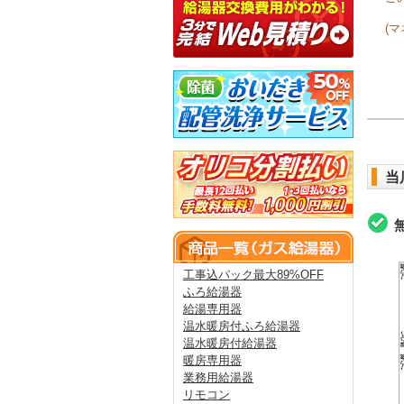
(
当
工事込パック最大89%OFF
ふろ給湯器
給湯専用器
温水暖房付ふろ給湯器
温水暖房付給湯器
暖房専用器
業務用給湯器
リモコン