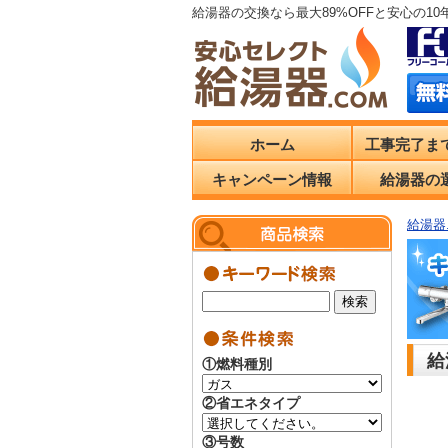
給湯器の交換なら最大89%OFFと安心の1
ホーム
工事完了ま
キャンペーン情報
給湯器の
給湯器.
給
①燃料種別
②省エネタイプ
③号数