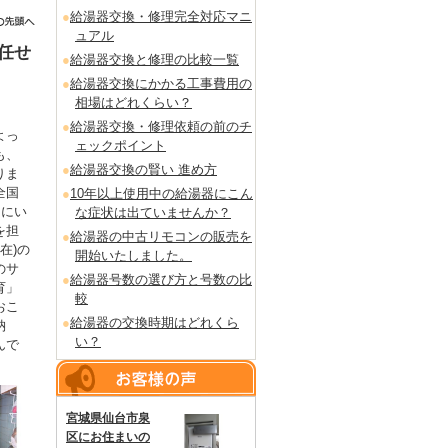
給湯器交換・修理完全対応マニ
ュアル
任せ
給湯器交換と修理の比較一覧
給湯器交換にかかる工事費用の
相場はどれくらい？
給湯器交換・修理依頼の前のチ
よっ
ェックポイント
も、
給湯器交換の賢い 進め方
りま
全国
10年以上使用中の給湯器にこん
るにい
な症状は出ていませんか？
を担
給湯器の中古リモコンの販売を
在)の
開始いたしました。
のサ
給湯器号数の選び方と号数の比
育」
較
おこ
給湯器の交換時期はどれくら
納
い？
んで
宮城県仙台市泉
区にお住まいの