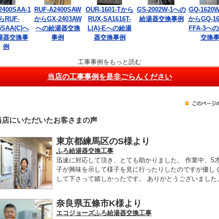
2400SAA-1
RUF-A2400SAW
OUR-1601-Tから
GS-2002W-1への
GQ-1620W
らRUF-
からGX-2403AW
RUX-SA1616T-
給湯器交換事例
からGQ-16
5SAA(C)へ
への給湯器交換
L(A)-Eへの給湯
FFA-3へ
湯器交換事
事例
器交換事例
交換
例
工事事例をもっと読む
当店の工事事例を是非ごらんください
当店にいただいたお客さまの声
東京都練馬区のS様より
ふろ給湯器交換工事
迅速に対応して頂き、とても助かりました。 作業中、5
子が興味を示して様子を見に行ったりしたのですが優し
して下さって嬉しかったです。 ありがとうございました
奈良県五條市K様より
エコジョーズふろ給湯器交換工事