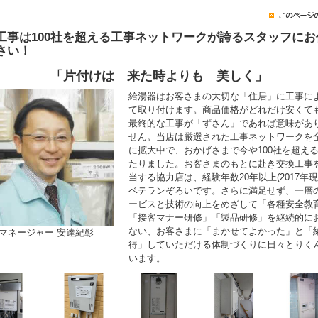
工事は100社を超える工事ネットワークが誇るスタッフにお
さい！
「片付けは 来た時よりも 美しく」
給湯器はお客さまの大切な「住居」に工事に
て取り付けます。商品価格がどれだけ安くて
最終的な工事が「ずさん」であれば意味があ
せん。当店は厳選された工事ネットワークを
に拡大中で、おかげさまで今や100社を超え
たりました。お客さまのもとに赴き交換工事
当する協力店は、経験年数20年以上(2017年現
ベテランぞろいです。さらに満足せず、一層
ービスと技術の向上をめざして「各種安全教
「接客マナー研修」「製品研修」を継続的に
ない、お客さまに「まかせてよかった」と「
マネージャー 安達紀彰
得」していただける体制づくりに日々とりく
います。