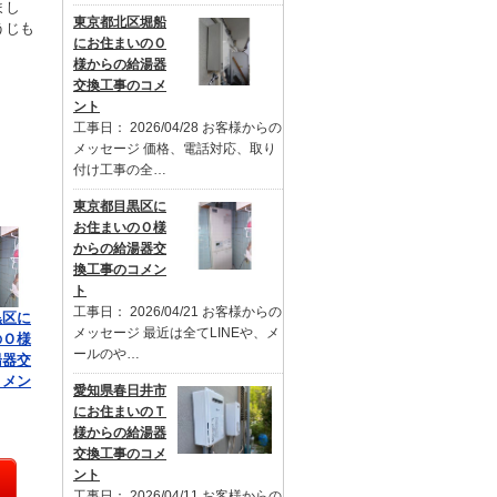
まし
東京都北区堀船
うじも
にお住まいのＯ
様からの給湯器
交換工事のコメ
ント
工事日： 2026/04/28 お客様からの
メッセージ 価格、電話対応、取り
付け工事の全…
東京都目黒区に
お住まいのＯ様
からの給湯器交
換工事のコメン
ト
工事日： 2026/04/21 お客様からの
黒区に
メッセージ 最近は全てLINEや、メ
のＯ様
ールのや…
湯器交
コメン
愛知県春日井市
にお住まいのＴ
様からの給湯器
交換工事のコメ
ント
工事日： 2026/04/11 お客様からの