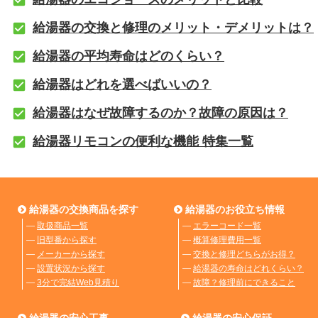
給湯器の交換と修理のメリット・デメリットは？
給湯器の平均寿命はどのくらい？
給湯器はどれを選べばいいの？
給湯器はなぜ故障するのか？故障の原因は？
給湯器リモコンの便利な機能 特集一覧
給湯器の交換商品を探す
給湯器のお役立ち情報
―
取扱商品一覧
―
エラーコード一覧
―
旧型番から探す
―
概算修理費用一覧
―
メーカーから探す
―
交換と修理どちらがお得？
―
設置状況から探す
―
給湯器の寿命はどれくらい？
―
3分で完結Web見積り
―
故障？修理前にできること
給湯器の安心工事
給湯器の安心保証