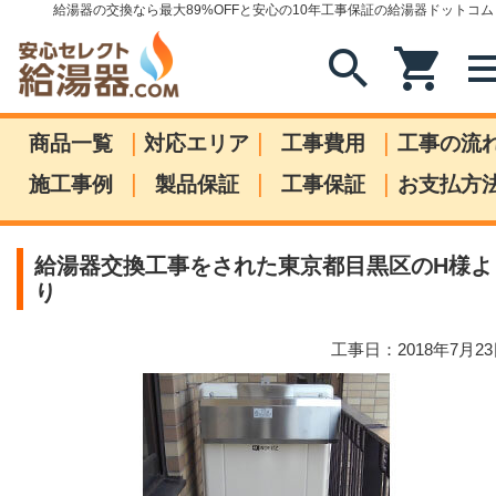
給湯器の交換なら最大89%OFFと安心の10年工事保証の給湯器ドットコム
search
shopping_cart
me
|
|
|
商品一覧
対応エリア
工事費用
工事の流
|
|
|
施工事例
製品保証
工事保証
お支払方
給湯器交換工事をされた東京都目黒区のH様よ
り
工事日：2018年7月2