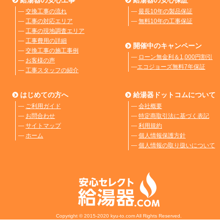
―
交換工事の流れ
―
最長10年の製品保証
―
工事の対応エリア
―
無料10年の工事保証
―
工事の現地調査エリア
―
工事費用の詳細
開催中のキャンペーン
―
交換工事の施工事例
―
ローン無金利＆1,000円割引
―
お客様の声
―
エコジョーズ無料7年保証
―
工事スタッフの紹介
はじめての方へ
給湯器ドットコムについて
―
ご利用ガイド
―
会社概要
―
お問合わせ
―
特定商取引法に基づく表記
―
サイトマップ
―
利用規約
―
ホーム
―
個人情報保護方針
―
個人情報の取り扱いについて
Copyright © 2015-2020 kyu-to.com All Rights Reserved.