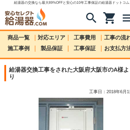
給湯器の交換なら最大89%OFFと安心の10年工事保証の給湯器ドットコム
search
shopping_cart
me
|
|
|
商品一覧
対応エリア
工事費用
工事の流
|
|
|
施工事例
製品保証
工事保証
お支払方
給湯器交換工事をされた大阪府大阪市のA様よ
り
工事日：2018年6月