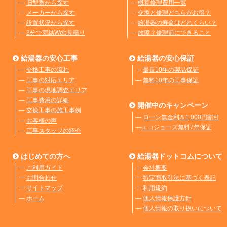
―
旧型番から探す
―
概算修理費用一覧
―
メーカーから探す
―
交換と修理どちらがお得？
―
設置状況から探す
―
給湯器の寿命はどれくらい？
―
3分で完結Web見積り
―
故障？修理前にできること
給湯器の安心工事
給湯器の安心保証
―
交換工事の流れ
―
最長10年の製品保証
―
工事の対応エリア
―
無料10年の工事保証
―
工事の現地調査エリア
―
工事費用の詳細
開催中のキャンペーン
―
交換工事の施工事例
―
ローン無金利＆1,000円割引
―
お客様の声
―
エコジョーズ無料7年保証
―
工事スタッフの紹介
はじめての方へ
給湯器ドットコムについて
―
ご利用ガイド
―
会社概要
―
お問合わせ
―
特定商取引法に基づく表記
―
サイトマップ
―
利用規約
―
ホーム
―
個人情報保護方針
―
個人情報の取り扱いについて