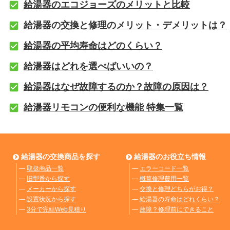
給湯器のエコジョーズのメリットと比較
給湯器の交換と修理のメリット・デメリットは？
給湯器の平均寿命はどのくらい？
給湯器はどれを選べばいいの？
給湯器はなぜ故障するのか？故障の原因は？
給湯器リモコンの便利な機能 特集一覧
給湯器の交換商品を探す
給湯器のお役立ち情報
―
取扱商品一覧
―
エラーコード一覧
―
旧型番から探す
―
概算修理費用一覧
―
メーカーから探す
―
交換と修理どちらがお得？
―
設置状況から探す
―
給湯器の寿命はどれくらい？
―
3分で完結Web見積り
―
故障？修理前にできること