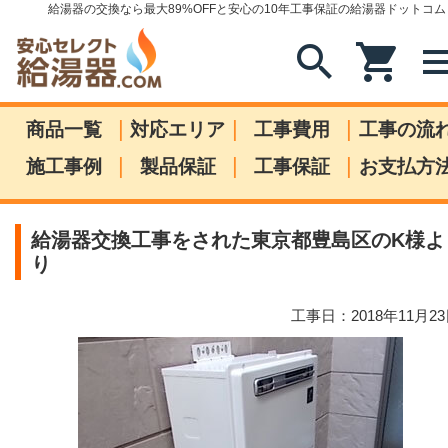
給湯器の交換なら最大89%OFFと安心の10年工事保証の給湯器ドットコム
search
shopping_cart
me
|
|
|
商品一覧
対応エリア
工事費用
工事の流
|
|
|
施工事例
製品保証
工事保証
お支払方
給湯器交換工事をされた東京都豊島区のK様よ
り
工事日：2018年11月2