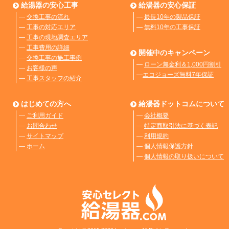
給湯器の安心工事
給湯器の安心保証
―
交換工事の流れ
―
最長10年の製品保証
―
工事の対応エリア
―
無料10年の工事保証
―
工事の現地調査エリア
―
工事費用の詳細
開催中のキャンペーン
―
交換工事の施工事例
―
ローン無金利＆1,000円割引
―
お客様の声
―
エコジョーズ無料7年保証
―
工事スタッフの紹介
はじめての方へ
給湯器ドットコムについて
―
ご利用ガイド
―
会社概要
―
お問合わせ
―
特定商取引法に基づく表記
―
サイトマップ
―
利用規約
―
ホーム
―
個人情報保護方針
―
個人情報の取り扱いについて