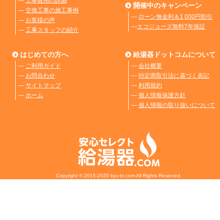
―
工事費用の詳細
開催中のキャンペーン
―
交換工事の施工事例
―
ローン無金利＆1,000円割引
―
お客様の声
―
エコジョーズ無料7年保証
―
工事スタッフの紹介
はじめての方へ
給湯器ドットコムについて
―
ご利用ガイド
―
会社概要
―
お問合わせ
―
特定商取引法に基づく表記
―
サイトマップ
―
利用規約
―
ホーム
―
個人情報保護方針
―
個人情報の取り扱いについて
Copyright © 2015-2020 kyu-to.com All Rights Reserved.