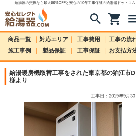
給湯器の交換なら最大89%OFFと安心の10年工事保証の給湯器ドットコム
search
shopping_cart
me
|
|
|
商品一覧
対応エリア
工事費用
工事の流
|
|
|
施工事例
製品保証
工事保証
お支払方
給湯暖房機取替工事をされた東京都の狛江市D
様より
工事日：2019年9月3