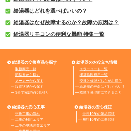
給湯器はどれを選べばいいの？
給湯器はなぜ故障するのか？故障の原因は？
給湯器リモコンの便利な機能 特集一覧
給湯器の交換商品を探す
給湯器のお役立ち情報
―
取扱商品一覧
―
エラーコード一覧
―
旧型番から探す
―
概算修理費用一覧
―
メーカーから探す
―
交換と修理どちらがお得？
―
設置状況から探す
―
給湯器の寿命はどれくらい？
―
3分で完結Web見積り
―
故障？修理前にできること
給湯器の安心工事
給湯器の安心保証
―
交換工事の流れ
―
最長10年の製品保証
―
工事の対応エリア
―
無料10年の工事保証
―
工事の現地調査エリア