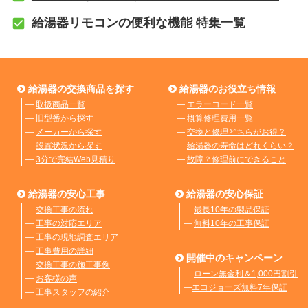
給湯器リモコンの便利な機能 特集一覧
給湯器の交換商品を探す
給湯器のお役立ち情報
―
取扱商品一覧
―
エラーコード一覧
―
旧型番から探す
―
概算修理費用一覧
―
メーカーから探す
―
交換と修理どちらがお得？
―
設置状況から探す
―
給湯器の寿命はどれくらい？
―
3分で完結Web見積り
―
故障？修理前にできること
給湯器の安心工事
給湯器の安心保証
―
交換工事の流れ
―
最長10年の製品保証
―
工事の対応エリア
―
無料10年の工事保証
―
工事の現地調査エリア
―
工事費用の詳細
開催中のキャンペーン
―
交換工事の施工事例
―
ローン無金利＆1,000円割引
―
お客様の声
―
エコジョーズ無料7年保証
―
工事スタッフの紹介