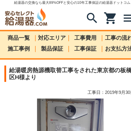
給湯器の交換なら最大89%OFFと安心の10年工事保証の給湯器ドットコム
search
shopping_cart
me
|
|
|
商品一覧
対応エリア
工事費用
工事の流
|
|
|
施工事例
製品保証
工事保証
お支払方
給湯暖房熱源機取替工事をされた東京都の板
区H様より
工事日：2019年9月3