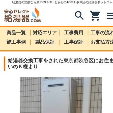
給湯器の交換なら最大89%OFFと安心の10年工事保証の給湯器ドットコム
search
shopping_cart
me
|
|
|
商品一覧
対応エリア
工事費用
工事の流
|
|
|
施工事例
製品保証
工事保証
お支払方
給湯器交換工事をされた東京都渋谷区にお住
いのＫ様より