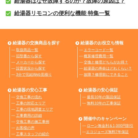
給湯器はなぜ故障するのか？故障の原因は？
給湯器リモコンの便利な機能 特集一覧
給湯器の交換商品を探す
給湯器のお役立ち情報
―
取扱商品一覧
―
エラーコード一覧
―
旧型番から探す
―
概算修理費用一覧
―
メーカーから探す
―
交換と修理どちらがお得？
―
設置状況から探す
―
給湯器の寿命はどれくらい？
―
3分で完結Web見積り
―
故障？修理前にできること
給湯器の安心工事
給湯器の安心保証
―
交換工事の流れ
―
最長10年の製品保証
―
工事の対応エリア
―
無料10年の工事保証
―
工事の現地調査エリア
―
工事費用の詳細
開催中のキャンペーン
―
交換工事の施工事例
―
ローン無金利＆1,000円割引
―
お客様の声
―
エコジョーズ無料7年保証
―
工事スタッフの紹介