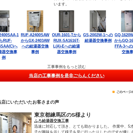
います。
2400SAA-1
RUF-A2400SAW
OUR-1601-Tから
GS-2002W-1への
GQ-1620W
らRUF-
からGX-2403AW
RUX-SA1616T-
給湯器交換事例
からGQ-16
5SAA(C)へ
への給湯器交換
L(A)-Eへの給湯
FFA-3へ
湯器交換事
事例
器交換事例
交換
例
工事事例をもっと読む
当店の工事事例を是非ごらんください
当店にいただいたお客さまの声
東京都練馬区のS様より
ふろ給湯器交換工事
迅速に対応して頂き、とても助かりました。 作業中、5
子が興味を示して様子を見に行ったりしたのですが優し