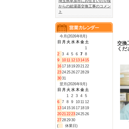
埼玉県草加市にお住まいのＯ様
からの給湯器交換工事のコメン
ト
今月(2026年8月)
日
月
火
水
木
金
土
交換
1
くだ
2
3
4
5
6
7
8
9
10
11
12
13
14
15
16
17
18
19
20
21
22
23
24
25
26
27
28
29
30
31
翌月(2026年9月)
日
月
火
水
木
金
土
1
2
3
4
5
6
7
8
9
10
11
12
13
14
15
16
17
18
19
20
21
22
23
24
25
26
27
28
29
30
(
休業日)