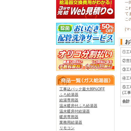
一
こ
て
こ
(
お
①工
②営
③工
④工
⑤工
工事込パック最大89%OFF
(工
ふろ給湯器
給湯専用器
合計
温水暖房付ふろ給湯器
温水暖房付給湯器
暖房専用器
業務用給湯器
リモコン