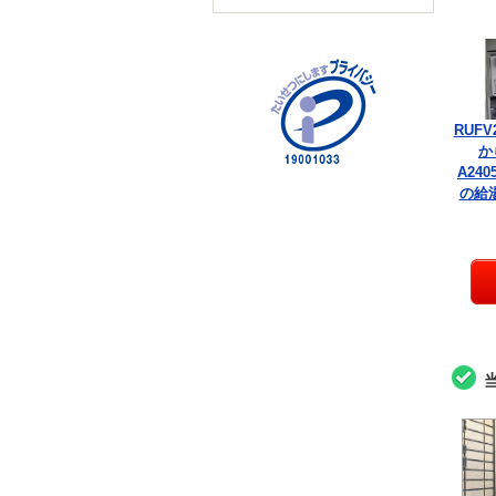
RUFV
か
A240
の給