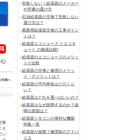
失敗しない！給湯器のメーカー
や型番の選び方
石油給湯器の交換で失敗しない
選び方は？
業務用給湯器交換の工事ポイン
トは？
給湯器エコジョーズ とエコキ
ュート の徹底比較!
給湯器のエコジョーズのメリッ
トと比較
給湯器の交換と修理のメリッ
ト・デメリットは？
給湯器の平均寿命はどのくら
い？
給湯器はどれを選べばいいの？
給湯器はなぜ故障するのか？故
障の原因は？
給湯器リモコンの便利な機能
交換
特集一覧
にそ
給湯器が故障？修理前のアドバ
てい
イス