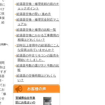
」で
給湯器交換・修理依頼の前のチ
倍に
ェックポイント
かけ
に技
給湯器交換の賢い 進め方
事保
給湯器交換・修理完全対応マニ
。給
ュアル
給湯器交換と修理の比較一覧
給湯器交換にかかる工事費用の
相場はどれくらい？
10年以上使用中の給湯器にこん
な症状は出ていませんか？
給湯器の中古リモコンの販売を
開始いたしました。
期間
給湯器号数の選び方と号数の比
命は
較
短すぎ
給湯器の交換時期はどれくら
湯器
い？
8・
てお
にお
も「修
宮城県仙台市泉
ませ
区にお住まいの
せ