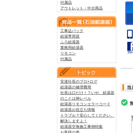
付属品
アウトレット・中古商品
工事込パック
給湯専用器
ふろ給湯器
業務用給湯器
リモコン
付属品
安達社長のプロ×ログ
給湯器の修理費用
当
社長は口だけ！？いや、給湯器
のことは神レベル
給湯器リモコンエラーコード
給湯器お役立ち情報
トラブル？安心してください、
解決しますよ！
給湯器交換施工事例特集
お客様の声