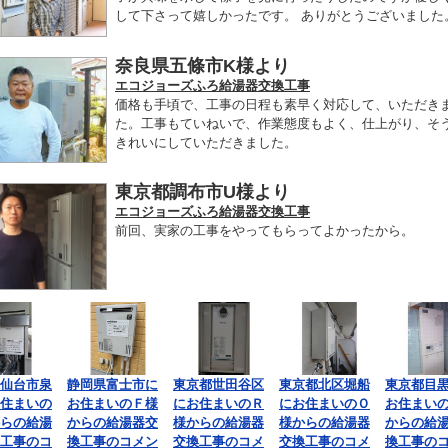
して下さって嬉しかったです。 ありがとうございました
奈良県五條市K様より
エコジョーズふろ給湯器交換工事
価格も手頃で、工事の日程も素早く対応して、いただき
た。工事もていねいで、作業態度もよく、仕上がり、そ
きれいにしていただきました。
東京都調布市U様より
エコジョーズふろ給湯器交換工事
前回、実家の工事をやってもらってよかったから。
仙台市泉
静岡県富士市に
東京都世田谷区
東京都北区堀船
東京都目
住まいの
お住まいのＦ様
にお住まいのＲ
にお住まいのＯ
お住まい
らの給湯
からの給湯器交
様からの給湯器
様からの給湯器
からの給
工事のコ
換工事のコメン
交換工事のコメ
交換工事のコメ
換工事の