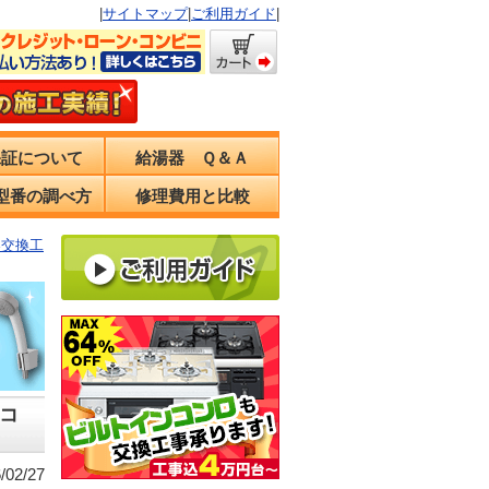
|
サイトマップ
|
ご利用ガイド
|
保証について
給湯器 Ｑ＆Ａ
型番の調べ方
修理費用と比較
器交換工
コ
02/27