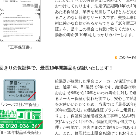
ただいたすべてのお客さまに例外なく「無料
おつけしております。法定保証期間(1年)の10
あたる保証は、業界を見渡してもほとんど見
ることのない特別なサービスです。交換工事
術に確かな自信があるからできる「10年間工
証」を、是非この機会にお受け取りください
湯器の寿命(8-10年)をしっかりカバーします。
「工事保証書」
1回きりの保証料で、最長10年間製品を保証いたします！
給湯器が故障した場合にメーカーが保証する
は、通常1年、BL製品で2年です。給湯器の寿
おおよそ8年から10年といわれ寿命に対して
るメーカー保証が切れた後でも、安心して給
をお使いいただくため、当店では「最長10年(
「パーパス社7年保証」
10年の選択式)」の製品保証プランをご用意し
ります。保証料は給湯器交換工事申し込み時
支払いただく1回のみ。保証期間中は何度で
理」が可能で、お客さまのご負担は一切あり
「8・10年製品延長保証」
ん。また、修理代に上限金も設けてもおりま