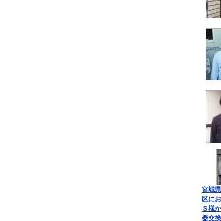
宮城県
区にお
Ｓ様か
器交換