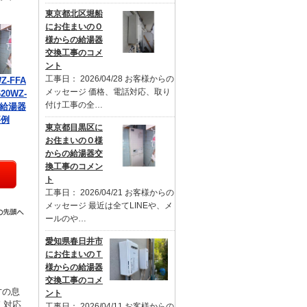
東京都北区堀船
にお住まいのＯ
様からの給湯器
交換工事のコメ
ント
工事日： 2026/04/28 お客様からの
Z-FFA
メッセージ 価格、電話対応、取り
20WZ-
付け工事の全…
の給湯器
事例
東京都目黒区に
お住まいのＯ様
からの給湯器交
換工事のコメン
ト
工事日： 2026/04/21 お客様からの
メッセージ 最近は全てLINEや、メ
ールのや…
愛知県春日井市
にお住まいのＴ
様からの給湯器
交換工事のコメ
才の息
ント
く対応
工事日： 2026/04/11 お客様からの