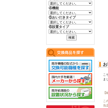
④機能
⑤おいだきタイプ
⑥設置タイプ
お
こ
ま
【
こ
当