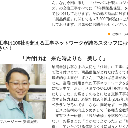
ん。なお今回に限り、「パーパス社製エコジ
ズ」の交換工事すべてに「7年間製品保証」
でおつけしております。その他の商品に対す
「製品保証」に関しても￥7,500円(税込)～ご
しております。お気軽にお問合わせください
工事は100社を超える工事ネットワークが誇るスタッフにお
さい！
「片付けは 来た時よりも 美しく」
給湯器はお客さまの大切な「住居」に工事に
て取り付けます。商品価格がどれだけ安くて
最終的な工事が「ずさん」であれば意味があ
せん。当店は厳選された工事ネットワークを
に拡大中で、おかげさまで今や100社を超え
たりました。お客さまのもとに赴き交換工事
当する協力店は、経験年数20年以上(2017年現
ベテランぞろいです。さらに満足せず、一層
ービスと技術の向上をめざして「各種安全教
「接客マナー研修」「製品研修」を継続的に
ない、お客さまに「まかせてよかった」と「
マネージャー 安達紀彰
得」していただける体制づくりに日々とりく