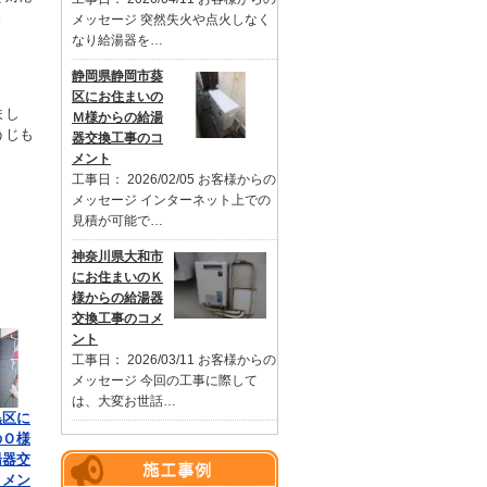
。
メッセージ 突然失火や点火しなく
なり給湯器を…
静岡県静岡市葵
区にお住まいの
まし
Ｍ様からの給湯
うじも
器交換工事のコ
メント
工事日： 2026/02/05 お客様からの
メッセージ インターネット上での
見積が可能で…
神奈川県大和市
にお住まいのＫ
様からの給湯器
交換工事のコメ
ント
工事日： 2026/03/11 お客様からの
メッセージ 今回の工事に際して
は、大変お世話…
黒区に
のＯ様
湯器交
コメン