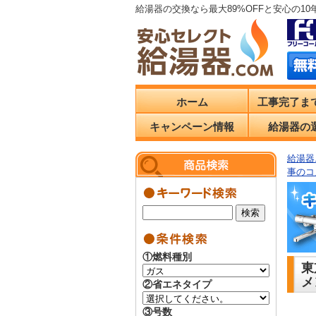
給湯器の交換なら最大89%OFFと安心の1
ホーム
工事完了ま
キャンペーン情報
給湯器の
給湯器.
事のコ
①燃料種別
東
メ
②省エネタイプ
③号数