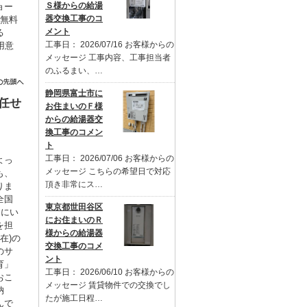
Ｓ様からの給湯
ョー
器交換工事のコ
を無料
メント
る
工事日： 2026/07/16 お客様からの
用意
メッセージ 工事内容、工事担当者
。
のふるまい、…
静岡県富士市に
任せ
お住まいのＦ様
からの給湯器交
換工事のコメン
ト
工事日： 2026/07/06 お客様からの
よっ
メッセージ こちらの希望日で対応
も、
頂き非常にス…
りま
全国
東京都世田谷区
るにい
にお住まいのＲ
を担
様からの給湯器
在)の
交換工事のコメ
のサ
ント
育」
工事日： 2026/06/10 お客様からの
おこ
メッセージ 賃貸物件での交換でし
納
たが施工日程…
んで