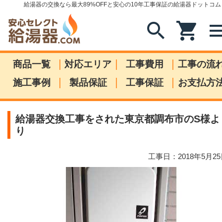
給湯器の交換なら最大89%OFFと安心の10年工事保証の給湯器ドットコム
search
shopping_cart
me
|
|
|
商品一覧
対応エリア
工事費用
工事の流
|
|
|
施工事例
製品保証
工事保証
お支払方
給湯器交換工事をされた東京都調布市のS様よ
り
工事日：2018年5月2