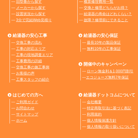
―
旧型番から探す
―
概算修理費用一覧
―
メーカーから探す
―
交換と修理どちらがお得？
―
設置状況から探す
―
給湯器の寿命はどれくらい？
―
3分で完結Web見積り
―
故障？修理前にできること
給湯器の安心工事
給湯器の安心保証
―
交換工事の流れ
―
最長10年の製品保証
―
工事の対応エリア
―
無料10年の工事保証
―
工事の現地調査エリア
―
工事費用の詳細
開催中のキャンペーン
―
交換工事の施工事例
―
ローン無金利＆1,000円割引
―
お客様の声
―
エコジョーズ無料7年保証
―
工事スタッフの紹介
はじめての方へ
給湯器ドットコムについて
―
ご利用ガイド
―
会社概要
―
お問合わせ
―
特定商取引法に基づく表記
―
サイトマップ
―
利用規約
―
ホーム
―
個人情報保護方針
―
個人情報の取り扱いについて