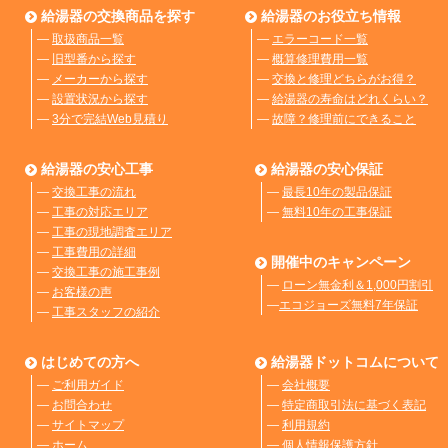
給湯器の交換商品を探す
給湯器のお役立ち情報
―
取扱商品一覧
―
エラーコード一覧
―
旧型番から探す
―
概算修理費用一覧
―
メーカーから探す
―
交換と修理どちらがお得？
―
設置状況から探す
―
給湯器の寿命はどれくらい？
―
3分で完結Web見積り
―
故障？修理前にできること
給湯器の安心工事
給湯器の安心保証
―
交換工事の流れ
―
最長10年の製品保証
―
工事の対応エリア
―
無料10年の工事保証
―
工事の現地調査エリア
―
工事費用の詳細
開催中のキャンペーン
―
交換工事の施工事例
―
ローン無金利＆1,000円割引
―
お客様の声
―
エコジョーズ無料7年保証
―
工事スタッフの紹介
はじめての方へ
給湯器ドットコムについて
―
ご利用ガイド
―
会社概要
―
お問合わせ
―
特定商取引法に基づく表記
―
サイトマップ
―
利用規約
―
ホーム
―
個人情報保護方針