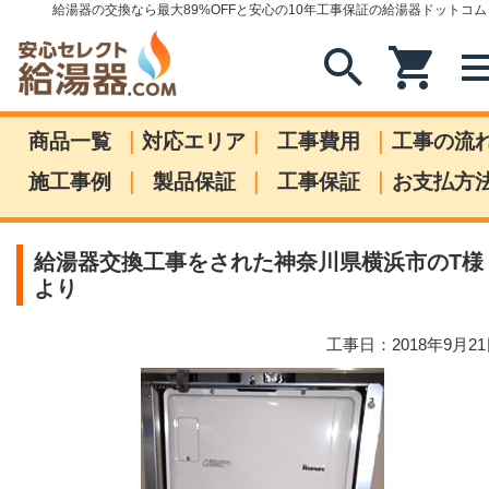
給湯器の交換なら最大89%OFFと安心の10年工事保証の給湯器ドットコム
search
shopping_cart
me
|
|
|
商品一覧
対応エリア
工事費用
工事の流
|
|
|
施工事例
製品保証
工事保証
お支払方
給湯器交換工事をされた神奈川県横浜市のT様
より
工事日：2018年9月2