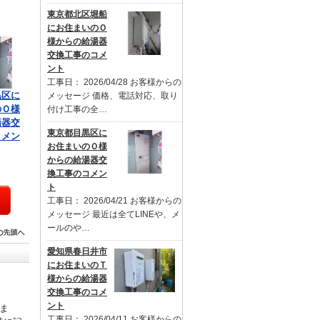
東京都北区堀船
にお住まいのＯ
様からの給湯器
交換工事のコメ
ント
工事日： 2026/04/28 お客様からの
黒区に
メッセージ 価格、電話対応、取り
のＯ様
付け工事の全…
湯器交
東京都目黒区に
コメン
お住まいのＯ様
からの給湯器交
換工事のコメン
ト
工事日： 2026/04/21 お客様からの
メッセージ 最近は全てLINEや、メ
ールのや…
愛知県春日井市
にお住まいのＴ
様からの給湯器
交換工事のコメ
ント
ま
工事日： 2026/04/11 お客様からの