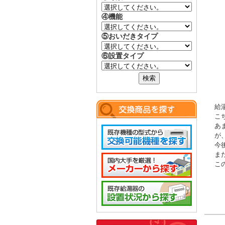
④機能
⑤おいだきタイプ
⑥設置タイプ
給
こ
あ
が
今
ま
こ