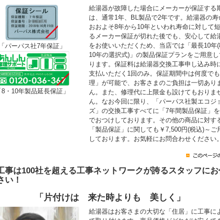
給湯器が故障した場合にメーカーが保証する
は、通常1年、BL製品で2年です。給湯器の寿
おおよそ8年から10年といわれ寿命に対して
るメーカー保証が切れた後でも、安心して給
をお使いいただくため、当店では「最長10年(
「パーパス社7年保証」
10年の選択式)」の製品保証プランをご用意し
ります。保証料は給湯器交換工事申し込み時
支払いただく1回のみ。保証期間中は何度で
理」が可能で、お客さまのご負担は一切あり
「8・10年製品延長保証」
ん。また、修理代に上限金も設けてもおりま
ん。なお今回に限り、「パーパス社製エコジ
ズ」の交換工事すべてに「7年間製品保証」
でおつけしております。その他の商品に対す
「製品保証」に関しても￥7,500円(税込)～ご
しております。お気軽にお問合わせください
工事は100社を超える工事ネットワークが誇るスタッフにお
さい！
「片付けは 来た時よりも 美しく」
給湯器はお客さまの大切な「住居」に工事に