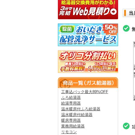
当
工事込パック最大89%OFF
ふろ給湯器
給湯専用器
温水暖房付ふろ給湯器
温水暖房付給湯器
暖房専用器
業務用給湯器
リモコン