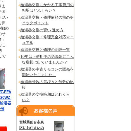
も、
給湯器交換にかかる工事費用の
りま
相場はどれくらい？
全国
るにい
給湯器交換・修理依頼の前のチ
を担
ェックポイント
在)の
給湯器交換の賢い 進め方
のサ
給湯器交換・修理完全対応マニ
育」
ュアル
おこ
給湯器交換と修理の比較一覧
納
んで
10年以上使用中の給湯器にこん
な症状は出ていませんか？
給湯器の中古リモコンの販売を
開始いたしました。
給湯器号数の選び方と号数の比
較
Z-FFA
給湯器の交換時期はどれくら
20WZ-
い？
の給湯器
事例
宮城県仙台市泉
区にお住まいの