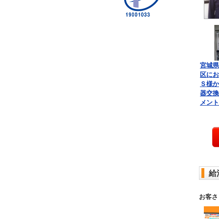
宮城県
区にお
Ｓ様か
器交換
メント
給
お客さ