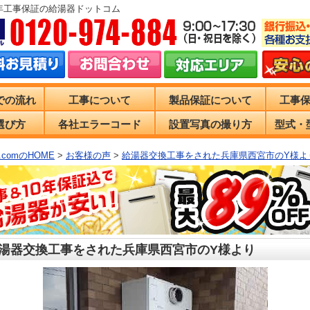
0年工事保証の給湯器ドットコム
での流れ
工事について
製品保証について
工事
選び方
各社エラーコード
設置写真の撮り方
型式・
comのHOME
>
お客様の声
>
給湯器交換工事をされた兵庫県西宮市のY様よ
湯器交換工事をされた兵庫県西宮市のY様より