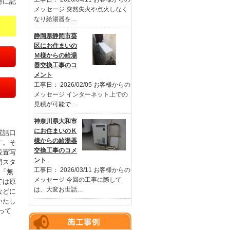
特に記
メッセージ 突然失火や点火しなく
なり給湯器を…
静岡県静岡市葵
区にお住まいの
Ｍ様からの給湯
器交換工事のコ
メント
工事日： 2026/02/05 お客様からの
メッセージ インターネット上での
見積が可能で…
神奈川県大和市
にお住まいのＫ
電話口
様からの給湯器
す。そ
交換工事のコメ
設置写
ント
門スタ
工事日： 2026/03/11 お客様からの
。「無
メッセージ 今回の工事に際して
ては原
は、大変お世話…
などに
いたし
って