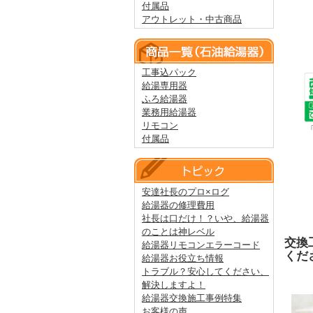
付属品
アウトレット・中古商品
工事込パック
給湯専用器
ふろ給湯器
業務用給湯器
リモコン
付属品
安達社長のプロ×ログ
給湯器の修理費用
社長は口だけ！？いや、給湯器
のことは神レベル
交換
給湯器リモコンエラーコード
くだ
給湯器お役立ち情報
トラブル？安心してください、
解決しますよ！
給湯器交換施工事例特集
お客様の声