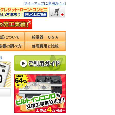
|
サイトマップ
|
ご利用ガイド
|
保証について
給湯器 Ｑ＆Ａ
型番の調べ方
修理費用と比較
り