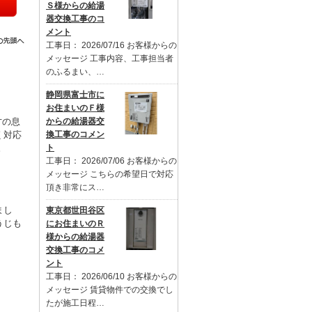
Ｓ様からの給湯
器交換工事のコ
メント
工事日： 2026/07/16 お客様からの
メッセージ 工事内容、工事担当者
のふるまい、…
静岡県富士市に
お住まいのＦ様
からの給湯器交
才の息
換工事のコメン
く対応
ト
。
工事日： 2026/07/06 お客様からの
メッセージ こちらの希望日で対応
頂き非常にス…
まし
東京都世田谷区
うじも
にお住まいのＲ
様からの給湯器
交換工事のコメ
ント
工事日： 2026/06/10 お客様からの
メッセージ 賃貸物件での交換でし
たが施工日程…