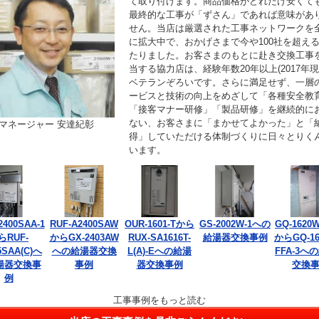
て取り付けます。商品価格がどれだけ安くて
最終的な工事が「ずさん」であれば意味があ
せん。当店は厳選された工事ネットワークを
に拡大中で、おかげさまで今や100社を超え
たりました。お客さまのもとに赴き交換工事
当する協力店は、経験年数20年以上(2017年現
ベテランぞろいです。さらに満足せず、一層
ービスと技術の向上をめざして「各種安全教
「接客マナー研修」「製品研修」を継続的に
ない、お客さまに「まかせてよかった」と「
マネージャー 安達紀彰
得」していただける体制づくりに日々とりく
います。
2400SAA-1
RUF-A2400SAW
OUR-1601-Tから
GS-2002W-1への
GQ-1620W
らRUF-
からGX-2403AW
RUX-SA1616T-
給湯器交換事例
からGQ-16
5SAA(C)へ
への給湯器交換
L(A)-Eへの給湯
FFA-3へ
湯器交換事
事例
器交換事例
交換
例
工事事例をもっと読む