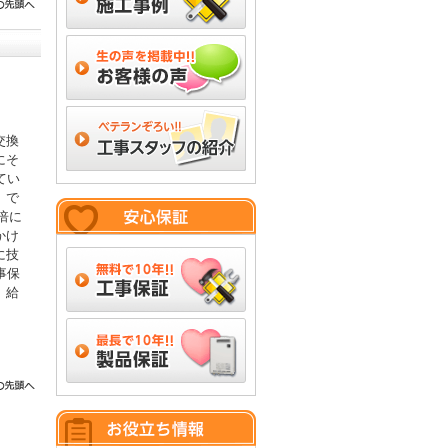
交換
にそ
てい
」で
倍に
かけ
に技
事保
。給