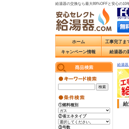
給湯器の交換なら最大89%OFFと安心の1
ホーム
工事完了ま
キャンペーン情報
給湯器の
給湯器.
給
①燃料種別
②省エネタイプ
③号数