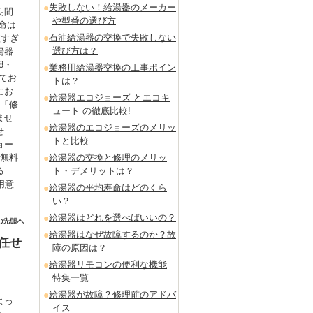
失敗しない！給湯器のメーカー
期間
や型番の選び方
命は
石油給湯器の交換で失敗しない
短すぎ
選び方は？
湯器
8・
業務用給湯器交換の工事ポイン
てお
トは？
にお
給湯器エコジョーズ とエコキ
も「修
ュート の徹底比較!
ませ
給湯器のエコジョーズのメリッ
せ
トと比較
ョー
を無料
給湯器の交換と修理のメリッ
る
ト・デメリットは？
用意
給湯器の平均寿命はどのくら
。
い？
給湯器はどれを選べばいいの？
給湯器はなぜ故障するのか？故
任せ
障の原因は？
給湯器リモコンの便利な機能
特集一覧
給湯器が故障？修理前のアドバ
よっ
イス