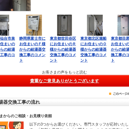
仙台市泉
静岡県富士市に
東京都世田谷区
東京都北区堀船
東京都目
住まいの
お住まいのＦ様
にお住まいのＲ
にお住まいのＯ
お住まい
らの給湯
からの給湯器交
様からの給湯器
様からの給湯器
からの給
工事のコ
換工事のコメン
交換工事のコメ
交換工事のコメ
換工事の
ト
ント
ント
ト
お客さまの声をもっと読む
貴重なご意見ありがとうございます
湯器交換工事の流れ
まからのご相談・お見積り依頼
以下の3つからお選びください。専門スタッフが応対いたし