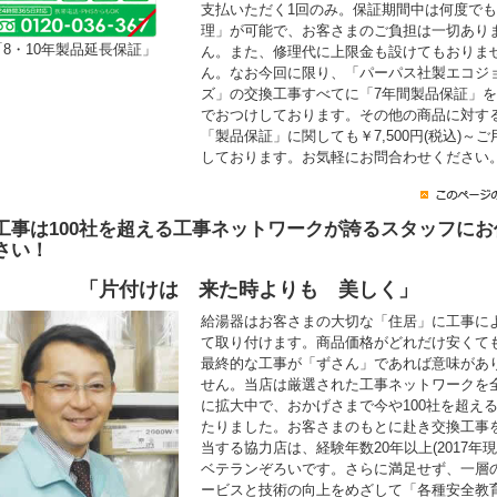
支払いただく1回のみ。保証期間中は何度で
理」が可能で、お客さまのご負担は一切あり
「8・10年製品延長保証」
ん。また、修理代に上限金も設けてもおりま
ん。なお今回に限り、「パーパス社製エコジ
ズ」の交換工事すべてに「7年間製品保証」
でおつけしております。その他の商品に対す
「製品保証」に関しても￥7,500円(税込)～ご
しております。お気軽にお問合わせください
工事は100社を超える工事ネットワークが誇るスタッフにお
さい！
「片付けは 来た時よりも 美しく」
給湯器はお客さまの大切な「住居」に工事に
て取り付けます。商品価格がどれだけ安くて
最終的な工事が「ずさん」であれば意味があ
せん。当店は厳選された工事ネットワークを
に拡大中で、おかげさまで今や100社を超え
たりました。お客さまのもとに赴き交換工事
当する協力店は、経験年数20年以上(2017年現
ベテランぞろいです。さらに満足せず、一層
ービスと技術の向上をめざして「各種安全教