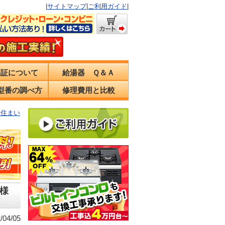
|
サイトマップ
|
ご利用ガイド
|
保証について
給湯器 Ｑ＆Ａ
型番の調べ方
修理費用と比較
お住まい
様
04/05