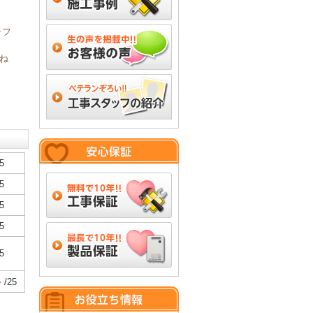
ッフ
ね
5
5
5
5
5
5
/25