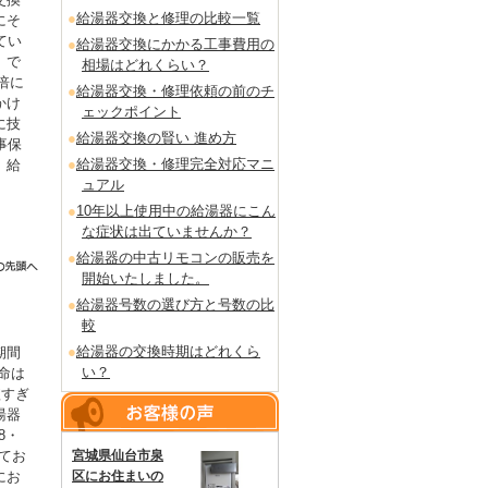
給湯器交換と修理の比較一覧
にそ
てい
給湯器交換にかかる工事費用の
」で
相場はどれくらい？
倍に
給湯器交換・修理依頼の前のチ
かけ
ェックポイント
に技
給湯器交換の賢い 進め方
事保
給湯器交換・修理完全対応マニ
。給
ュアル
10年以上使用中の給湯器にこん
な症状は出ていませんか？
給湯器の中古リモコンの販売を
開始いたしました。
給湯器号数の選び方と号数の比
較
給湯器の交換時期はどれくら
期間
い？
命は
短すぎ
湯器
8・
てお
宮城県仙台市泉
にお
区にお住まいの