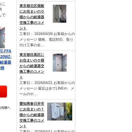
おこ
東京都北区堀船
納
にお住まいのＯ
んで
様からの給湯器
交換工事のコメ
ント
工事日： 2026/04/28 お客様からの
メッセージ 価格、電話対応、取り
付け工事の全…
Z-FFA
東京都目黒区に
20WZ-
お住まいのＯ様
の給湯器
からの給湯器交
事例
換工事のコメン
ト
工事日： 2026/04/21 お客様からの
メッセージ 最近は全てLINEや、メ
ールのや…
愛知県春日井市
にお住まいのＴ
様からの給湯器
交換工事のコメ
ント
工事日： 2026/04/11 お客様からの