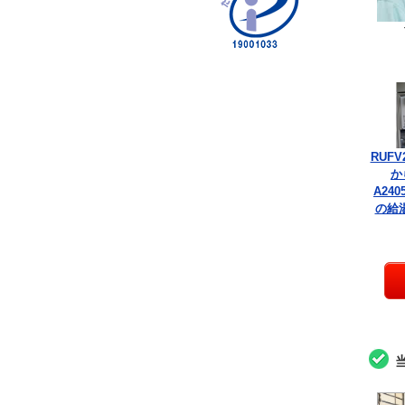
RUFV
か
A240
の給