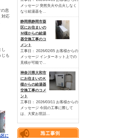
メッセージ 突然失火や点火しなく
才の息
なり給湯器を…
く対応
静岡県静岡市葵
。
区にお住まいの
Ｍ様からの給湯
器交換工事のコ
メント
まし
工事日： 2026/02/05 お客様からの
うじも
メッセージ インターネット上での
見積が可能で…
神奈川県大和市
にお住まいのＫ
様からの給湯器
交換工事のコメ
ント
工事日： 2026/03/11 お客様からの
メッセージ 今回の工事に際して
は、大変お世話…
黒区に