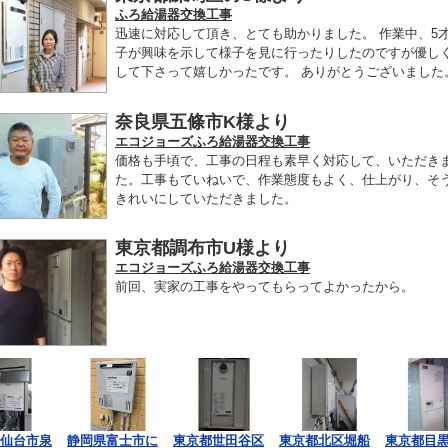
ふろ給湯器交換工事
迅速に対応して頂き、とても助かりました。 作業中、5
子が興味を示して様子を見に行ったりしたのですが優し
して下さって嬉しかったです。 ありがとうございました
奈良県五條市K様より
エコジョーズふろ給湯器交換工事
価格も手頃で、工事の日程も素早く対応して、いただき
た。工事もていねいで、作業態度もよく、仕上がり、そ
きれいにしていただきました。
東京都調布市U様より
エコジョーズふろ給湯器交換工事
前回、実家の工事をやってもらってよかったから。
仙台市泉
静岡県富士市に
東京都世田谷区
東京都北区堀船
東京都目