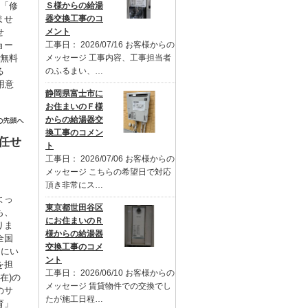
も「修
Ｓ様からの給湯
ませ
器交換工事のコ
せ
メント
ョー
工事日： 2026/07/16 お客様からの
を無料
メッセージ 工事内容、工事担当者
る
のふるまい、…
用意
静岡県富士市に
。
お住まいのＦ様
からの給湯器交
換工事のコメン
任せ
ト
工事日： 2026/07/06 お客様からの
メッセージ こちらの希望日で対応
頂き非常にス…
よっ
東京都世田谷区
も、
にお住まいのＲ
りま
様からの給湯器
全国
交換工事のコメ
るにい
ント
を担
工事日： 2026/06/10 お客様からの
在)の
メッセージ 賃貸物件での交換でし
のサ
たが施工日程…
育」