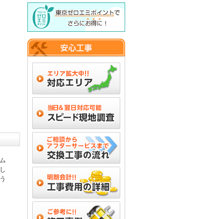
ム
し
う