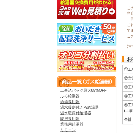
こ
当
一
こ
て
こ
(
お
①工
②営
③工
工事込パック最大89%OFF
ふろ給湯器
④工
給湯専用器
⑤工
温水暖房付ふろ給湯器
(工
温水暖房付給湯器
暖房専用器
合計
業務用給湯器
リモコン