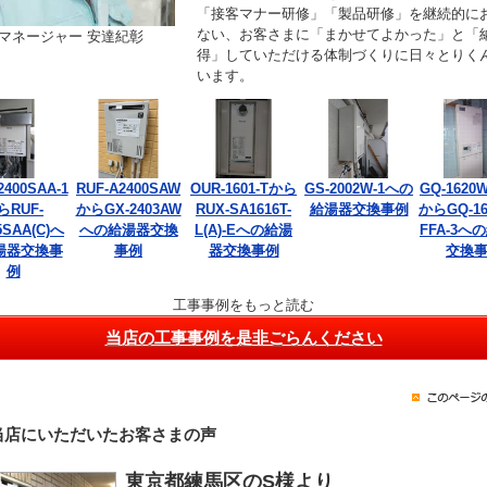
「接客マナー研修」「製品研修」を継続的に
ない、お客さまに「まかせてよかった」と「
マネージャー 安達紀彰
得」していただける体制づくりに日々とりく
います。
2400SAA-1
RUF-A2400SAW
OUR-1601-Tから
GS-2002W-1への
GQ-1620W
らRUF-
からGX-2403AW
RUX-SA1616T-
給湯器交換事例
からGQ-16
5SAA(C)へ
への給湯器交換
L(A)-Eへの給湯
FFA-3へ
湯器交換事
事例
器交換事例
交換
例
工事事例をもっと読む
当店の工事事例を是非ごらんください
当店にいただいたお客さまの声
東京都練馬区のS様より