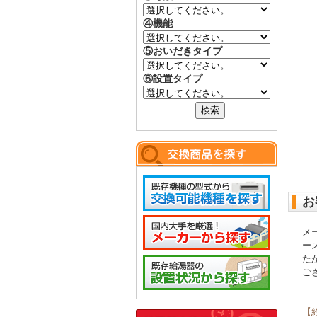
④機能
⑤おいだきタイプ
⑥設置タイプ
お
メ
ー
た
ご
【