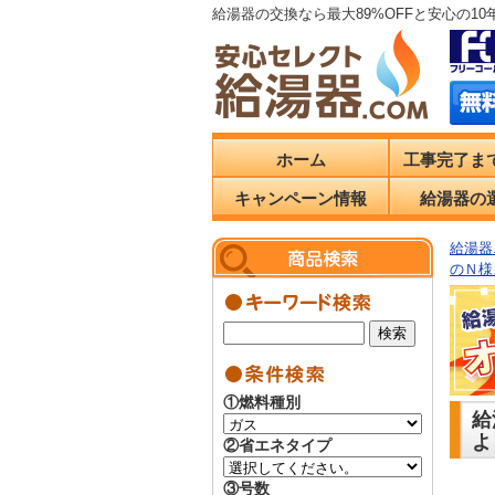
給湯器の交換なら最大89%OFFと安心の1
ホーム
工事完了ま
キャンペーン情報
給湯器の
給湯器.
のＮ様
①燃料種別
給
よ
②省エネタイプ
③号数