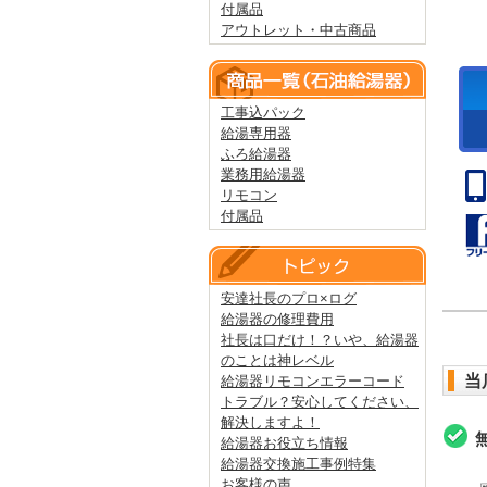
付属品
アウトレット・中古商品
工事込パック
給湯専用器
ふろ給湯器
業務用給湯器
リモコン
付属品
安達社長のプロ×ログ
給湯器の修理費用
社長は口だけ！？いや、給湯器
のことは神レベル
当
給湯器リモコンエラーコード
トラブル？安心してください、
解決しますよ！
給湯器お役立ち情報
給湯器交換施工事例特集
お客様の声