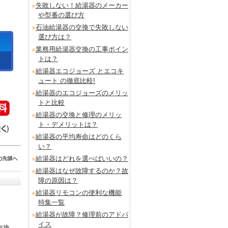
失敗しない！給湯器のメーカー
や型番の選び方
石油給湯器の交換で失敗しない
選び方は？
業務用給湯器交換の工事ポイン
トは？
給湯器エコジョーズ とエコキ
ュート の徹底比較!
給湯器のエコジョーズのメリッ
トと比較
給湯器の交換と修理のメリッ
ト・デメリットは？
給湯器の平均寿命はどのくら
い？
給湯器はどれを選べばいいの？
給湯器はなぜ故障するのか？故
障の原因は？
給湯器リモコンの便利な機能
特集一覧
給湯器が故障？修理前のアドバ
イス
交換