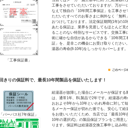
工事をさせていただいておりますが、万が一
なえて独自の「10年間工事保証」を工事させ
ただいたすべてのお客さまに例外なく「無料
おつけしております。法定保証期間(1年)の10
あたる保証は、業界を見渡してもほとんど見
ることのない特別なサービスです。交換工事
術に確かな自信があるからできる「10年間工
証」を、是非この機会にお受け取りください
湯器の寿命(8-10年)をしっかりカバーします。
「工事保証書」
1回きりの保証料で、最長10年間製品を保証いたします！
給湯器が故障した場合にメーカーが保証する
は、通常1年、BL製品で2年です。給湯器の寿
おおよそ8年から10年といわれ寿命に対して
るメーカー保証が切れた後でも、安心して給
をお使いいただくため、当店では「最長10年(
「パーパス社7年保証」
10年の選択式)」の製品保証プランをご用意し
ります。保証料は給湯器交換工事申し込み時