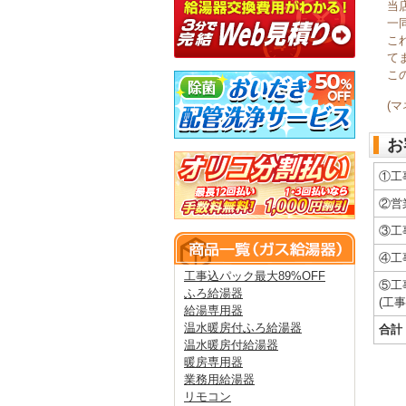
当
一
こ
て
こ
(
お
①工
②営
③工
④工
工事込パック最大89%OFF
⑤工
ふろ給湯器
(工
給湯専用器
温水暖房付ふろ給湯器
合計
温水暖房付給湯器
暖房専用器
業務用給湯器
リモコン