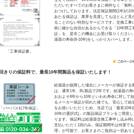
ただいたすべてのお客さまに例外なく「無料
おつけしております。法定保証期間(1年)の10
あたる保証は、業界を見渡してもほとんど見
ることのない特別なサービスです。交換工事
術に確かな自信があるからできる「10年間工
証」を、是非この機会にお受け取りください
湯器の寿命(8-10年)をしっかりカバーします。
「工事保証書」
1回きりの保証料で、最長10年間製品を保証いたします！
給湯器が故障した場合にメーカーが保証する
は、通常1年、BL製品で2年です。給湯器の寿
おおよそ8年から10年といわれ寿命に対して
るメーカー保証が切れた後でも、安心して給
をお使いいただくため、当店では「最長10年(
「パーパス社7年保証」
10年の選択式)」の製品保証プランをご用意し
ります。保証料は給湯器交換工事申し込み時
支払いただく1回のみ。保証期間中は何度で
理」が可能で、お客さまのご負担は一切あり