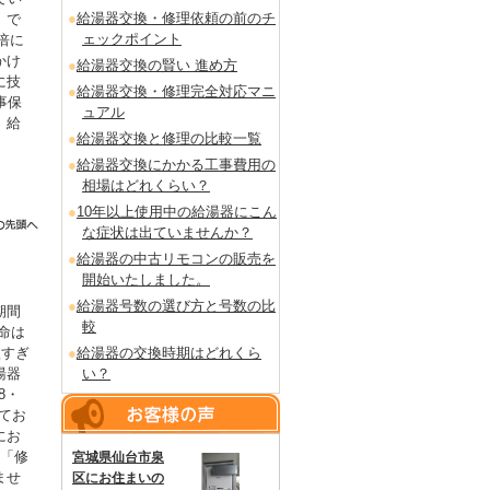
給湯器交換・修理依頼の前のチ
」で
ェックポイント
倍に
かけ
給湯器交換の賢い 進め方
に技
給湯器交換・修理完全対応マニ
事保
ュアル
。給
給湯器交換と修理の比較一覧
給湯器交換にかかる工事費用の
相場はどれくらい？
10年以上使用中の給湯器にこん
な症状は出ていませんか？
給湯器の中古リモコンの販売を
開始いたしました。
給湯器号数の選び方と号数の比
期間
較
命は
短すぎ
給湯器の交換時期はどれくら
湯器
い？
8・
てお
にお
も「修
宮城県仙台市泉
ませ
区にお住まいの