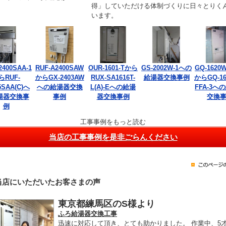
得」していただける体制づくりに日々とりく
います。
2400SAA-1
RUF-A2400SAW
OUR-1601-Tから
GS-2002W-1への
GQ-1620W
らRUF-
からGX-2403AW
RUX-SA1616T-
給湯器交換事例
からGQ-16
5SAA(C)へ
への給湯器交換
L(A)-Eへの給湯
FFA-3へ
湯器交換事
事例
器交換事例
交換
例
工事事例をもっと読む
当店の工事事例を是非ごらんください
当店にいただいたお客さまの声
東京都練馬区のS様より
ふろ給湯器交換工事
迅速に対応して頂き、とても助かりました。 作業中、5