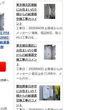
んで
東京都北区堀船
にお住まいのＯ
様からの給湯器
交換工事のコメ
ント
工事日： 2026/04/28 お客様からの
Z-FFA
メッセージ 価格、電話対応、取り
20WZ-
付け工事の全…
の給湯器
東京都目黒区に
事例
お住まいのＯ様
からの給湯器交
換工事のコメン
ト
工事日： 2026/04/21 お客様からの
メッセージ 最近は全てLINEや、メ
ールのや…
愛知県春日井市
にお住まいのＴ
様からの給湯器
交換工事のコメ
ント
才の息
工事日： 2026/04/11 お客様からの