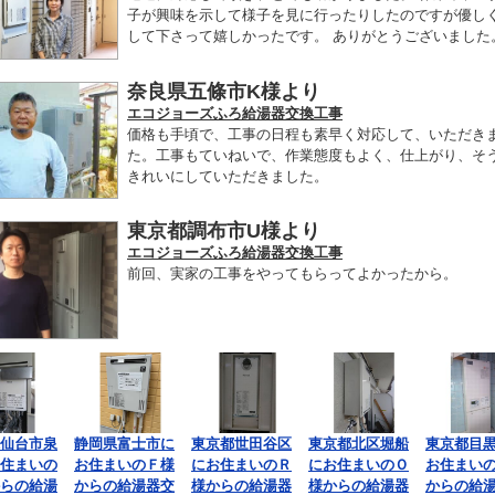
子が興味を示して様子を見に行ったりしたのですが優し
して下さって嬉しかったです。 ありがとうございました
奈良県五條市K様より
エコジョーズふろ給湯器交換工事
価格も手頃で、工事の日程も素早く対応して、いただき
た。工事もていねいで、作業態度もよく、仕上がり、そ
きれいにしていただきました。
東京都調布市U様より
エコジョーズふろ給湯器交換工事
前回、実家の工事をやってもらってよかったから。
仙台市泉
静岡県富士市に
東京都世田谷区
東京都北区堀船
東京都目
住まいの
お住まいのＦ様
にお住まいのＲ
にお住まいのＯ
お住まい
らの給湯
からの給湯器交
様からの給湯器
様からの給湯器
からの給