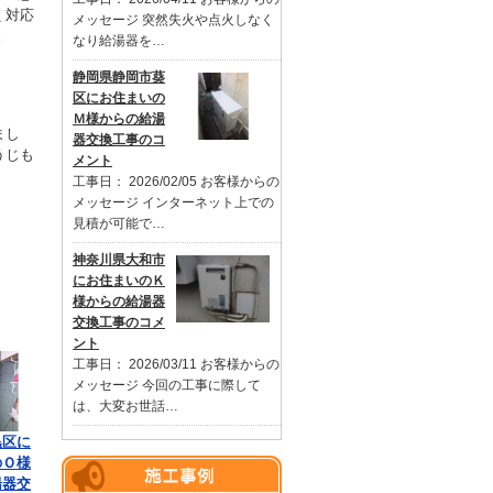
く対応
メッセージ 突然失火や点火しなく
。
なり給湯器を…
静岡県静岡市葵
区にお住まいの
Ｍ様からの給湯
まし
器交換工事のコ
うじも
メント
工事日： 2026/02/05 お客様からの
メッセージ インターネット上での
見積が可能で…
神奈川県大和市
にお住まいのＫ
様からの給湯器
交換工事のコメ
ント
工事日： 2026/03/11 お客様からの
メッセージ 今回の工事に際して
は、大変お世話…
黒区に
のＯ様
湯器交