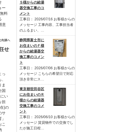
せ
Ｓ様からの給湯
ョー
器交換工事のコ
を無料
メント
る
工事日： 2026/07/16 お客様からの
用意
メッセージ 工事内容、工事担当者
。
のふるまい、…
静岡県富士市に
お住まいのＦ様
任せ
からの給湯器交
換工事のコメン
ト
工事日： 2026/07/06 お客様からの
よっ
メッセージ こちらの希望日で対応
も、
頂き非常にス…
りま
東京都世田谷区
全国
にお住まいのＲ
るにい
様からの給湯器
を担
交換工事のコメ
在)の
ント
のサ
工事日： 2026/06/10 お客様からの
育」
メッセージ 賃貸物件での交換でし
おこ
たが施工日程…
納