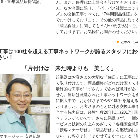
「8・10年製品延長保証」
ん。また、修理代に上限金も設けてもおりま
ん。なお今回に限り、「パーパス社製エコジ
ズ」の交換工事すべてに「7年間製品保証」
でおつけしております。その他の商品に対す
「製品保証」に関しても￥7,500円(税込)～ご
しております。お気軽にお問合わせください
工事は100社を超える工事ネットワークが誇るスタッフにお
さい！
「片付けは 来た時よりも 美しく」
給湯器はお客さまの大切な「住居」に工事に
て取り付けます。商品価格がどれだけ安くて
最終的な工事が「ずさん」であれば意味があ
せん。当店は厳選された工事ネットワークを
に拡大中で、おかげさまで今や100社を超え
たりました。お客さまのもとに赴き交換工事
当する協力店は、経験年数20年以上(2017年現
ベテランぞろいです。さらに満足せず、一層
ービスと技術の向上をめざして「各種安全教
「接客マナー研修」「製品研修」を継続的に
ない、お客さまに「まかせてよかった」と「
マネージャー 安達紀彰