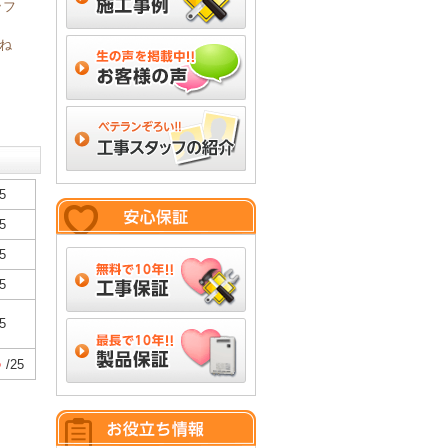
ッフ
ね
5
5
5
5
5
5
/25