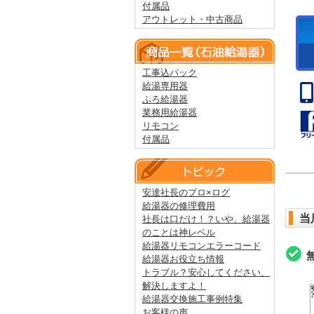
付属品
アウトレット・中古商品
工事込パック
給湯専用器
ふろ給湯器
業務用給湯器
リモコン
付属品
安達社長のプロ×ログ
給湯器の修理費用
当
社長は口だけ！？いや、給湯器
のことは神レベル
給湯器リモコンエラーコード
給湯器お役立ち情報
トラブル？安心してください、
解決しますよ！
給湯器交換施工事例特集
お客様の声