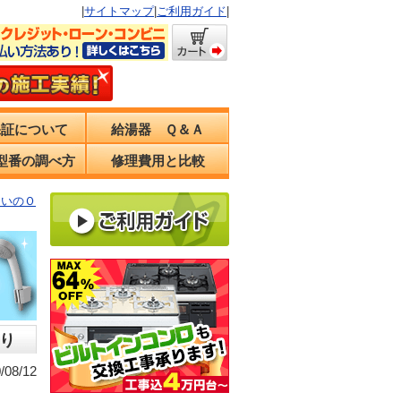
|
サイトマップ
|
ご利用ガイド
|
保証について
給湯器 Ｑ＆Ａ
型番の調べ方
修理費用と比較
まいのＯ
り
08/12