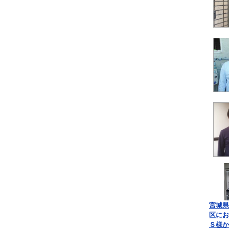
宮城県
区にお
Ｓ様か