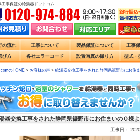
0年工事保証の給湯器ドットコム
での流れ
工事について
製品保証について
工事
選び方
各社エラーコード
設置写真の撮り方
型式・
comのHOME
>
お客様の声
>
給湯器交換工事をされた静岡県裾野市にお住
湯器交換工事をされた静岡県裾野市にお住まいのＯ様よ
工事日： 2020/