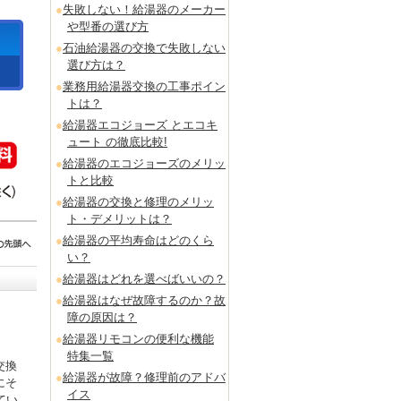
失敗しない！給湯器のメーカー
や型番の選び方
石油給湯器の交換で失敗しない
選び方は？
業務用給湯器交換の工事ポイン
トは？
給湯器エコジョーズ とエコキ
ュート の徹底比較!
給湯器のエコジョーズのメリッ
トと比較
給湯器の交換と修理のメリッ
ト・デメリットは？
給湯器の平均寿命はどのくら
い？
給湯器はどれを選べばいいの？
給湯器はなぜ故障するのか？故
障の原因は？
給湯器リモコンの便利な機能
特集一覧
交換
給湯器が故障？修理前のアドバ
にそ
イス
てい