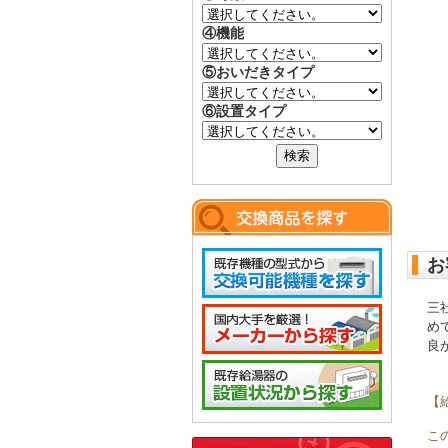
④機能
⑤おいだきタイプ
⑥設置タイプ
お
三
め
良
【
こ