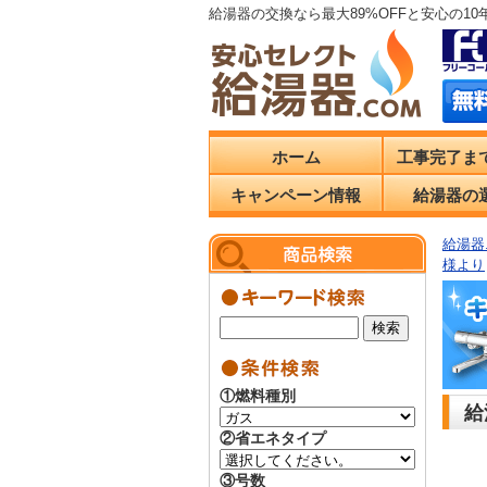
給湯器の交換なら最大89%OFFと安心の1
ホーム
工事完了ま
キャンペーン情報
給湯器の
給湯器.
様より
①燃料種別
給
②省エネタイプ
③号数