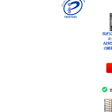
RUFV
か
A240
の給