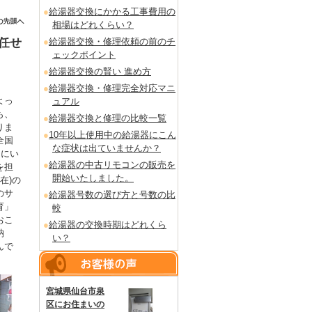
給湯器交換にかかる工事費用の
相場はどれくらい？
任せ
給湯器交換・修理依頼の前のチ
ェックポイント
給湯器交換の賢い 進め方
給湯器交換・修理完全対応マニ
よっ
ュアル
も、
給湯器交換と修理の比較一覧
りま
10年以上使用中の給湯器にこん
全国
な症状は出ていませんか？
るにい
給湯器の中古リモコンの販売を
を担
開始いたしました。
在)の
のサ
給湯器号数の選び方と号数の比
育」
較
おこ
給湯器の交換時期はどれくら
納
い？
んで
宮城県仙台市泉
区にお住まいの