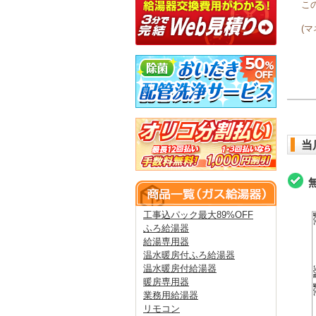
こ
(
当
工事込パック最大89%OFF
ふろ給湯器
給湯専用器
温水暖房付ふろ給湯器
温水暖房付給湯器
暖房専用器
業務用給湯器
リモコン