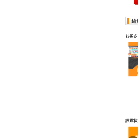
給
お客さ
設置状