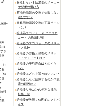
。給
失敗しない！給湯器のメーカー
や型番の選び方
石油給湯器の交換で失敗しない
選び方は？
業務用給湯器交換の工事ポイン
トは？
給湯器エコジョーズ とエコキ
ュート の徹底比較!
期間
給湯器のエコジョーズのメリッ
命は
トと比較
短すぎ
給湯器の交換と修理のメリッ
湯器
ト・デメリットは？
8・
給湯器の平均寿命はどのくら
てお
い？
にお
も「修
給湯器はどれを選べばいいの？
ませ
給湯器はなぜ故障するのか？故
せ
障の原因は？
ョー
給湯器リモコンの便利な機能
を無料
特集一覧
る
給湯器が故障？修理前のアドバ
用意
イス
。