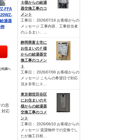
Ｓ様からの給湯
器交換工事のコ
Z-FFA
メント
20WZ-
工事日： 2026/07/16 お客様からの
の給湯器
メッセージ 工事内容、工事担当者
事例
のふるまい、…
静岡県富士市に
お住まいのＦ様
からの給湯器交
換工事のコメン
ト
工事日： 2026/07/06 お客様からの
メッセージ こちらの希望日で対応
頂き非常にス…
東京都世田谷区
にお住まいのＲ
才の息
様からの給湯器
く対応
交換工事のコメ
。
ント
工事日： 2026/06/10 お客様からの
メッセージ 賃貸物件での交換でし
たが施工日程…