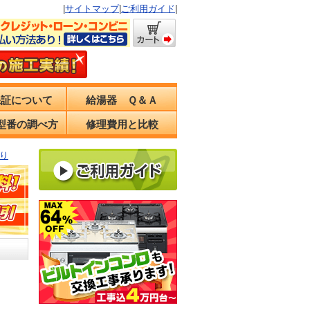
|
サイトマップ
|
ご利用ガイド
|
保証について
給湯器 Ｑ＆Ａ
型番の調べ方
修理費用と比較
り