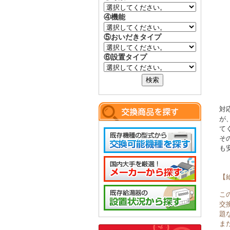
④機能
⑤おいだきタイプ
⑥設置タイプ
対
が
て
そ
も
【
こ
交
題
ま