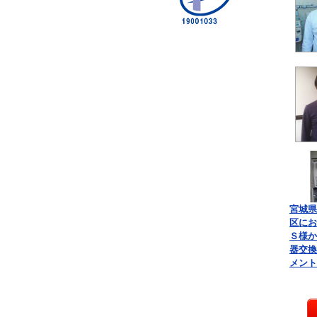
宮城県
区にお
Ｓ様か
器交換
メント