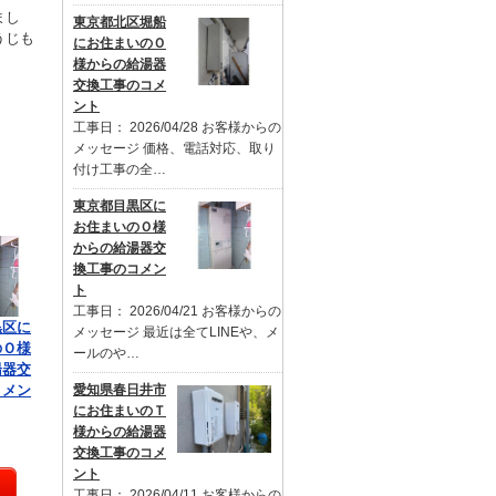
まし
東京都北区堀船
うじも
にお住まいのＯ
様からの給湯器
交換工事のコメ
ント
工事日： 2026/04/28 お客様からの
メッセージ 価格、電話対応、取り
付け工事の全…
東京都目黒区に
お住まいのＯ様
からの給湯器交
換工事のコメン
ト
工事日： 2026/04/21 お客様からの
黒区に
メッセージ 最近は全てLINEや、メ
のＯ様
ールのや…
湯器交
コメン
愛知県春日井市
にお住まいのＴ
様からの給湯器
交換工事のコメ
ント
工事日： 2026/04/11 お客様からの