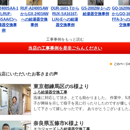
2400SAA-1
RUF-A2400SAW
OUR-1601-Tから
GS-2002W-1への
GQ-1620W
らRUF-
からGX-2403AW
RUX-SA1616T-
給湯器交換事例
からGQ-16
5SAA(C)へ
への給湯器交換
L(A)-Eへの給湯
FFA-3へ
湯器交換事
事例
器交換事例
交換
例
工事事例をもっと読む
当店の工事事例を是非ごらんください
当店にいただいたお客さまの声
東京都練馬区のS様より
ふろ給湯器交換工事
迅速に対応して頂き、とても助かりました。 作業中、5
子が興味を示して様子を見に行ったりしたのですが優し
して下さって嬉しかったです。 ありがとうございました
奈良県五條市K様より
エコジョーズふろ給湯器交換工事