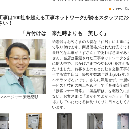
工事は100社を超える工事ネットワークが誇るスタッフにお
さい！
「片付けは 来た時よりも 美しく」
給湯器はお客さまの大切な「住居」に工事に
て取り付けます。商品価格がどれだけ安くて
最終的な工事が「ずさん」であれば意味があ
せん。当店は厳選された工事ネットワークを
に拡大中で、おかげさまで今や100社を超え
たりました。お客さまのもとに赴き交換工事
当する協力店は、経験年数20年以上(2017年現
ベテランぞろいです。さらに満足せず、一層
ービスと技術の向上をめざして「各種安全教
「接客マナー研修」「製品研修」を継続的に
ない、お客さまに「まかせてよかった」と「
マネージャー 安達紀彰
得」していただける体制づくりに日々とりく
います。