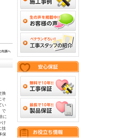
交換
にそ
てい
」で
倍に
かけ
に技
事保