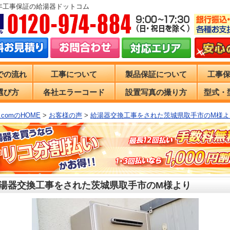
0年工事保証の給湯器ドットコム
での流れ
工事について
製品保証について
工事
選び方
各社エラーコード
設置写真の撮り方
型式・
comのHOME
>
お客様の声
>
給湯器交換工事をされた茨城県取手市のM様よ
湯器交換工事をされた茨城県取手市のM様より