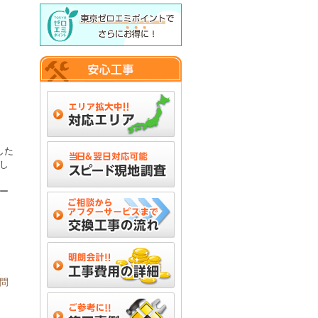
した
し
ー
問