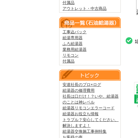
付属品
アウトレット・中古商品
工事込パック
給湯専用器
ふろ給湯器
業務用給湯器
リモコン
付属品
安達社長のプロ×ログ
給湯器の修理費用
社長は口だけ！？いや、給湯器
のことは神レベル
給湯器リモコンエラーコード
給湯器お役立ち情報
トラブル？安心してください、
解決しますよ！
給湯器交換施工事例特集
お客様の声