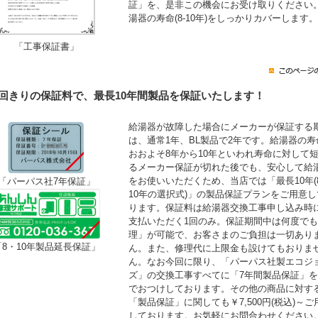
証」を、是非この機会にお受け取りください
湯器の寿命(8-10年)をしっかりカバーします。
「工事保証書」
1回きりの保証料で、最長10年間製品を保証いたします！
給湯器が故障した場合にメーカーが保証する
は、通常1年、BL製品で2年です。給湯器の寿
おおよそ8年から10年といわれ寿命に対して
るメーカー保証が切れた後でも、安心して給
をお使いいただくため、当店では「最長10年(
「パーパス社7年保証」
10年の選択式)」の製品保証プランをご用意し
ります。保証料は給湯器交換工事申し込み時
支払いただく1回のみ。保証期間中は何度で
理」が可能で、お客さまのご負担は一切あり
「8・10年製品延長保証」
ん。また、修理代に上限金も設けてもおりま
ん。なお今回に限り、「パーパス社製エコジ
ズ」の交換工事すべてに「7年間製品保証」
でおつけしております。その他の商品に対す
「製品保証」に関しても￥7,500円(税込)～ご
しております。お気軽にお問合わせください