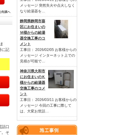
メッセージ 突然失火や点火しなく
なり給湯器を…
静岡県静岡市葵
区にお住まいの
Ｍ様からの給湯
器交換工事のコ
ま
メント
特に記
工事日： 2026/02/05 お客様からの
メッセージ インターネット上での
見積が可能で…
神奈川県大和市
にお住まいのＫ
様からの給湯器
交換工事のコメ
ント
工事日： 2026/03/11 お客様からの
メッセージ 今回の工事に際して
は、大変お世話…
電話口
す。そ