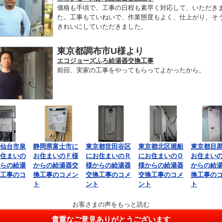
価格も手頃で、工事の日程も素早く対応して、いただき
た。工事もていねいで、作業態度もよく、仕上がり、そ
きれいにしていただきました。
東京都調布市U様より
エコジョーズふろ給湯器交換工事
前回、実家の工事をやってもらってよかったから。
仙台市泉
静岡県富士市に
東京都世田谷区
東京都北区堀船
東京都目
住まいの
お住まいのＦ様
にお住まいのＲ
にお住まいのＯ
お住まい
らの給湯
からの給湯器交
様からの給湯器
様からの給湯器
からの給
工事のコ
換工事のコメン
交換工事のコメ
交換工事のコメ
換工事の
ト
ント
ント
ト
お客さまの声をもっと読む
貴重なご意見ありがとうございます