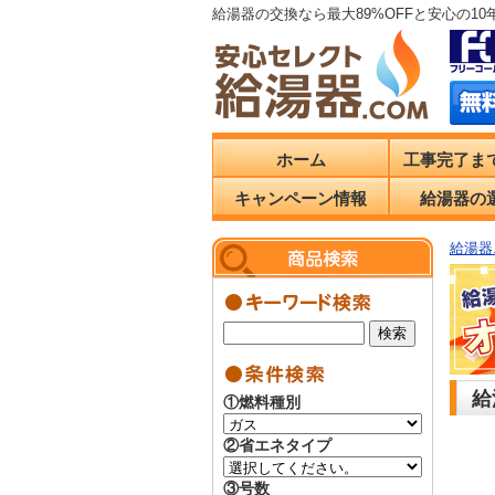
給湯器の交換なら最大89%OFFと安心の1
ホーム
工事完了ま
キャンペーン情報
給湯器の
給湯器.
給
①燃料種別
②省エネタイプ
③号数