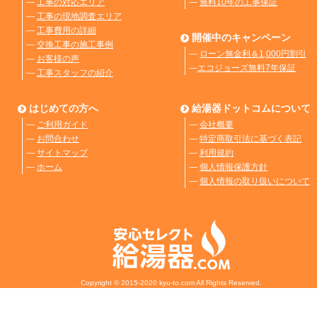
―
工事の対応エリア
―
無料10年の工事保証
―
工事の現地調査エリア
―
工事費用の詳細
開催中のキャンペーン
―
交換工事の施工事例
―
ローン無金利＆1,000円割引
―
お客様の声
―
エコジョーズ無料7年保証
―
工事スタッフの紹介
はじめての方へ
給湯器ドットコムについて
―
ご利用ガイド
―
会社概要
―
お問合わせ
―
特定商取引法に基づく表記
―
サイトマップ
―
利用規約
―
ホーム
―
個人情報保護方針
―
個人情報の取り扱いについて
Copyright © 2015-2020 kyu-to.com All Rights Reserved.