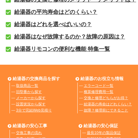
給湯器の平均寿命はどのくらい？
給湯器はどれを選べばいいの？
給湯器はなぜ故障するのか？故障の原因は？
給湯器リモコンの便利な機能 特集一覧
給湯器の交換商品を探す
給湯器のお役立ち情報
―
取扱商品一覧
―
エラーコード一覧
―
旧型番から探す
―
概算修理費用一覧
―
メーカーから探す
―
交換と修理どちらがお得？
―
設置状況から探す
―
給湯器の寿命はどれくらい？
―
3分で完結Web見積り
―
故障？修理前にできること
給湯器の安心工事
給湯器の安心保証
―
交換工事の流れ
―
最長10年の製品保証