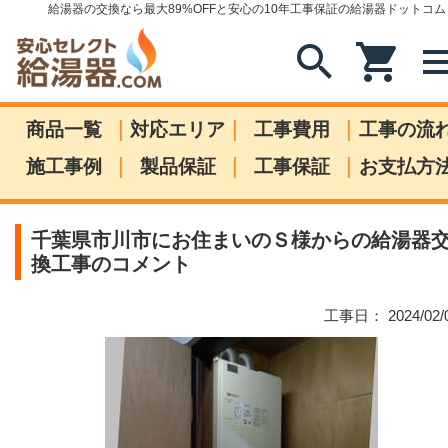
給湯器の交換なら最大89%OFFと安心の10年工事保証の給湯器ドットコム
search
shopping_cart
me
|
|
|
商品一覧
対応エリア
工事費用
工事の流
|
|
|
施工事例
製品保証
工事保証
お支払方
千葉県市川市にお住まいのＳ様からの給湯器
換工事のコメント
工事日： 2024/02/