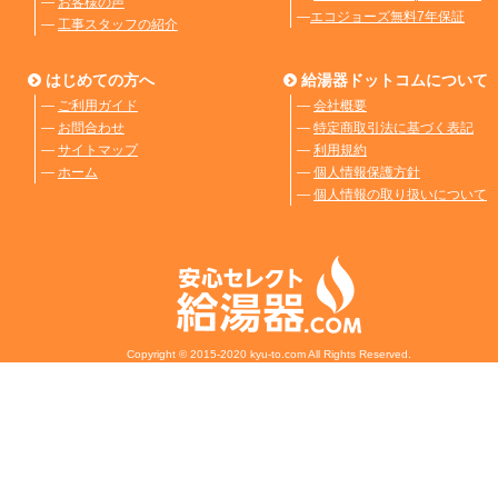
―
お客様の声
―
エコジョーズ無料7年保証
―
工事スタッフの紹介
はじめての方へ
給湯器ドットコムについて
―
ご利用ガイド
―
会社概要
―
お問合わせ
―
特定商取引法に基づく表記
―
サイトマップ
―
利用規約
―
ホーム
―
個人情報保護方針
―
個人情報の取り扱いについて
Copyright © 2015-2020 kyu-to.com All Rights Reserved.