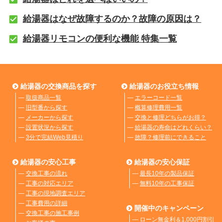
給湯器はなぜ故障するのか？故障の原因は？
給湯器リモコンの便利な機能 特集一覧
給湯器の交換商品を探す
給湯器のお役立ち情報
―
取扱商品一覧
―
エラーコード一覧
―
旧型番から探す
―
概算修理費用一覧
―
メーカーから探す
―
交換と修理どちらがお得？
―
設置状況から探す
―
給湯器の寿命はどれくらい？
―
3分で完結Web見積り
―
故障？修理前にできること
給湯器の安心工事
給湯器の安心保証
―
交換工事の流れ
―
最長10年の製品保証
―
工事の対応エリア
―
無料10年の工事保証
―
工事の現地調査エリア
―
工事費用の詳細
開催中のキャンペーン
―
交換工事の施工事例
―
ローン無金利＆1,000円割引