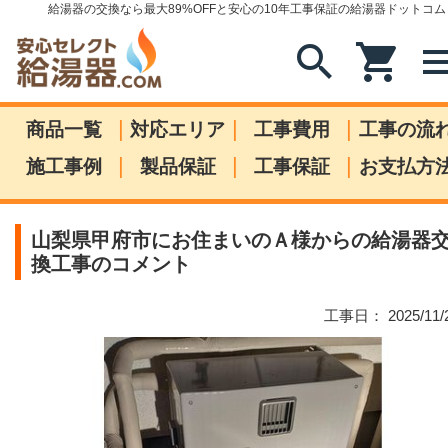
給湯器の交換なら最大89%OFFと安心の10年工事保証の給湯器ドットコム
search
shopping_cart
me
|
|
|
商品一覧
対応エリア
工事費用
工事の流
|
|
|
施工事例
製品保証
工事保証
お支払方
山梨県甲府市にお住まいのＡ様からの給湯器
換工事のコメント
工事日： 2025/11/