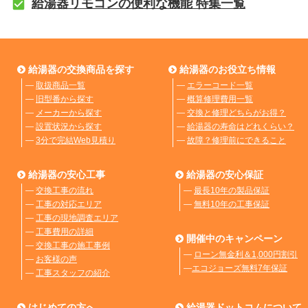
給湯器リモコンの便利な機能 特集一覧
給湯器の交換商品を探す
給湯器のお役立ち情報
―
取扱商品一覧
―
エラーコード一覧
―
旧型番から探す
―
概算修理費用一覧
―
メーカーから探す
―
交換と修理どちらがお得？
―
設置状況から探す
―
給湯器の寿命はどれくらい？
―
3分で完結Web見積り
―
故障？修理前にできること
給湯器の安心工事
給湯器の安心保証
―
交換工事の流れ
―
最長10年の製品保証
―
工事の対応エリア
―
無料10年の工事保証
―
工事の現地調査エリア
―
工事費用の詳細
開催中のキャンペーン
―
交換工事の施工事例
―
ローン無金利＆1,000円割引
―
お客様の声
―
エコジョーズ無料7年保証
―
工事スタッフの紹介
はじめての方へ
給湯器ドットコムについて