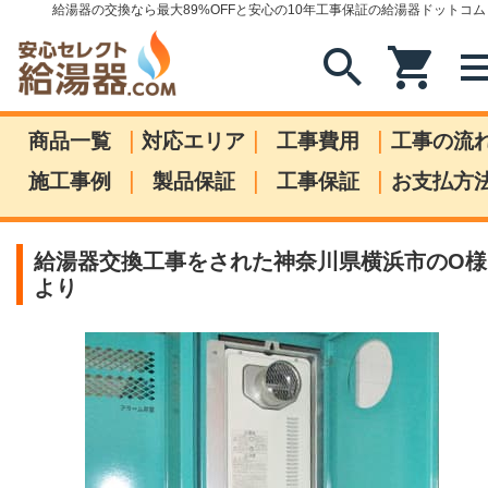
給湯器の交換なら最大89%OFFと安心の10年工事保証の給湯器ドットコム
search
shopping_cart
me
|
|
|
商品一覧
対応エリア
工事費用
工事の流
|
|
|
施工事例
製品保証
工事保証
お支払方
給湯器交換工事をされた神奈川県横浜市のO様
より