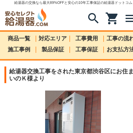
給湯器の交換なら最大89%OFFと安心の10年工事保証の給湯器ドットコム
search
shopping_cart
me
|
|
|
商品一覧
対応エリア
工事費用
工事の流
|
|
|
施工事例
製品保証
工事保証
お支払方
給湯器交換工事をされた東京都渋谷区にお住
いのＫ様より