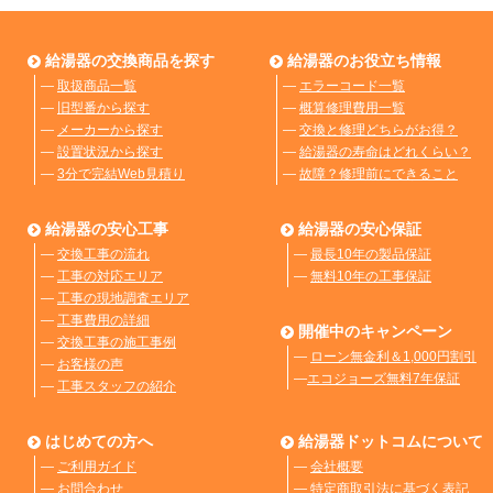
給湯器の交換商品を探す
給湯器のお役立ち情報
―
取扱商品一覧
―
エラーコード一覧
―
旧型番から探す
―
概算修理費用一覧
―
メーカーから探す
―
交換と修理どちらがお得？
―
設置状況から探す
―
給湯器の寿命はどれくらい？
―
3分で完結Web見積り
―
故障？修理前にできること
給湯器の安心工事
給湯器の安心保証
―
交換工事の流れ
―
最長10年の製品保証
―
工事の対応エリア
―
無料10年の工事保証
―
工事の現地調査エリア
―
工事費用の詳細
開催中のキャンペーン
―
交換工事の施工事例
―
ローン無金利＆1,000円割引
―
お客様の声
―
エコジョーズ無料7年保証
―
工事スタッフの紹介
はじめての方へ
給湯器ドットコムについて
―
ご利用ガイド
―
会社概要
―
お問合わせ
―
特定商取引法に基づく表記