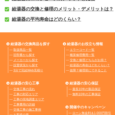
給湯器の交換と修理のメリット・デメリットは？
給湯器の平均寿命はどのくらい？
給湯器の交換商品を探す
給湯器のお役立ち情報
―
取扱商品一覧
―
エラーコード一覧
―
旧型番から探す
―
概算修理費用一覧
―
メーカーから探す
―
交換と修理どちらがお得？
―
設置状況から探す
―
給湯器の寿命はどれくらい？
―
3分で完結Web見積り
―
故障？修理前にできること
給湯器の安心工事
給湯器の安心保証
―
交換工事の流れ
―
最長10年の製品保証
―
工事の対応エリア
―
無料10年の工事保証
―
工事の現地調査エリア
―
工事費用の詳細
開催中のキャンペーン
―
交換工事の施工事例
―
ローン無金利＆1,000円割引
―
お客様の声