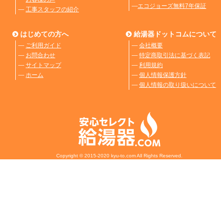
―
エコジョーズ無料7年保証
―
工事スタッフの紹介
はじめての方へ
給湯器ドットコムについて
―
ご利用ガイド
―
会社概要
―
お問合わせ
―
特定商取引法に基づく表記
―
サイトマップ
―
利用規約
―
ホーム
―
個人情報保護方針
―
個人情報の取り扱いについて
Copyright © 2015-2020 kyu-to.com All Rights Reserved.