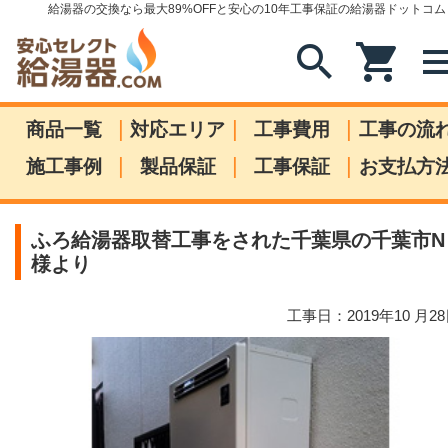
給湯器の交換なら最大89%OFFと安心の10年工事保証の給湯器ドットコム
search
shopping_cart
me
|
|
|
商品一覧
対応エリア
工事費用
工事の流
|
|
|
施工事例
製品保証
工事保証
お支払方
ふろ給湯器取替工事をされた千葉県の千葉市N
様より
工事日：2019年10 月2