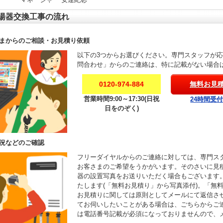
湯器交換工事の流れ
まからのご相談・お見積り依頼
以下の3つからお選びください。専門スタッフが
問合わせ」からのご連絡は、特に記載がない場合
0120-974-884
無料お見
営業時間9:00～17:30(日祝
24時間受
日をのぞく)
況などのご確認
フリーダイヤルからのご連絡に対しては、専門ス
お客さまのご希望をうかがいます。そのさいに見
器の設置写真をお送りいただく場合もございます
たします(「無料お見積り」から写真添付)。「無
お見積りに関しては原則としてメールにて返信さ
てお伺いしたいことがある場合は、ごちらからご
は電話番号記載が必須になっておりませんので、