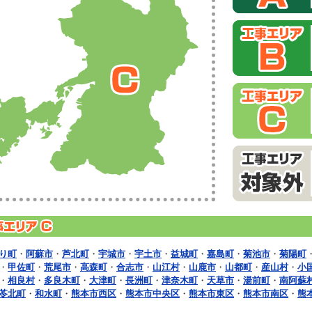
り町
・
阿蘇市
・
芦北町
・
宇城市
・
宇土市
・
益城町
・
嘉島町
・
菊池市
・
菊陽町
・
甲佐町
・
荒尾市
・
高森町
・
合志市
・
山江村
・
山鹿市
・
山都町
・
産山村
・
小
・
相良村
・
多良木町
・
大津町
・
長洲町
・
津奈木町
・
天草市
・
湯前町
・
南阿蘇
苓北町
・
和水町
・
熊本市西区
・
熊本市中央区
・
熊本市東区
・
熊本市南区
・
熊