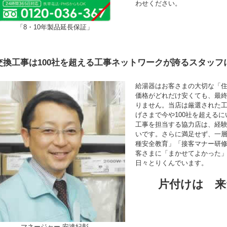
わせください。
「8・10年製品延長保証」
交換工事は100社を超える工事ネットワークが誇るスタッフ
給湯器はお客さまの大切な「
価格がどれだけ安くても、最
りません。当店は厳選された
げさまで今や100社を超える
工事を担当する協力店は、経験年
いです。さらに満足せず、一
種安全教育」「接客マナー研
客さまに「まかせてよかった
日々とりくんでいます。
片付けは 来
マネージャー 安達紀彰