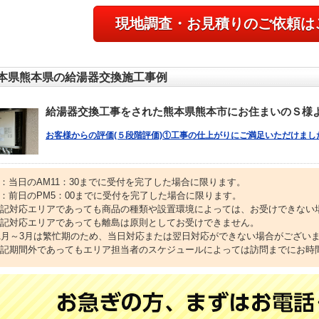
現地調査・お見積りのご依頼は
本県熊本県の給湯器交換施工事例
給湯器交換工事をされた熊本県熊本市にお住まいのＳ様
お客様からの評価(５段階評価)①工事の仕上がりにご満足いただけました
1：当日のAM11：30までに受付を完了した場合に限ります。
2：前日のPM5：00までに受付を完了した場合に限ります。
上記対応エリアであっても商品の種類や設置環境によっては、お受けできない
上記対応エリアであっても離島は原則としてお受けできません。
11月～3月は繁忙期のため、当日対応または翌日対応ができない場合がござい
上記期間外であってもエリア担当者のスケジュールによっては訪問までにお時