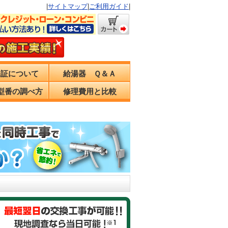
|
サイトマップ
|
ご利用ガイド
|
保証について
給湯器 Ｑ＆Ａ
型番の調べ方
修理費用と比較