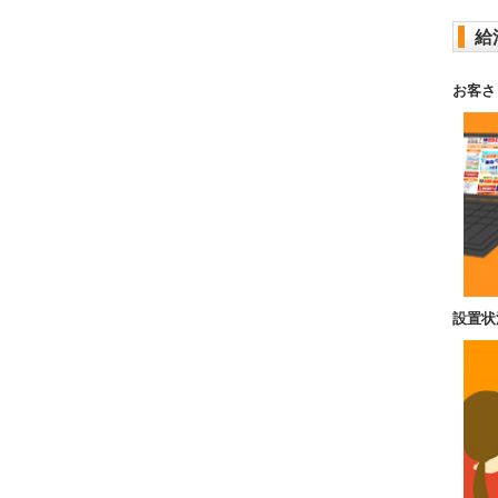
給
お客さ
設置状