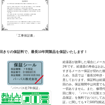
「工事保証書」
1回きりの保証料で、最長10年間製品を保証いたします！
給湯器が故障した場合にメーカ
2年です。給湯器の寿命はおお
すぎるメーカー保証が切れた
ため、当店では「最長10年(8
意しております。保証料は給湯
回のみ。保証期間中は何度で
「パーパス社7年保証」
一切ありません。また、修理
回に限り、「パーパス社製エコ
品保証」を無料でおつけして
証」に関しても￥7,500円(