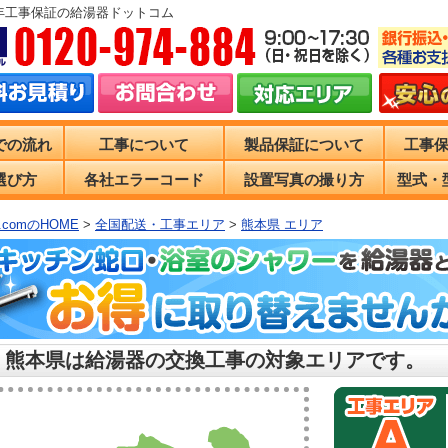
0年工事保証の給湯器ドットコム
での流れ
工事について
製品保証について
工事
選び方
各社エラーコード
設置写真の撮り方
型式・
comのHOME
>
全国配送・工事エリア
>
熊本県 エリア
 熊本県は給湯器の交換工事の対象エリアです。