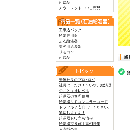
付属品
アウトレット・中古商品
工事込パック
給湯専用器
ふろ給湯器
業務用給湯器
リモコン
当
付属品
安達社長のプロ×ログ
社長は口だけ！？いや、給湯器
のことは神レベル
給湯器の修理費用
給湯器リモコンエラーコード
トラブル？安心してください、
解決しますよ！
給湯器お役立ち情報
給湯器交換施工事例特集
お客様の声