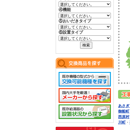
④機能
⑤おいだきタイプ
⑥設置タイプ
あさぎ
御船町
西原村
川町
・