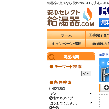
給湯器の交換なら最大89%OFFと安心の1
ホーム
工事完了ま
キャンペーン情報
給湯器の
給湯器.
◎
①燃料種別
②省エネタイプ
③号数