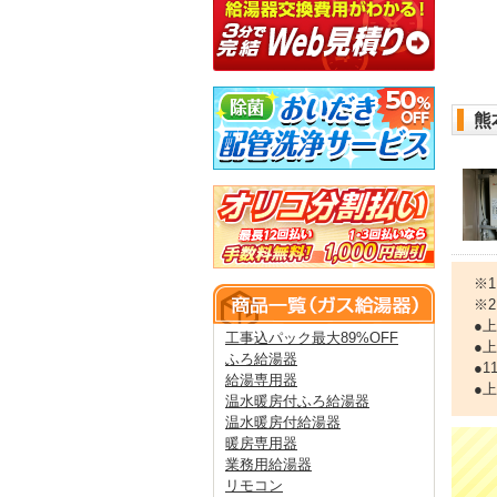
熊
※
※
●
工事込パック最大89%OFF
●
ふろ給湯器
●
給湯専用器
●
温水暖房付ふろ給湯器
温水暖房付給湯器
暖房専用器
業務用給湯器
リモコン