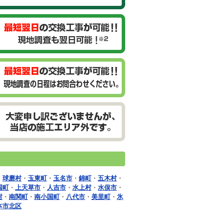
・
球磨村
・
玉東町
・
玉名市
・
錦町
・
五木村
・
国町
・
上天草市
・
人吉市
・
水上村
・
水俣市
・
村
・
南関町
・
南小国町
・
八代市
・
美里町
・
氷
本市北区