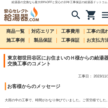
給湯器の交換なら最大89%OFFと安心の10年工事保証の給湯器ドットコム
search
shopping_cart
me
|
|
|
商品一覧
対応エリア
工事費用
工事の流
|
|
|
施工事例
製品保証
工事保証
お支払方
東京都世田谷区にお住まいのＨ様からの給湯
交換工事のコメント
工事日： 2023/11/
お客様からのメッセージ
大雨の中の工事で、時間がかなり伸びていました。ご苦労様でした