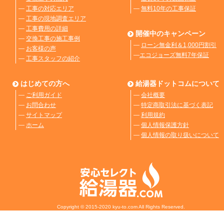
―
工事の対応エリア
―
無料10年の工事保証
―
工事の現地調査エリア
―
工事費用の詳細
開催中のキャンペーン
―
交換工事の施工事例
―
ローン無金利＆1,000円割引
―
お客様の声
―
エコジョーズ無料7年保証
―
工事スタッフの紹介
はじめての方へ
給湯器ドットコムについて
―
ご利用ガイド
―
会社概要
―
お問合わせ
―
特定商取引法に基づく表記
―
サイトマップ
―
利用規約
―
ホーム
―
個人情報保護方針
―
個人情報の取り扱いについて
Copyright © 2015-2020 kyu-to.com All Rights Reserved.