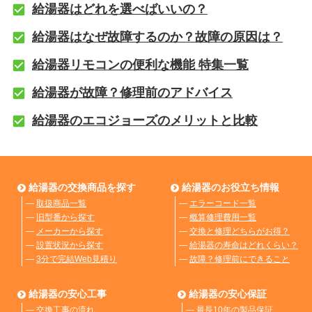
給湯器はどれを選べばいいの？
給湯器はなぜ故障するのか？故障の原因は？
給湯器リモコンの便利な機能 特集一覧
給湯器が故障？修理前のアドバイス
給湯器のエコジョーズのメリットと比較
給湯器の交換商品を探す
給湯器のお役立ち情報
―
取扱商品一覧
―
エラーコード一覧
―
旧型番から探す
―
概算修理費用一覧
―
メーカーから探す
―
交換と修理どちらがお得？
―
設置状況から探す
―
給湯器の寿命はどれくらい？
―
3分で完結Web見積り
―
故障？修理前にできること
給湯器の安心工事
給湯器の安心保証
―
交換工事の流れ
―
最長10年の製品保証