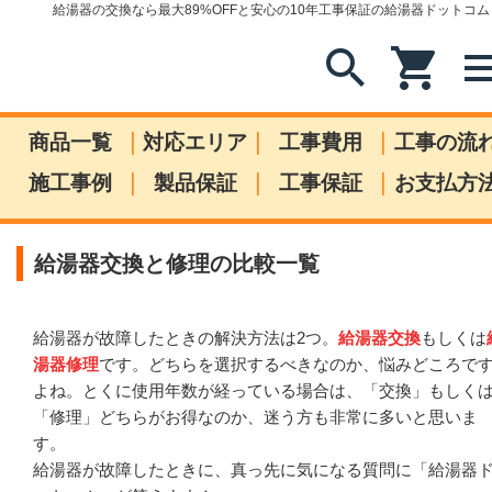
給湯器の交換なら最大89%OFFと安心の10年工事保証の給湯器ドットコム
search
shopping_cart
me
|
|
|
商品一覧
対応エリア
工事費用
工事の流
|
|
|
施工事例
製品保証
工事保証
お支払方
給湯器交換と修理の比較一覧
給湯器が故障したときの解決方法は2つ。
給湯器交換
もしくは
湯器修理
です。どちらを選択するべきなのか、悩みどころで
よね。とくに使用年数が経っている場合は、「交換」もしく
「修理」どちらがお得なのか、迷う方も非常に多いと思いま
す。
給湯器が故障したときに、真っ先に気になる質問に「給湯器