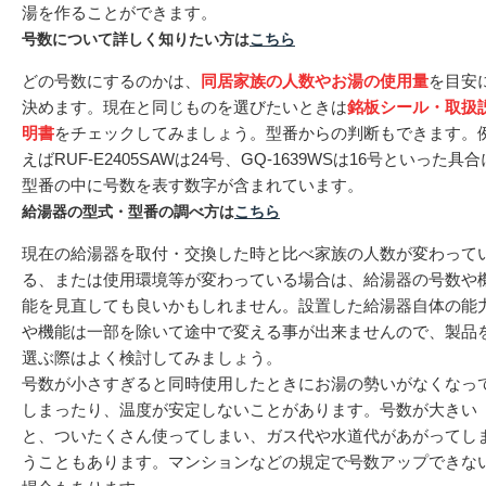
湯を作ることができます。
号数について詳しく知りたい方は
こちら
どの号数にするのかは、
同居家族の人数やお湯の使用量
を目安
決めます。現在と同じものを選びたいときは
銘板シール・取扱
明書
をチェックしてみましょう。型番からの判断もできます。
えばRUF-E2405SAWは24号、GQ-1639WSは16号といった具合
型番の中に号数を表す数字が含まれています。
給湯器の型式・型番の調べ方は
こちら
現在の給湯器を取付・交換した時と比べ家族の人数が変わって
る、または使用環境等が変わっている場合は、給湯器の号数や
能を見直しても良いかもしれません。設置した給湯器自体の能
や機能は一部を除いて途中で変える事が出来ませんので、製品
選ぶ際はよく検討してみましょう。
号数が小さすぎると同時使用したときにお湯の勢いがなくなっ
しまったり、温度が安定しないことがあります。号数が大きい
と、ついたくさん使ってしまい、ガス代や水道代があがってし
うこともあります。マンションなどの規定で号数アップできな