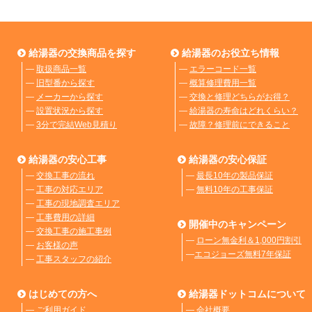
給湯器の交換商品を探す
給湯器のお役立ち情報
―
取扱商品一覧
―
エラーコード一覧
―
旧型番から探す
―
概算修理費用一覧
―
メーカーから探す
―
交換と修理どちらがお得？
―
設置状況から探す
―
給湯器の寿命はどれくらい？
―
3分で完結Web見積り
―
故障？修理前にできること
給湯器の安心工事
給湯器の安心保証
―
交換工事の流れ
―
最長10年の製品保証
―
工事の対応エリア
―
無料10年の工事保証
―
工事の現地調査エリア
―
工事費用の詳細
開催中のキャンペーン
―
交換工事の施工事例
―
ローン無金利＆1,000円割引
―
お客様の声
―
エコジョーズ無料7年保証
―
工事スタッフの紹介
はじめての方へ
給湯器ドットコムについて
―
ご利用ガイド
―
会社概要