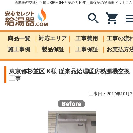
給湯器の交換なら最大89%OFFと安心の10年工事保証の給湯器ドットコム
search
shopping_cart
me
|
|
|
商品一覧
対応エリア
工事費用
工事の流
|
|
|
施工事例
製品保証
工事保証
お支払方
東京都杉並区 K様 従来品給湯暖房熱源機交換
工事
工事日：2017年10月