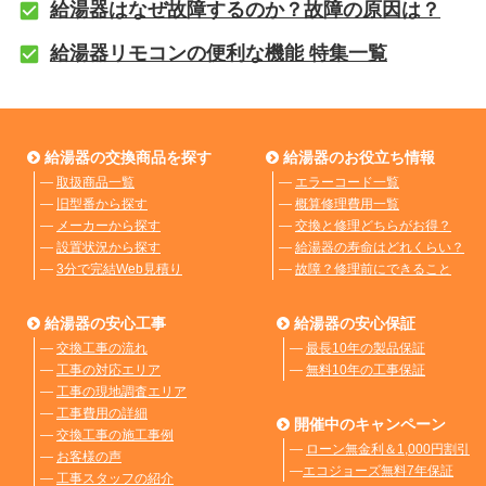
給湯器はなぜ故障するのか？故障の原因は？
給湯器リモコンの便利な機能 特集一覧
給湯器の交換商品を探す
給湯器のお役立ち情報
―
取扱商品一覧
―
エラーコード一覧
―
旧型番から探す
―
概算修理費用一覧
―
メーカーから探す
―
交換と修理どちらがお得？
―
設置状況から探す
―
給湯器の寿命はどれくらい？
―
3分で完結Web見積り
―
故障？修理前にできること
給湯器の安心工事
給湯器の安心保証
―
交換工事の流れ
―
最長10年の製品保証
―
工事の対応エリア
―
無料10年の工事保証
―
工事の現地調査エリア
―
工事費用の詳細
開催中のキャンペーン
―
交換工事の施工事例
―
ローン無金利＆1,000円割引
―
お客様の声
―
エコジョーズ無料7年保証
―
工事スタッフの紹介