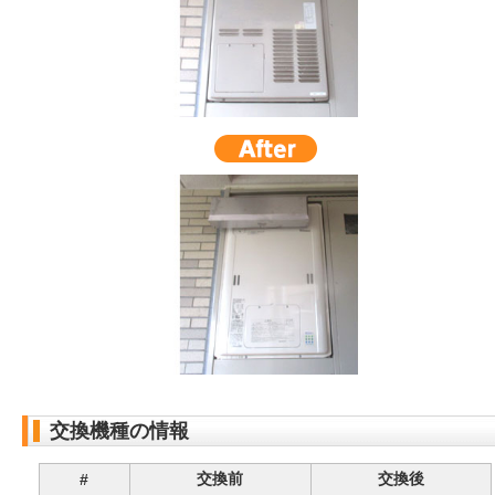
交換機種の情報
交換前
交換後
#