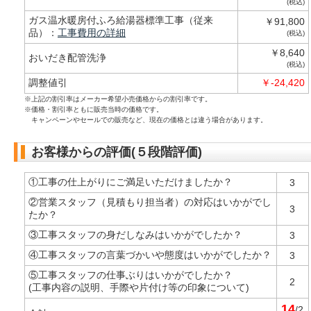
(税込)
ガス温水暖房付ふろ給湯器標準工事（従来
￥91,800
品）：
工事費用の詳細
(税込)
￥8,640
おいだき配管洗浄
(税込)
調整値引
￥-24,420
※上記の割引率はメーカー希望小売価格からの割引率です。
※価格・割引率ともに販売当時の価格です。
キャンペーンやセールでの販売など、現在の価格とは違う場合があります。
お客様からの評価(５段階評価)
①工事の仕上がりにご満足いただけましたか？
3
②営業スタッフ（見積もり担当者）の対応はいかがでし
3
たか？
③工事スタッフの身だしなみはいかがでしたか？
3
④工事スタッフの言葉づかいや態度はいかがでしたか？
3
⑤工事スタッフの仕事ぶりはいかがでしたか？
2
(工事内容の説明、手際や片付け等の印象について)
14
/2