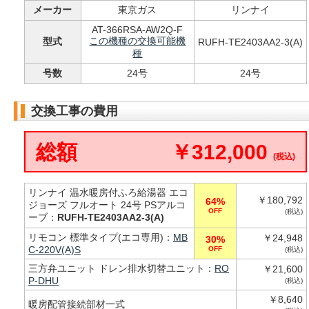
メーカー
東京ガス
リンナイ
AT-366RSA-AW2Q-F
この機種の交換可能機
型式
RUFH-TE2403AA2-3(A)
種
号数
24号
24号
交換工事の費用
総額
￥312,000
(税込)
リンナイ 温水暖房付ふろ給湯器 エコ
￥180,792
64%
ジョーズ フルオート 24号 PSアルコ
OFF
(税込)
ーブ：
RUFH-TE2403AA2-3(A)
リモコン 標準タイプ(エコ専用)：
MB
￥24,948
30%
C-220V(A)S
OFF
(税込)
三方弁ユニット ドレン排水切替ユニット：
RO
￥21,600
P-DHU
(税込)
￥8,640
暖房配管接続部材一式