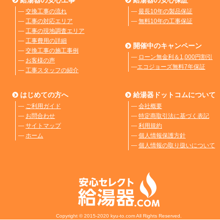
―
交換工事の流れ
―
最長10年の製品保証
―
工事の対応エリア
―
無料10年の工事保証
―
工事の現地調査エリア
―
工事費用の詳細
開催中のキャンペーン
―
交換工事の施工事例
―
ローン無金利＆1,000円割引
―
お客様の声
―
エコジョーズ無料7年保証
―
工事スタッフの紹介
はじめての方へ
給湯器ドットコムについて
―
ご利用ガイド
―
会社概要
―
お問合わせ
―
特定商取引法に基づく表記
―
サイトマップ
―
利用規約
―
ホーム
―
個人情報保護方針
―
個人情報の取り扱いについて
Copyright © 2015-2020 kyu-to.com All Rights Reserved.