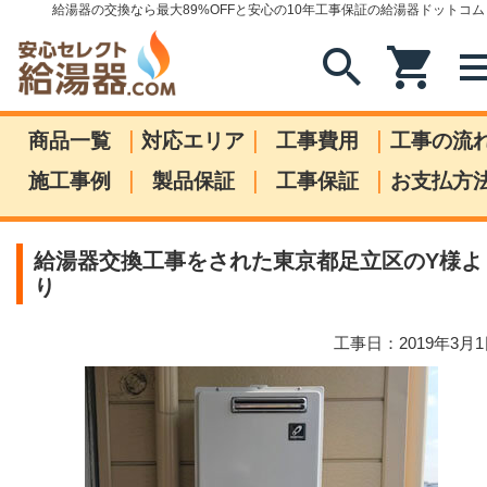
給湯器の交換なら最大89%OFFと安心の10年工事保証の給湯器ドットコム
search
shopping_cart
me
|
|
|
商品一覧
対応エリア
工事費用
工事の流
|
|
|
施工事例
製品保証
工事保証
お支払方
給湯器交換工事をされた東京都足立区のY様よ
り
工事日：2019年3月