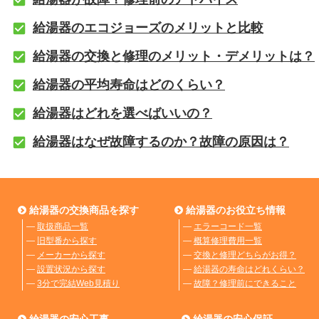
給湯器のエコジョーズのメリットと比較
給湯器の交換と修理のメリット・デメリットは？
給湯器の平均寿命はどのくらい？
給湯器はどれを選べばいいの？
給湯器はなぜ故障するのか？故障の原因は？
給湯器の交換商品を探す
給湯器のお役立ち情報
―
取扱商品一覧
―
エラーコード一覧
―
旧型番から探す
―
概算修理費用一覧
―
メーカーから探す
―
交換と修理どちらがお得？
―
設置状況から探す
―
給湯器の寿命はどれくらい？
―
3分で完結Web見積り
―
故障？修理前にできること
給湯器の安心工事
給湯器の安心保証