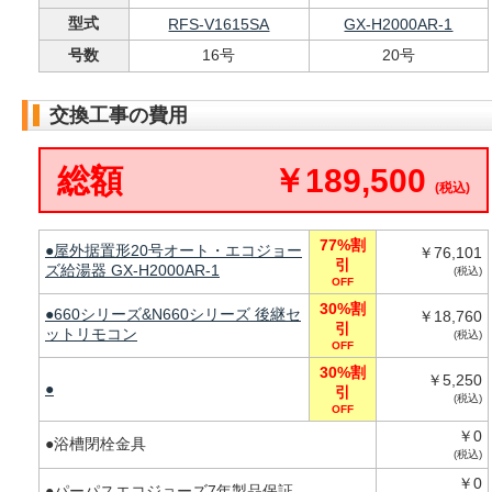
型式
RFS-V1615SA
GX-H2000AR-1
号数
16号
20号
交換工事の費用
総額
￥189,500
(税込)
77%割
●屋外据置形20号オート・エコジョー
￥76,101
引
ズ給湯器 GX-H2000AR-1
(税込)
OFF
30%割
●660シリーズ&N660シリーズ 後継セ
￥18,760
引
ットリモコン
(税込)
OFF
30%割
￥5,250
●
引
(税込)
OFF
￥0
●浴槽閉栓金具
(税込)
￥0
●パーパスエコジョーズ7年製品保証