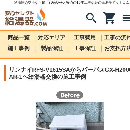
給湯器の交換なら最大89%OFFと安心の10年工事保証の給湯器ドットコム
search
shopping_cart
me
|
|
|
商品一覧
対応エリア
工事費用
工事の流
|
|
|
施工事例
製品保証
工事保証
お支払方
リンナイRFS-V1615SAからパーパスGX-H200
AR-1へ給湯器交換の施工事例