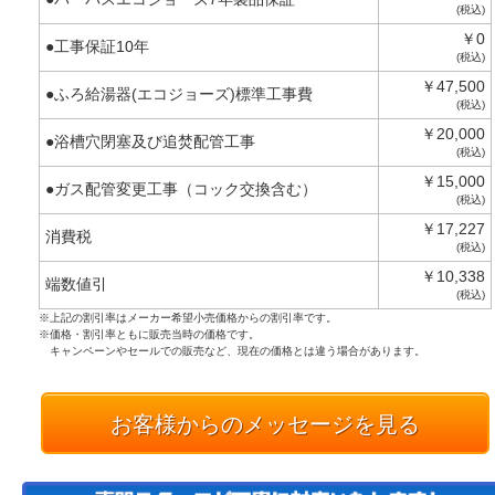
(税込)
￥0
●工事保証10年
(税込)
￥47,500
●ふろ給湯器(エコジョーズ)標準工事費
(税込)
￥20,000
●浴槽穴閉塞及び追焚配管工事
(税込)
￥15,000
●ガス配管変更工事（コック交換含む）
(税込)
￥17,227
消費税
(税込)
￥10,338
端数値引
(税込)
※上記の割引率はメーカー希望小売価格からの割引率です。
※価格・割引率ともに販売当時の価格です。
キャンペーンやセールでの販売など、現在の価格とは違う場合があります。
お客様からのメッセージを見る