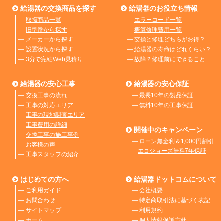
給湯器の交換商品を探す
給湯器のお役立ち情報
―
取扱商品一覧
―
エラーコード一覧
―
旧型番から探す
―
概算修理費用一覧
―
メーカーから探す
―
交換と修理どちらがお得？
―
設置状況から探す
―
給湯器の寿命はどれくらい？
―
3分で完結Web見積り
―
故障？修理前にできること
給湯器の安心工事
給湯器の安心保証
―
交換工事の流れ
―
最長10年の製品保証
―
工事の対応エリア
―
無料10年の工事保証
―
工事の現地調査エリア
―
工事費用の詳細
開催中のキャンペーン
―
交換工事の施工事例
―
ローン無金利＆1,000円割引
―
お客様の声
―
エコジョーズ無料7年保証
―
工事スタッフの紹介
はじめての方へ
給湯器ドットコムについて
―
ご利用ガイド
―
会社概要
―
お問合わせ
―
特定商取引法に基づく表記
―
サイトマップ
―
利用規約
―
ホーム
―
個人情報保護方針