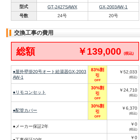
型式
GT-2427SAWX
GX-2003AW-1
号数
24号
20号
交換工事の費用
総額
￥139,000
(税込)
83%割
●屋外壁掛20号オート給湯器GX-2003
￥52,033
引
AW-1
(税込)
OFF
30%割
￥24,710
●リモコンセット
引
(税込)
OFF
30%割
￥6,370
●配管カバー
引
(税込)
OFF
￥0
●メーカー保証2年
(税込)
￥0
●工事保証10年