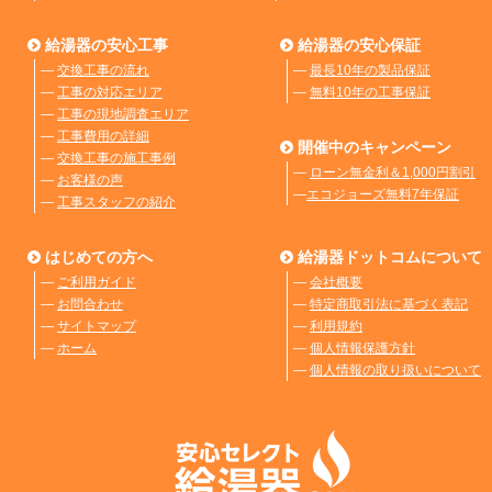
給湯器の安心工事
給湯器の安心保証
―
交換工事の流れ
―
最長10年の製品保証
―
工事の対応エリア
―
無料10年の工事保証
―
工事の現地調査エリア
―
工事費用の詳細
開催中のキャンペーン
―
交換工事の施工事例
―
ローン無金利＆1,000円割引
―
お客様の声
―
エコジョーズ無料7年保証
―
工事スタッフの紹介
はじめての方へ
給湯器ドットコムについて
―
ご利用ガイド
―
会社概要
―
お問合わせ
―
特定商取引法に基づく表記
―
サイトマップ
―
利用規約
―
ホーム
―
個人情報保護方針
―
個人情報の取り扱いについて