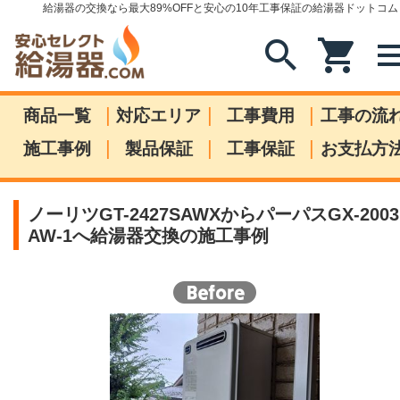
給湯器の交換なら最大89%OFFと安心の10年工事保証の給湯器ドットコム
search
shopping_cart
me
|
|
|
商品一覧
対応エリア
工事費用
工事の流
|
|
|
施工事例
製品保証
工事保証
お支払方
ノーリツGT-2427SAWXからパーパスGX-2003
AW-1へ給湯器交換の施工事例