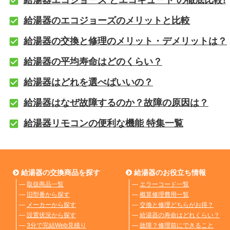
給湯器のエコジョーズのメリットと比較
給湯器の交換と修理のメリット・デメリットは？
給湯器の平均寿命はどのくらい？
給湯器はどれを選べばいいの？
給湯器はなぜ故障するのか？故障の原因は？
給湯器リモコンの便利な機能 特集一覧
給湯器の交換商品を探す
給湯器のお役立ち情報
―
取扱商品一覧
―
エラーコード一覧
―
旧型番から探す
―
概算修理費用一覧
―
メーカーから探す
―
交換と修理どちらがお得？
―
設置状況から探す
―
給湯器の寿命はどれくらい？
―
3分で完結Web見積り
―
故障？修理前にできること