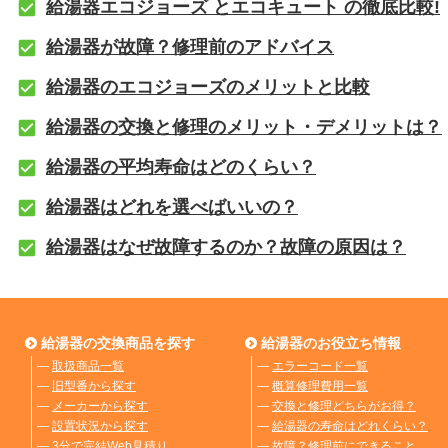
給湯器エコジョーズ とエコキュート の徹底比較!
給湯器が故障？修理前のアドバイス
給湯器のエコジョーズのメリットと比較
給湯器の交換と修理のメリット・デメリットは？
給湯器の平均寿命はどのくらい？
給湯器はどれを選べばいいの？
給湯器はなぜ故障するのか？故障の原因は？
給湯器の交換商品を探す
給湯器のお役立ち情報
―
取扱商品一覧
―
エラーコード一覧
―
旧型番から探す
―
概算修理費用一覧
―
メーカーから探す
―
交換と修理どちらがお得？
―
設置状況から探す
―
給湯器の寿命はどれくらい？
―
3分で完結Web見積り
―
故障？修理前にできること