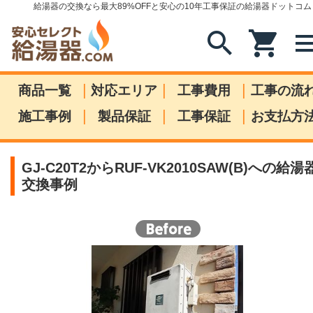
給湯器の交換なら最大89%OFFと安心の10年工事保証の給湯器ドットコム
search
shopping_cart
me
|
|
|
商品一覧
対応エリア
工事費用
工事の流
|
|
|
施工事例
製品保証
工事保証
お支払方
GJ-C20T2からRUF-VK2010SAW(B)への給湯
交換事例