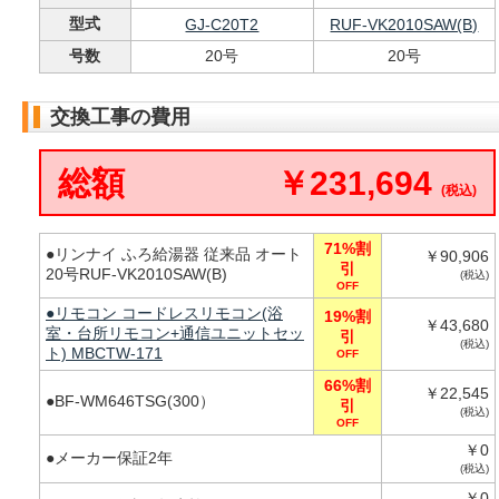
型式
GJ-C20T2
RUF-VK2010SAW(B)
号数
20号
20号
交換工事の費用
総額
￥231,694
(税込)
71%割
●リンナイ ふろ給湯器 従来品 オート
￥90,906
引
20号RUF-VK2010SAW(B)
(税込)
OFF
●リモコン コードレスリモコン(浴
19%割
￥43,680
室・台所リモコン+通信ユニットセッ
引
(税込)
ト) MBCTW-171
OFF
66%割
￥22,545
●BF-WM646TSG(300）
引
(税込)
OFF
￥0
●メーカー保証2年
(税込)
￥0