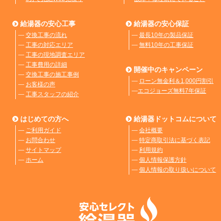
給湯器の安心工事
給湯器の安心保証
―
交換工事の流れ
―
最長10年の製品保証
―
工事の対応エリア
―
無料10年の工事保証
―
工事の現地調査エリア
―
工事費用の詳細
開催中のキャンペーン
―
交換工事の施工事例
―
ローン無金利＆1,000円割引
―
お客様の声
―
エコジョーズ無料7年保証
―
工事スタッフの紹介
はじめての方へ
給湯器ドットコムについて
―
ご利用ガイド
―
会社概要
―
お問合わせ
―
特定商取引法に基づく表記
―
サイトマップ
―
利用規約
―
ホーム
―
個人情報保護方針
―
個人情報の取り扱いについて